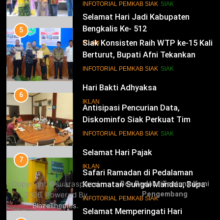
Istana
14
INFOTORIAL PEMKAB SIAK
SIAK
Selamat Hari Jadi Kabupaten
Bengkalis Ke- 512
5
Siak Konsisten Raih WTP ke-15 Kali
IKLAN
Berturut, Bupati Afni Tekankan
Penguatan Tata Kelola Keuangan
15
INFOTORIAL PEMKAB SIAK
SIAK
Hari Bakti Adhyaksa
6
IKLAN
Antisipasi Pencurian Data,
Diskominfo Siak Perkuat Tim
Tanggap Insiden Siber Mendukung
16
INFOTORIAL PEMKAB SIAK
SIAK
SPBE
Selamat Hari Pajak
7
IKLAN
Safari Ramadan di Pedalaman
Copyright ©suaraspirasi
Box Redaksi
Tentang Kami
Kecamatan Sungai Mandau, Bupati
2026. Powered By
Pengembang
Siak Jemput Aspirasi Warga
17
INFOTORIAL PEMKAB SIAK
.
BlazeThemes
Selamat Memperingati Hari