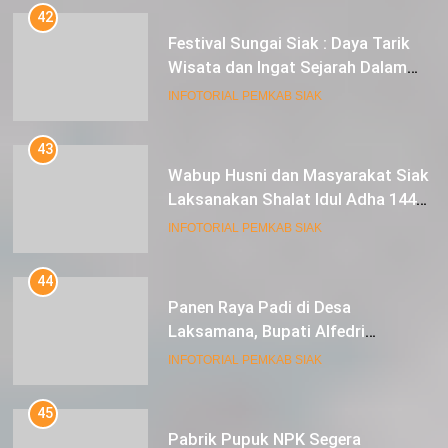
42
Festival Sungai Siak : Daya Tarik
Wisata dan Ingat Sejarah Dalam
Lestarikan Peradaban
INFOTORIAL PEMKAB SIAK
43
Wabup Husni dan Masyarakat Siak
Laksanakan Shalat Idul Adha 1445
Hijriah di Lapangan Tugu Siak
INFOTORIAL PEMKAB SIAK
44
Panen Raya Padi di Desa
Laksamana, Bupati Alfedri
Serahkan 16 Unit Mesin Pompa Air
INFOTORIAL PEMKAB SIAK
dan 1 Cultivator
45
Pabrik Pupuk NPK Segera