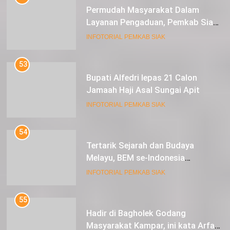
Permudah Masyarakat Dalam
Layanan Pengaduan, Pemkab Siak
Luncurkan Aplikasi SIP PUAN
INFOTORIAL PEMKAB SIAK
53
Bupati Alfedri lepas 21 Calon
Jamaah Haji Asal Sungai Apit
INFOTORIAL PEMKAB SIAK
54
Tertarik Sejarah dan Budaya
Melayu, BEM se-Indonesia
Berkunjung ke Kabupaten Siak
INFOTORIAL PEMKAB SIAK
55
Hadir di Bagholek Godang
Masyarakat Kampar, ini kata Arfan