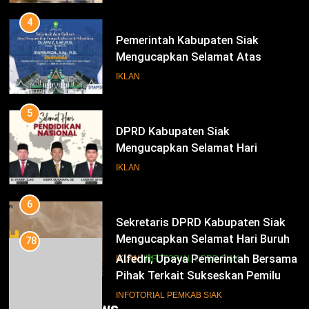
Periode 2025-2030
4
Pemerintah Kabupaten Siak
Mengucapkan Selamat Atas
Pengambilan Sumpah Jabatan
IKLAN
Bupati Dan Wakil Bupati Siak
Periode 2025-2030
5
DPRD Kabupaten Siak
Mengucapkan Selamat Hari
Pendidikan Nasional
IKLAN
6
Sekretaris DPRD Kabupaten Siak
Mengucapkan Selamat Hari Buruh
78
Alfedri; Upaya Pemerintah Bersama
IKLAN
INFOTORIAL DPRD SIAK
Pihak Terkait Sukseskan Pemilu
2024
7
INFOTORIAL PEMKAB SIAK
Trending News