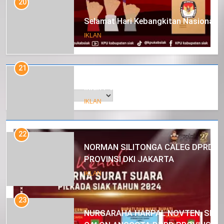
20
Selamat Hari Kebangkitan Nasional
IKLAN
21
Arsip
Iklan Pemerintah Kabupaten Siak
IKLAN
22
NORMAN SILITONGA CALEG DPRD
PROVINSI DKI JAKARTA
IKLAN
23
NURGARAHA HARPAL NOVTEN, SH