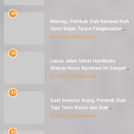
49
Mantap, Pemkab Siak Kembali Raih
Opini Wajar Tanpa Pengecualian
ke-13 Dari BPK RI.
INFOTORIAL PEMKAB SIAK
50
Lepas Jalan Sehat Hardiknas
Wabup Husni Apresiasi Ini Sangat
Luar Biasa
INFOTORIAL PEMKAB SIAK
51
Gaet Investor Asing, Pemkab Siak
Taja Temu Bisnis dan Siak
Expoversary 2024
INFOTORIAL PEMKAB SIAK
52