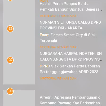
IKLAN
Husni : Peran Ponpes Bantu
Pemkab Bangun Spiritual Generasi
Muda
22
INFOTORIAL PEMKAB SIAK
NORMAN SILITONGA CALEG DPRD
PROVINSI DKI JAKARTA
36
Enam Elemen Smart City di Siak
IKLAN
Terpenuhi
23
INFOTORIAL PEMKAB SIAK
NURGARAHA HARPAL NOVTEN, SH
CALON ANGGOTA DPRD PROVINSI
37
DKI JAKARTA
DPRD Siak Sahkan Perda Laporan
IKLAN
Pertanggungjawaban APBD 2023
INFOTORIAL PEMKAB SIAK
38
Alfedri : Apresiasi Pembangunan di
Kampung Rawang Kao Berkembang