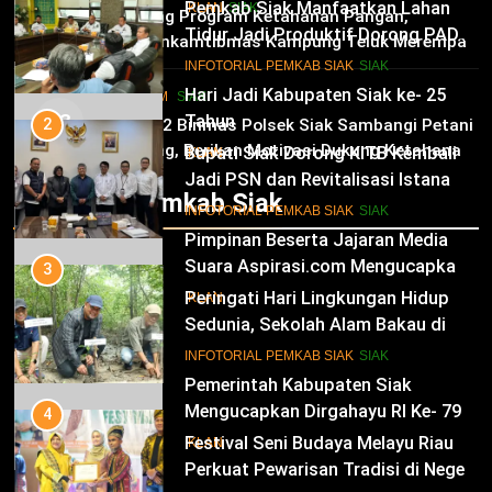
Kabupaten Siak Ke-25 Tahun
Pemkab Siak Manfaatkan Lahan
02
IKLAN
SIAK
Dukung Program Ketahanan Pangan,
Tidur Jadi Produktif Dorong PAD
Bhabinkamtibmas Kampung Teluk Merempan
dan Kesejahteraan Warga
11
Tinjau Tanaman Jagung Waga
INFOTORIAL PEMKAB SIAK
SIAK
Hari Jadi Kabupaten Siak ke- 25
HUKRIM
SIAK
03
Tahun
2
Panit 2 Binmas Polsek Siak Sambangi Petani
Jagung, Berikan Motivasi Dukung Ketahanan
Bupati Siak Dorong KITB Kembali
IKLAN
Pangan Nasional
Jadi PSN dan Revitalisasi Istana
Infotorial Pemkab Siak
Kesultanan Siak
12
INFOTORIAL PEMKAB SIAK
SIAK
Pimpinan Beserta Jajaran Media
Suara Aspirasi.com Mengucapkan
3
Selamat HUT RI Ke-79
Peringati Hari Lingkungan Hidup
IKLAN
Sedunia, Sekolah Alam Bakau di
Siak Cetak Generasi Penjaga
13
INFOTORIAL PEMKAB SIAK
SIAK
Pesisir
Pemerintah Kabupaten Siak
Mengucapkan Dirgahayu RI Ke- 79
4
Festival Seni Budaya Melayu Riau
IKLAN
Perkuat Pewarisan Tradisi di Negeri