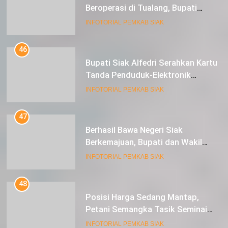
Beroperasi di Tualang, Bupati
Alfedri Investasi ini Tingkatkan
INFOTORIAL PEMKAB SIAK
Ekonomi Masyarakat
46
Bupati Siak Alfedri Serahkan Kartu
Tanda Penduduk-Elektronik
Kepada Pelajar SMK 1 Koto Gasib
INFOTORIAL PEMKAB SIAK
47
Berhasil Bawa Negeri Siak
Berkemajuan, Bupati dan Wakil
Bupati Siak Terima Gelar Adat
INFOTORIAL PEMKAB SIAK
48
Posisi Harga Sedang Mantap,
Petani Semangka Tasik Seminai
Raup Untung
INFOTORIAL PEMKAB SIAK