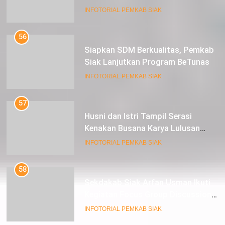
Usman
INFOTORIAL PEMKAB SIAK
56
Siapkan SDM Berkualitas, Pemkab
Siak Lanjutkan Program BeTunas
INFOTORIAL PEMKAB SIAK
57
Husni dan Istri Tampil Serasi
Kenakan Busana Karya Lulusan
SMK Pariwisata Siak, di Lancang
INFOTORIAL PEMKAB SIAK
Kuning Carnival
58
Sekdakab Siak Arfan Usman Ikuti
Kegiatan Focus Group Discussion
Tentang Kebijakan Penganggaran
INFOTORIAL PEMKAB SIAK
dan Pengangkatan ASN