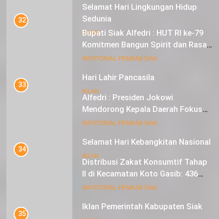
Selamat Hari Lingkungan Hidup
Sedunia
32
Bupati Siak Alfedri : HUT RI ke-79
IKLAN
Komitmen Bangun Spirit dan Rasa
Nasionalisme
19
INFOTORIAL PEMKAB SIAK
Hari Lahir Pancasila
33
IKLAN
Alfedri : Presiden Jokowi
Mendorong Kepala Daerah Fokus
pada Inflasi dan Pilkada Serentak
20
INFOTORIAL PEMKAB SIAK
Selamat Hari Kebangkitan Nasional
34
IKLAN
Distribusi Zakat Konsumtif Tahap
II di Kecamatan Koto Gasib: 436
Mustahik Terima Bantuan
21
INFOTORIAL PEMKAB SIAK
Iklan Pemerintah Kabupaten Siak
35