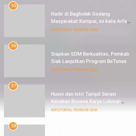
55
Hadir di Bagholek Godang
Masyarakat Kampar, ini kata Arfan
Usman
INFOTORIAL PEMKAB SIAK
56
Siapkan SDM Berkualitas, Pemkab
Siak Lanjutkan Program BeTunas
INFOTORIAL PEMKAB SIAK
57
Husni dan Istri Tampil Serasi
Kenakan Busana Karya Lulusan
SMK Pariwisata Siak, di Lancang
INFOTORIAL PEMKAB SIAK
Kuning Carnival
58
Sekdakab Siak Arfan Usman Ikuti