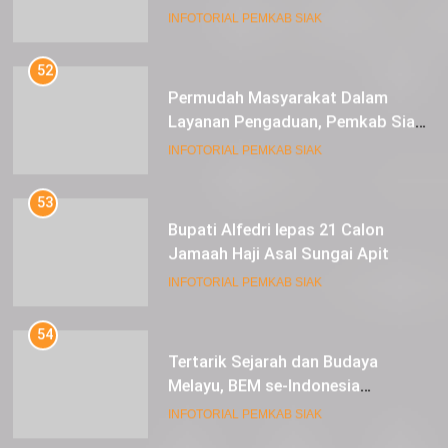
Expoversary 2024
INFOTORIAL PEMKAB SIAK
52
Permudah Masyarakat Dalam
Layanan Pengaduan, Pemkab Siak
Luncurkan Aplikasi SIP PUAN
INFOTORIAL PEMKAB SIAK
53
Bupati Alfedri lepas 21 Calon
Jamaah Haji Asal Sungai Apit
INFOTORIAL PEMKAB SIAK
54
Tertarik Sejarah dan Budaya
Melayu, BEM se-Indonesia
Berkunjung ke Kabupaten Siak
INFOTORIAL PEMKAB SIAK