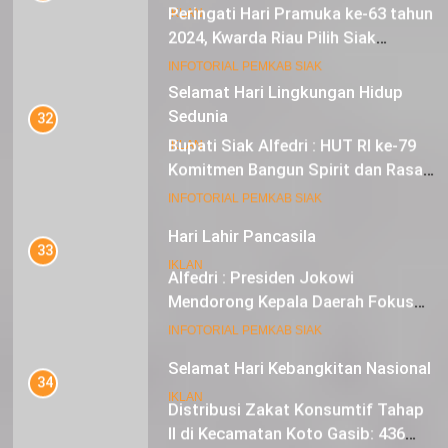
Peringati Hari Pramuka ke-63 tahun
IKLAN
2024, Kwarda Riau Pilih Siak
Sebagai Tuan Rumah
18
INFOTORIAL PEMKAB SIAK
Selamat Hari Lingkungan Hidup
Sedunia
32
Bupati Siak Alfedri : HUT RI ke-79
IKLAN
Komitmen Bangun Spirit dan Rasa
Nasionalisme
19
INFOTORIAL PEMKAB SIAK
Hari Lahir Pancasila
33
IKLAN
Alfedri : Presiden Jokowi
Mendorong Kepala Daerah Fokus
pada Inflasi dan Pilkada Serentak
20
INFOTORIAL PEMKAB SIAK
Selamat Hari Kebangkitan Nasional
34
IKLAN
Distribusi Zakat Konsumtif Tahap
II di Kecamatan Koto Gasib: 436