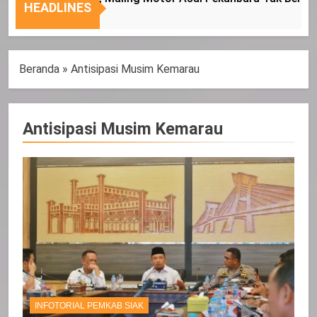
Nasional
Tepat
HEADLINES
Sasaran
Beranda
»
Antisipasi Musim Kemarau
Antisipasi Musim Kemarau
INFOTORIAL PEMKAB SIAK