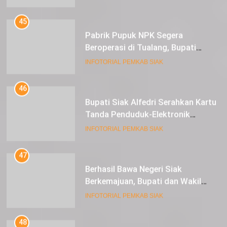
dan 1 Cultivator
45
Pabrik Pupuk NPK Segera
Beroperasi di Tualang, Bupati
Alfedri Investasi ini Tingkatkan
INFOTORIAL PEMKAB SIAK
Ekonomi Masyarakat
46
Bupati Siak Alfedri Serahkan Kartu
Tanda Penduduk-Elektronik
Kepada Pelajar SMK 1 Koto Gasib
INFOTORIAL PEMKAB SIAK
47
Berhasil Bawa Negeri Siak
Berkemajuan, Bupati dan Wakil
Bupati Siak Terima Gelar Adat
INFOTORIAL PEMKAB SIAK
48