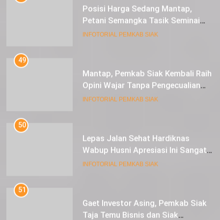
Posisi Harga Sedang Mantap,
Petani Semangka Tasik Seminai
Raup Untung
INFOTORIAL PEMKAB SIAK
49
Mantap, Pemkab Siak Kembali Raih
Opini Wajar Tanpa Pengecualian
ke-13 Dari BPK RI.
INFOTORIAL PEMKAB SIAK
50
Lepas Jalan Sehat Hardiknas
Wabup Husni Apresiasi Ini Sangat
Luar Biasa
INFOTORIAL PEMKAB SIAK
51
Gaet Investor Asing, Pemkab Siak
Taja Temu Bisnis dan Siak