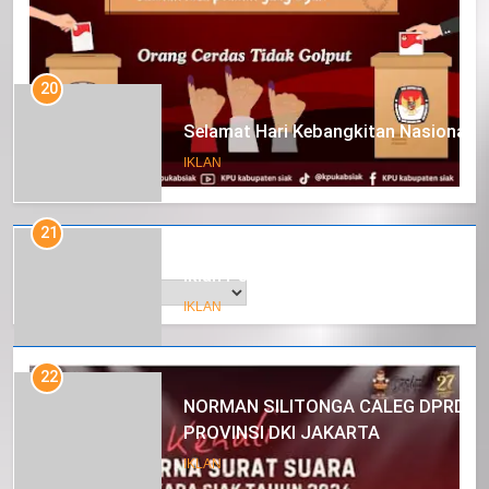
20
Selamat Hari Kebangkitan Nasional
IKLAN
21
Arsip
Iklan Pemerintah Kabupaten Siak
IKLAN
22
NORMAN SILITONGA CALEG DPRD
PROVINSI DKI JAKARTA
IKLAN