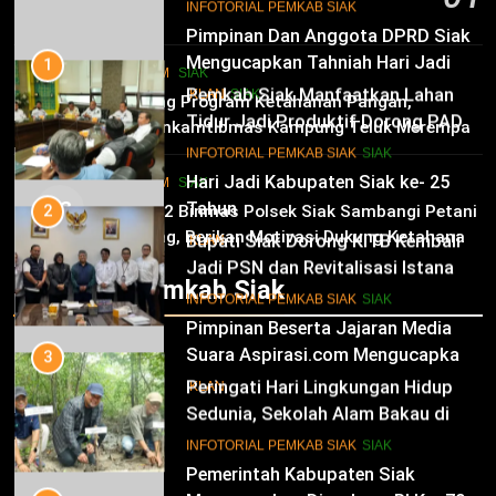
10
INFOTORIAL PEMKAB SIAK
6 Agustus 2026
Pimpinan Dan Anggota DPRD Siak
Mengucapkan Tahniah Hari Jadi
1
HUKRIM
SIAK
Kabupaten Siak Ke-25 Tahun
Pemkab Siak Manfaatkan Lahan
02
IKLAN
SIAK
Dukung Program Ketahanan Pangan,
Tidur Jadi Produktif Dorong PAD
Bhabinkamtibmas Kampung Teluk Merempan
dan Kesejahteraan Warga
11
Tinjau Tanaman Jagung Waga
INFOTORIAL PEMKAB SIAK
SIAK
Hari Jadi Kabupaten Siak ke- 25
HUKRIM
SIAK
03
Tahun
2
Panit 2 Binmas Polsek Siak Sambangi Petani
Jagung, Berikan Motivasi Dukung Ketahanan
Bupati Siak Dorong KITB Kembali
IKLAN
Pangan Nasional
Jadi PSN dan Revitalisasi Istana
Infotorial Pemkab Siak
Kesultanan Siak
12
INFOTORIAL PEMKAB SIAK
SIAK
Pimpinan Beserta Jajaran Media
Suara Aspirasi.com Mengucapkan
3
Selamat HUT RI Ke-79
Peringati Hari Lingkungan Hidup
IKLAN
Sedunia, Sekolah Alam Bakau di
Siak Cetak Generasi Penjaga
13
INFOTORIAL PEMKAB SIAK
SIAK
Pesisir
Pemerintah Kabupaten Siak