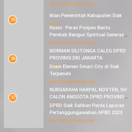
Mustahik Terima Bantuan
21
INFOTORIAL PEMKAB SIAK
Iklan Pemerintah Kabupaten Siak
35
IKLAN
Husni : Peran Ponpes Bantu
Pemkab Bangun Spiritual Generasi
Muda
22
INFOTORIAL PEMKAB SIAK
NORMAN SILITONGA CALEG DPRD
PROVINSI DKI JAKARTA
36
Enam Elemen Smart City di Siak
IKLAN
Terpenuhi
23
INFOTORIAL PEMKAB SIAK
NURGARAHA HARPAL NOVTEN, SH
CALON ANGGOTA DPRD PROVINSI
37
DKI JAKARTA
DPRD Siak Sahkan Perda Laporan
IKLAN
Pertanggungjawaban APBD 2023
INFOTORIAL PEMKAB SIAK