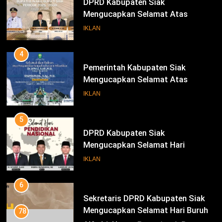
DPRD Kabupaten Siak
Mengucapkan Selamat Atas
Pengambilan Sumpah Jabatan
IKLAN
Bupati Dan Wakil Bupati Siak
Periode 2025-2030
4
Pemerintah Kabupaten Siak
Mengucapkan Selamat Atas
Pengambilan Sumpah Jabatan
IKLAN
Bupati Dan Wakil Bupati Siak
Periode 2025-2030
5
DPRD Kabupaten Siak
Mengucapkan Selamat Hari
Pendidikan Nasional
IKLAN
6
Sekretaris DPRD Kabupaten Siak
Mengucapkan Selamat Hari Buruh
78