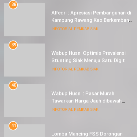
38
Alfedri : Apresiasi Pembangunan di
Kampung Rawang Kao Berkembang
Pesat
INFOTORIAL PEMKAB SIAK
39
Wabup Husni Optimis Prevalensi
Stunting Siak Menuju Satu Digit
INFOTORIAL PEMKAB SIAK
40
Wabup Husni : Pasar Murah
Tawarkan Harga Jauh dibawah
Pasar Tradisional
INFOTORIAL PEMKAB SIAK
41
Lomba Mancing FSS Dorongan