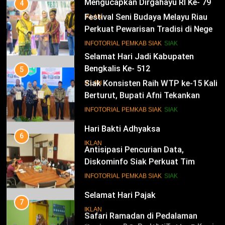
Mengucapkan Dirgahayu RI Ke- 79
4
Festival Seni Budaya Melayu Riau
IKLAN
Perkuat Pewarisan Tradisi di Negeri
Istana
14
INFOTORIAL PEMKAB SIAK
SIAK
Selamat Hari Jadi Kabupaten
Bengkalis Ke- 512
5
Siak Konsisten Raih WTP ke-15 Kali
IKLAN
Berturut, Bupati Afni Tekankan
Penguatan Tata Kelola Keuangan
15
INFOTORIAL PEMKAB SIAK
SIAK
Hari Bakti Adhyaksa
6
IKLAN
Antisipasi Pencurian Data,
Diskominfo Siak Perkuat Tim
Tanggap Insiden Siber Mendukung
16
INFOTORIAL PEMKAB SIAK
SIAK
SPBE
Selamat Hari Pajak
7
IKLAN
Safari Ramadan di Pedalaman