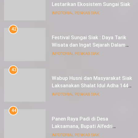
Lestarikan Ekosistem Sungai Siak
INFOTORIAL PEMKAB SIAK
42
Festival Sungai Siak : Daya Tarik
Wisata dan Ingat Sejarah Dalam
Lestarikan Peradaban
INFOTORIAL PEMKAB SIAK
43
Wabup Husni dan Masyarakat Siak
Laksanakan Shalat Idul Adha 1445
Hijriah di Lapangan Tugu Siak
INFOTORIAL PEMKAB SIAK
44
Panen Raya Padi di Desa
Laksamana, Bupati Alfedri
Serahkan 16 Unit Mesin Pompa Air
INFOTORIAL PEMKAB SIAK