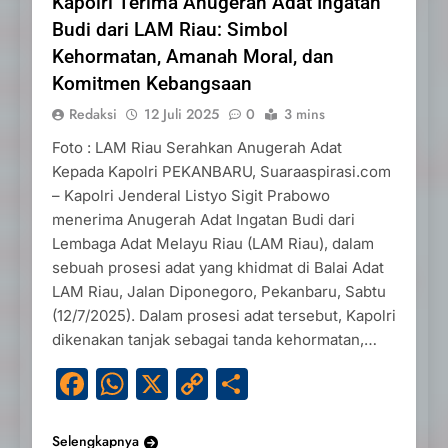
Kapolri Terima Anugerah Adat Ingatan
Budi dari LAM Riau: Simbol
Kehormatan, Amanah Moral, dan
Komitmen Kebangsaan
Redaksi
12 Juli 2025
0
3 mins
Foto : LAM Riau Serahkan Anugerah Adat
Kepada Kapolri PEKANBARU, Suaraaspirasi.com
– Kapolri Jenderal Listyo Sigit Prabowo
menerima Anugerah Adat Ingatan Budi dari
Lembaga Adat Melayu Riau (LAM Riau), dalam
sebuah prosesi adat yang khidmat di Balai Adat
LAM Riau, Jalan Diponegoro, Pekanbaru, Sabtu
(12/7/2025). Dalam prosesi adat tersebut, Kapolri
dikenakan tanjak sebagai tanda kehormatan,…
Facebook
WhatsApp
X
Copy
Share
Link
Selengkapnya