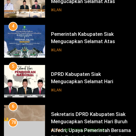
Mengucapkan Selamat Atas
Pengambilan Sumpah Jabatan
IKLAN
Bupati Dan Wakil Bupati Siak
Periode 2025-2030
4
Pemerintah Kabupaten Siak
Mengucapkan Selamat Atas
Pengambilan Sumpah Jabatan
IKLAN
Bupati Dan Wakil Bupati Siak
Periode 2025-2030
5
DPRD Kabupaten Siak
Mengucapkan Selamat Hari
Pendidikan Nasional
IKLAN
6
Sekretaris DPRD Kabupaten Siak
Mengucapkan Selamat Hari Buruh
78
Alfedri; Upaya Pemerintah Bersama
IKLAN
INFOTORIAL DPRD SIAK