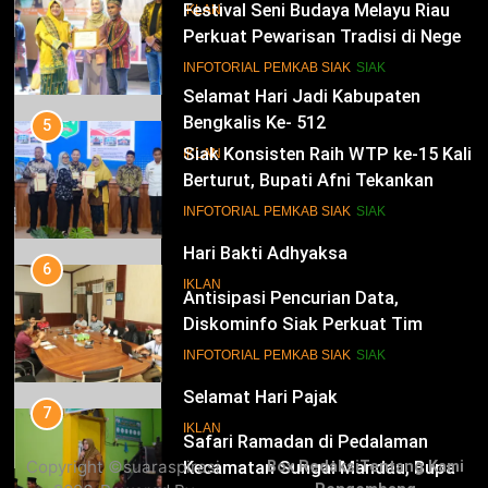
Festival Seni Budaya Melayu Riau
IKLAN
Perkuat Pewarisan Tradisi di Negeri
Istana
14
INFOTORIAL PEMKAB SIAK
SIAK
Selamat Hari Jadi Kabupaten
Bengkalis Ke- 512
5
Siak Konsisten Raih WTP ke-15 Kali
IKLAN
Berturut, Bupati Afni Tekankan
Penguatan Tata Kelola Keuangan
15
INFOTORIAL PEMKAB SIAK
SIAK
Hari Bakti Adhyaksa
6
IKLAN
Antisipasi Pencurian Data,
Diskominfo Siak Perkuat Tim
Tanggap Insiden Siber Mendukung
16
INFOTORIAL PEMKAB SIAK
SIAK
SPBE
Selamat Hari Pajak
7
IKLAN
Safari Ramadan di Pedalaman
Copyright ©suaraspirasi
Box Redaksi
Tentang Kami
Kecamatan Sungai Mandau, Bupati