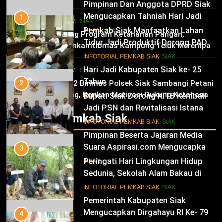
Pimpinan Dan Anggota DPRD Siak
Mengucapkan Tahniah Hari Jadi
1
HUKRIM
SIAK
Kabupaten Siak Ke-25 Tahun
Pemkab Siak Manfaatkan Lahan
02
IKLAN
SIAK
Dukung Program Ketahanan Pangan,
Tidur Jadi Produktif Dorong PAD
Bhabinkamtibmas Kampung Teluk Merempan
dan Kesejahteraan Warga
11
Tinjau Tanaman Jagung Waga
INFOTORIAL PEMKAB SIAK
SIAK
Hari Jadi Kabupaten Siak ke- 25
HUKRIM
SIAK
03
Tahun
2
Panit 2 Binmas Polsek Siak Sambangi Petani
Jagung, Berikan Motivasi Dukung Ketahanan
Bupati Siak Dorong KITB Kembali
IKLAN
Pangan Nasional
Jadi PSN dan Revitalisasi Istana
Infotorial Pemkab Siak
Kesultanan Siak
12
INFOTORIAL PEMKAB SIAK
SIAK
Pimpinan Beserta Jajaran Media
Suara Aspirasi.com Mengucapkan
3
Selamat HUT RI Ke-79
Peringati Hari Lingkungan Hidup
IKLAN
Sedunia, Sekolah Alam Bakau di
Siak Cetak Generasi Penjaga
13
INFOTORIAL PEMKAB SIAK
SIAK
Pesisir
Pemerintah Kabupaten Siak
Mengucapkan Dirgahayu RI Ke- 79
4