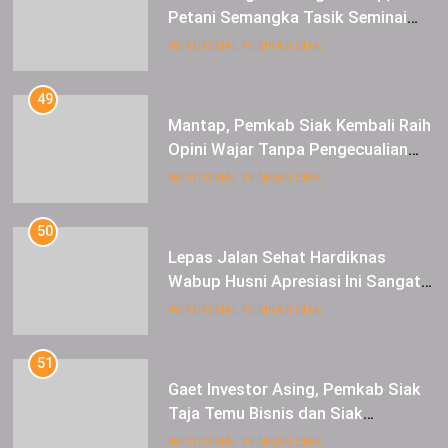
Petani Semangka Tasik Seminai
Raup Untung
INFOTORIAL PEMKAB SIAK
49
Mantap, Pemkab Siak Kembali Raih
Opini Wajar Tanpa Pengecualian
ke-13 Dari BPK RI.
INFOTORIAL PEMKAB SIAK
50
Lepas Jalan Sehat Hardiknas
Wabup Husni Apresiasi Ini Sangat
Luar Biasa
INFOTORIAL PEMKAB SIAK
51
Gaet Investor Asing, Pemkab Siak
Taja Temu Bisnis dan Siak
Expoversary 2024
INFOTORIAL PEMKAB SIAK