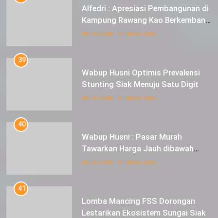
Alfedri : Apresiasi Pembangunan di
Kampung Rawang Kao Berkembang
Pesat
INFOTORIAL PEMKAB SIAK
39
Wabup Husni Optimis Prevalensi
Stunting Siak Menuju Satu Digit
INFOTORIAL PEMKAB SIAK
40
Wabup Husni : Pasar Murah
Tawarkan Harga Jauh dibawah
Pasar Tradisional
INFOTORIAL PEMKAB SIAK
41
Lomba Mancing FSS Dorongan
Lestarikan Ekosistem Sungai Siak