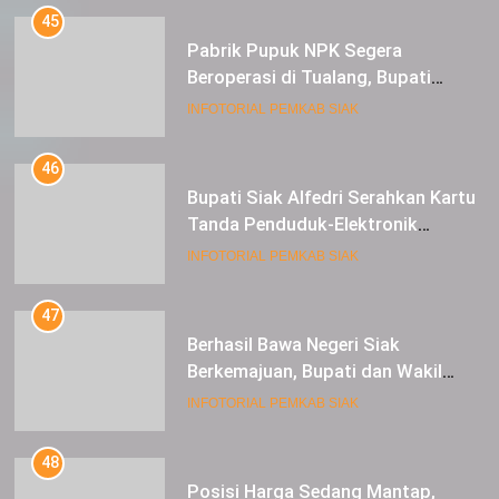
45
Pabrik Pupuk NPK Segera
Beroperasi di Tualang, Bupati
Alfedri Investasi ini Tingkatkan
INFOTORIAL PEMKAB SIAK
Ekonomi Masyarakat
46
Bupati Siak Alfedri Serahkan Kartu
Tanda Penduduk-Elektronik
Kepada Pelajar SMK 1 Koto Gasib
INFOTORIAL PEMKAB SIAK
47
Berhasil Bawa Negeri Siak
Berkemajuan, Bupati dan Wakil
Bupati Siak Terima Gelar Adat
INFOTORIAL PEMKAB SIAK
48
Posisi Harga Sedang Mantap,