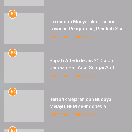
52
Permudah Masyarakat Dalam
Layanan Pengaduan, Pemkab Siak
Luncurkan Aplikasi SIP PUAN
INFOTORIAL PEMKAB SIAK
53
Bupati Alfedri lepas 21 Calon
Jamaah Haji Asal Sungai Apit
INFOTORIAL PEMKAB SIAK
54
Tertarik Sejarah dan Budaya
Melayu, BEM se-Indonesia
Berkunjung ke Kabupaten Siak
INFOTORIAL PEMKAB SIAK
55