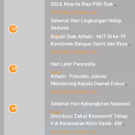
2024, Kwarda Riau Pilih Siak
Sebagai Tuan Rumah
18
INFOTORIAL PEMKAB SIAK
Selamat Hari Lingkungan Hidup
Sedunia
32
Bupati Siak Alfedri : HUT RI ke-79
IKLAN
Komitmen Bangun Spirit dan Rasa
Nasionalisme
19
INFOTORIAL PEMKAB SIAK
Hari Lahir Pancasila
33
IKLAN
Alfedri : Presiden Jokowi
Mendorong Kepala Daerah Fokus
pada Inflasi dan Pilkada Serentak
20
INFOTORIAL PEMKAB SIAK
Selamat Hari Kebangkitan Nasional
34
IKLAN
Distribusi Zakat Konsumtif Tahap
II di Kecamatan Koto Gasib: 436
Mustahik Terima Bantuan
21
INFOTORIAL PEMKAB SIAK