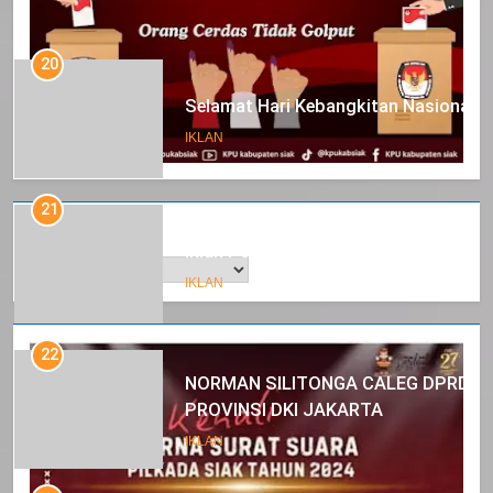
20
Selamat Hari Kebangkitan Nasional
IKLAN
21
Arsip
Iklan Pemerintah Kabupaten Siak
IKLAN
22
NORMAN SILITONGA CALEG DPRD
PROVINSI DKI JAKARTA
IKLAN