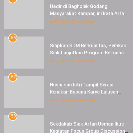
Hadir di Bagholek Godang
Masyarakat Kampar, ini kata Arfan
Usman
INFOTORIAL PEMKAB SIAK
56
Siapkan SDM Berkualitas, Pemkab
Siak Lanjutkan Program BeTunas
INFOTORIAL PEMKAB SIAK
57
Husni dan Istri Tampil Serasi
Kenakan Busana Karya Lulusan
SMK Pariwisata Siak, di Lancang
INFOTORIAL PEMKAB SIAK
Kuning Carnival
58
Sekdakab Siak Arfan Usman Ikuti
Kegiatan Focus Group Discussion