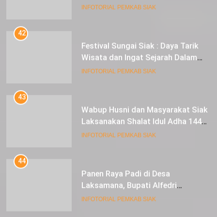
INFOTORIAL PEMKAB SIAK
42
Festival Sungai Siak : Daya Tarik
Wisata dan Ingat Sejarah Dalam
Lestarikan Peradaban
INFOTORIAL PEMKAB SIAK
43
Wabup Husni dan Masyarakat Siak
Laksanakan Shalat Idul Adha 1445
Hijriah di Lapangan Tugu Siak
INFOTORIAL PEMKAB SIAK
44
Panen Raya Padi di Desa
Laksamana, Bupati Alfedri
Serahkan 16 Unit Mesin Pompa Air
INFOTORIAL PEMKAB SIAK
dan 1 Cultivator