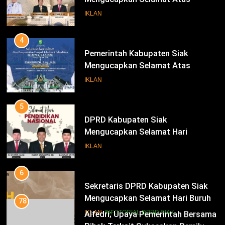
Pengambilan Sumpah Jabatan
IKLAN
Bupati Dan Wakil Bupati Siak
Periode 2025-2030
4
Pemerintah Kabupaten Siak
Mengucapkan Selamat Atas
Pengambilan Sumpah Jabatan
IKLAN
Bupati Dan Wakil Bupati Siak
Periode 2025-2030
5
DPRD Kabupaten Siak
Mengucapkan Selamat Hari
Pendidikan Nasional
IKLAN
6
Sekretaris DPRD Kabupaten Siak
Mengucapkan Selamat Hari Buruh
78
Alfedri; Upaya Pemerintah Bersama
IKLAN
INFOTORIAL DPRD SIAK
Pihak Terkait Sukseskan Pemilu