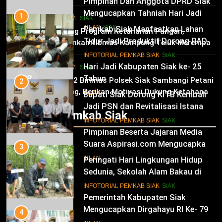
Pimpinan Dan Anggota DPRD Siak
Mengucapkan Tahniah Hari Jadi
1
HUKRIM
SIAK
Kabupaten Siak Ke-25 Tahun
Pemkab Siak Manfaatkan Lahan
02
IKLAN
SIAK
Dukung Program Ketahanan Pangan,
Tidur Jadi Produktif Dorong PAD
Bhabinkamtibmas Kampung Teluk Merempan
dan Kesejahteraan Warga
11
Tinjau Tanaman Jagung Waga
INFOTORIAL PEMKAB SIAK
SIAK
Hari Jadi Kabupaten Siak ke- 25
HUKRIM
SIAK
03
Tahun
2
Panit 2 Binmas Polsek Siak Sambangi Petani
Jagung, Berikan Motivasi Dukung Ketahanan
Bupati Siak Dorong KITB Kembali
IKLAN
Pangan Nasional
Jadi PSN dan Revitalisasi Istana
Infotorial Pemkab Siak
Kesultanan Siak
12
INFOTORIAL PEMKAB SIAK
SIAK
Pimpinan Beserta Jajaran Media
Suara Aspirasi.com Mengucapkan
3
Selamat HUT RI Ke-79
Peringati Hari Lingkungan Hidup
IKLAN
Sedunia, Sekolah Alam Bakau di
Siak Cetak Generasi Penjaga
13
INFOTORIAL PEMKAB SIAK
SIAK
Pesisir
Pemerintah Kabupaten Siak
Mengucapkan Dirgahayu RI Ke- 79
4