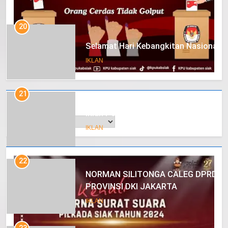
20
Selamat Hari Kebangkitan Nasional
IKLAN
21
Arsip
Iklan Pemerintah Kabupaten Siak
IKLAN
22
NORMAN SILITONGA CALEG DPRD
PROVINSI DKI JAKARTA
IKLAN