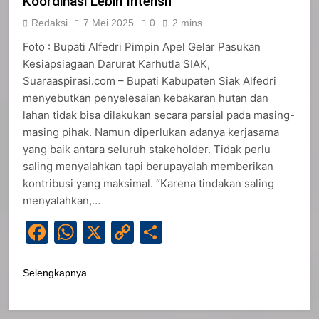
Koordinasi Lebih Intensif
Redaksi
7 Mei 2025
0
2 mins
Foto : Bupati Alfedri Pimpin Apel Gelar Pasukan
Kesiapsiagaan Darurat Karhutla SIAK,
Suaraaspirasi.com – Bupati Kabupaten Siak Alfedri
menyebutkan penyelesaian kebakaran hutan dan
lahan tidak bisa dilakukan secara parsial pada masing-
masing pihak. Namun diperlukan adanya kerjasama
yang baik antara seluruh stakeholder. Tidak perlu
saling menyalahkan tapi berupayalah memberikan
kontribusi yang maksimal. “Karena tindakan saling
menyalahkan,…
Facebook
WhatsApp
X
Copy
Share
Link
Selengkapnya