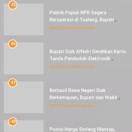
45
Pabrik Pupuk NPK Segera
Beroperasi di Tualang, Bupati
Alfedri Investasi ini Tingkatkan
INFOTORIAL PEMKAB SIAK
Ekonomi Masyarakat
46
Bupati Siak Alfedri Serahkan Kartu
Tanda Penduduk-Elektronik
Kepada Pelajar SMK 1 Koto Gasib
INFOTORIAL PEMKAB SIAK
47
Berhasil Bawa Negeri Siak
Berkemajuan, Bupati dan Wakil
Bupati Siak Terima Gelar Adat
INFOTORIAL PEMKAB SIAK
48
Posisi Harga Sedang Mantap,