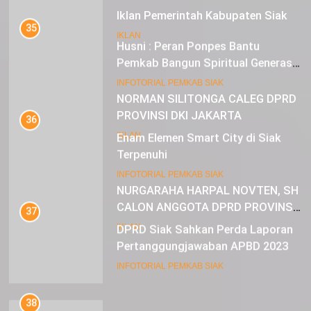
Iklan Pemerintah Kabupaten Siak
35
IKLAN
Husni : Peran Ponpes Bantu
Pemkab Bangun Spiritual Generasi
Muda
22
INFOTORIAL PEMKAB SIAK
NORMAN SILITONGA CALEG DPRD
PROVINSI DKI JAKARTA
36
Enam Elemen Smart City di Siak
IKLAN
Terpenuhi
23
INFOTORIAL PEMKAB SIAK
NURGARAHA HARPAL NOVTEN, SH
CALON ANGGOTA DPRD PROVINSI
37
DKI JAKARTA
DPRD Siak Sahkan Perda Laporan
IKLAN
Pertanggungjawaban APBD 2023
INFOTORIAL PEMKAB SIAK
38