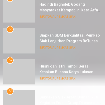
Hadir di Bagholek Godang
Masyarakat Kampar, ini kata Arfan
Usman
INFOTORIAL PEMKAB SIAK
56
Siapkan SDM Berkualitas, Pemkab
Siak Lanjutkan Program BeTunas
INFOTORIAL PEMKAB SIAK
57
Husni dan Istri Tampil Serasi
Kenakan Busana Karya Lulusan
SMK Pariwisata Siak, di Lancang
INFOTORIAL PEMKAB SIAK
Kuning Carnival
58
Sekdakab Siak Arfan Usman Ikuti
Kegiatan Focus Group Discussion