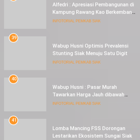
Alfedri : Apresiasi Pembangunan di
Kampung Rawang Kao Berkembang
Pesat
INFOTORIAL PEMKAB SIAK
39
Wabup Husni Optimis Prevalensi
Stunting Siak Menuju Satu Digit
INFOTORIAL PEMKAB SIAK
40
Wabup Husni : Pasar Murah
Tawarkan Harga Jauh dibawah
Pasar Tradisional
INFOTORIAL PEMKAB SIAK
41
Lomba Mancing FSS Dorongan
Lestarikan Ekosistem Sungai Siak