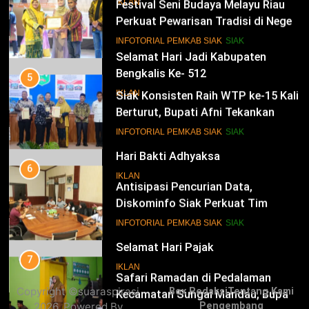
Festival Seni Budaya Melayu Riau
IKLAN
Perkuat Pewarisan Tradisi di Negeri
Istana
14
INFOTORIAL PEMKAB SIAK
SIAK
Selamat Hari Jadi Kabupaten
Bengkalis Ke- 512
5
Siak Konsisten Raih WTP ke-15 Kali
IKLAN
Berturut, Bupati Afni Tekankan
Penguatan Tata Kelola Keuangan
15
INFOTORIAL PEMKAB SIAK
SIAK
Hari Bakti Adhyaksa
6
IKLAN
Antisipasi Pencurian Data,
Diskominfo Siak Perkuat Tim
Tanggap Insiden Siber Mendukung
16
INFOTORIAL PEMKAB SIAK
SIAK
SPBE
Selamat Hari Pajak
7
IKLAN
Safari Ramadan di Pedalaman
Copyright ©suaraspirasi
Box Redaksi
Tentang Kami
Kecamatan Sungai Mandau, Bupati
2026. Powered By
Pengembang
Siak Jemput Aspirasi Warga