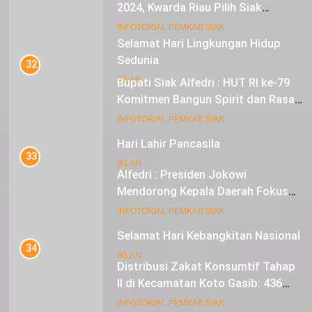
2024, Kwarda Riau Pilih Siak
Sebagai Tuan Rumah
18
INFOTORIAL PEMKAB SIAK
Selamat Hari Lingkungan Hidup
Sedunia
32
Bupati Siak Alfedri : HUT RI ke-79
IKLAN
Komitmen Bangun Spirit dan Rasa
Nasionalisme
19
INFOTORIAL PEMKAB SIAK
Hari Lahir Pancasila
33
IKLAN
Alfedri : Presiden Jokowi
Mendorong Kepala Daerah Fokus
pada Inflasi dan Pilkada Serentak
20
INFOTORIAL PEMKAB SIAK
Selamat Hari Kebangkitan Nasional
34
IKLAN
Distribusi Zakat Konsumtif Tahap
II di Kecamatan Koto Gasib: 436
Mustahik Terima Bantuan
21
INFOTORIAL PEMKAB SIAK