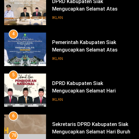
DPRD Kabupaten Siak
Mengucapkan Selamat Atas
Pengambilan Sumpah Jabatan
IKLAN
Bupati Dan Wakil Bupati Siak
Periode 2025-2030
4
Pemerintah Kabupaten Siak
Mengucapkan Selamat Atas
Pengambilan Sumpah Jabatan
IKLAN
Bupati Dan Wakil Bupati Siak
Periode 2025-2030
5
DPRD Kabupaten Siak
Mengucapkan Selamat Hari
Pendidikan Nasional
IKLAN
6
Sekretaris DPRD Kabupaten Siak
Mengucapkan Selamat Hari Buruh
78