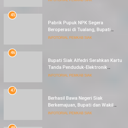
dan 1 Cultivator
45
Pabrik Pupuk NPK Segera
Beroperasi di Tualang, Bupati
Alfedri Investasi ini Tingkatkan
INFOTORIAL PEMKAB SIAK
Ekonomi Masyarakat
46
Bupati Siak Alfedri Serahkan Kartu
Tanda Penduduk-Elektronik
Kepada Pelajar SMK 1 Koto Gasib
INFOTORIAL PEMKAB SIAK
47
Berhasil Bawa Negeri Siak
Berkemajuan, Bupati dan Wakil
Bupati Siak Terima Gelar Adat
INFOTORIAL PEMKAB SIAK
48