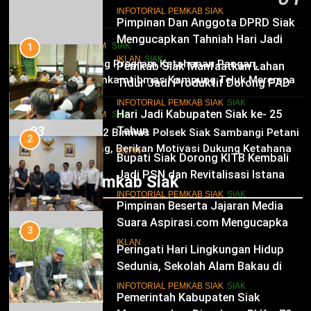
10
INFOTORIAL PEMKAB SIAK
6 Agustus 2026
Pimpinan Dan Anggota DPRD Siak
Mengucapkan Tahniah Hari Jadi
1
HUKRIM
SIAK
Kabupaten Siak Ke-25 Tahun
Pemkab Siak Manfaatkan Lahan
02
IKLAN
SIAK
Dukung Program Ketahanan Pangan,
Tidur Jadi Produktif Dorong PAD
Bhabinkamtibmas Kampung Teluk Merempan
dan Kesejahteraan Warga
11
Tinjau Tanaman Jagung Waga
INFOTORIAL PEMKAB SIAK
SIAK
Hari Jadi Kabupaten Siak ke- 25
HUKRIM
SIAK
03
Tahun
2
Panit 2 Binmas Polsek Siak Sambangi Petani
Jagung, Berikan Motivasi Dukung Ketahanan
Bupati Siak Dorong KITB Kembali
IKLAN
Pangan Nasional
Jadi PSN dan Revitalisasi Istana
Infotorial Pemkab Siak
Kesultanan Siak
12
INFOTORIAL PEMKAB SIAK
SIAK
Pimpinan Beserta Jajaran Media
Suara Aspirasi.com Mengucapkan
3
Selamat HUT RI Ke-79
Peringati Hari Lingkungan Hidup
IKLAN
Sedunia, Sekolah Alam Bakau di
Siak Cetak Generasi Penjaga
13
INFOTORIAL PEMKAB SIAK
SIAK
Pesisir
Pemerintah Kabupaten Siak