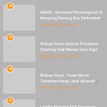
38
Alfedri : Apresiasi Pembangunan di
Kampung Rawang Kao Berkembang
Pesat
INFOTORIAL PEMKAB SIAK
39
Wabup Husni Optimis Prevalensi
Stunting Siak Menuju Satu Digit
INFOTORIAL PEMKAB SIAK
40
Wabup Husni : Pasar Murah
Tawarkan Harga Jauh dibawah
Pasar Tradisional
INFOTORIAL PEMKAB SIAK
41
Lomba Mancing FSS Dorongan