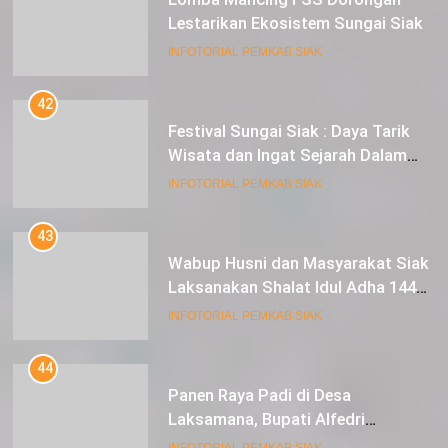
Lestarikan Ekosistem Sungai Siak
INFOTORIAL PEMKAB SIAK
42
Festival Sungai Siak : Daya Tarik
Wisata dan Ingat Sejarah Dalam
Lestarikan Peradaban
INFOTORIAL PEMKAB SIAK
43
Wabup Husni dan Masyarakat Siak
Laksanakan Shalat Idul Adha 1445
Hijriah di Lapangan Tugu Siak
INFOTORIAL PEMKAB SIAK
44
Panen Raya Padi di Desa
Laksamana, Bupati Alfedri
Serahkan 16 Unit Mesin Pompa Air
INFOTORIAL PEMKAB SIAK