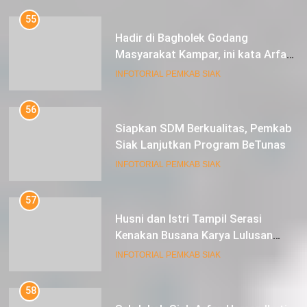
55
Hadir di Bagholek Godang
Masyarakat Kampar, ini kata Arfan
Usman
INFOTORIAL PEMKAB SIAK
56
Siapkan SDM Berkualitas, Pemkab
Siak Lanjutkan Program BeTunas
INFOTORIAL PEMKAB SIAK
57
Husni dan Istri Tampil Serasi
Kenakan Busana Karya Lulusan
SMK Pariwisata Siak, di Lancang
INFOTORIAL PEMKAB SIAK
Kuning Carnival
58
Sekdakab Siak Arfan Usman Ikuti