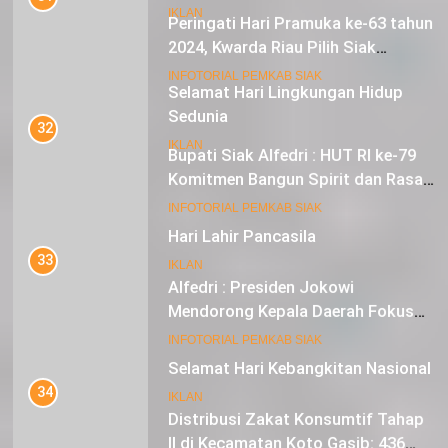
Peringati Hari Pramuka ke-63 tahun
IKLAN
2024, Kwarda Riau Pilih Siak
Sebagai Tuan Rumah
18
INFOTORIAL PEMKAB SIAK
Selamat Hari Lingkungan Hidup
Sedunia
32
Bupati Siak Alfedri : HUT RI ke-79
IKLAN
Komitmen Bangun Spirit dan Rasa
Nasionalisme
19
INFOTORIAL PEMKAB SIAK
Hari Lahir Pancasila
33
IKLAN
Alfedri : Presiden Jokowi
Mendorong Kepala Daerah Fokus
pada Inflasi dan Pilkada Serentak
20
INFOTORIAL PEMKAB SIAK
Selamat Hari Kebangkitan Nasional
34
IKLAN
Distribusi Zakat Konsumtif Tahap
II di Kecamatan Koto Gasib: 436