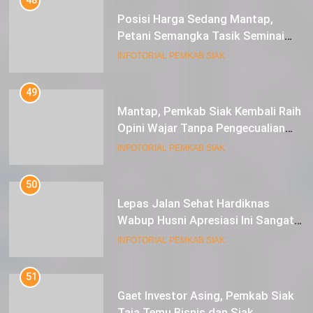
Posisi Harga Sedang Mantap,
Petani Semangka Tasik Seminai
Raup Untung
INFOTORIAL PEMKAB SIAK
49
Mantap, Pemkab Siak Kembali Raih
Opini Wajar Tanpa Pengecualian
ke-13 Dari BPK RI.
INFOTORIAL PEMKAB SIAK
50
Lepas Jalan Sehat Hardiknas
Wabup Husni Apresiasi Ini Sangat
Luar Biasa
INFOTORIAL PEMKAB SIAK
51
Gaet Investor Asing, Pemkab Siak
Taja Temu Bisnis dan Siak