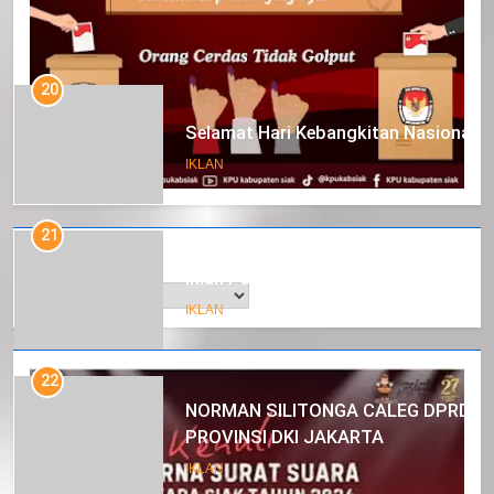
20
Selamat Hari Kebangkitan Nasional
IKLAN
21
Arsip
Iklan Pemerintah Kabupaten Siak
IKLAN
22
NORMAN SILITONGA CALEG DPRD
PROVINSI DKI JAKARTA
IKLAN