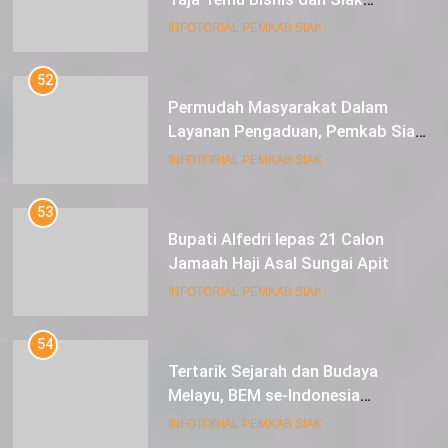
Expoversary 2024
INFOTORIAL PEMKAB SIAK
52
Permudah Masyarakat Dalam
Layanan Pengaduan, Pemkab Siak
Luncurkan Aplikasi SIP PUAN
INFOTORIAL PEMKAB SIAK
53
Bupati Alfedri lepas 21 Calon
Jamaah Haji Asal Sungai Apit
INFOTORIAL PEMKAB SIAK
54
Tertarik Sejarah dan Budaya
Melayu, BEM se-Indonesia
Berkunjung ke Kabupaten Siak
INFOTORIAL PEMKAB SIAK