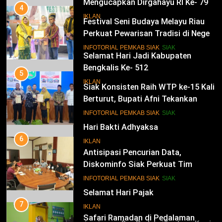
Mengucapkan Dirgahayu RI Ke- 79
4
Festival Seni Budaya Melayu Riau
IKLAN
Perkuat Pewarisan Tradisi di Negeri
Istana
14
INFOTORIAL PEMKAB SIAK
SIAK
Selamat Hari Jadi Kabupaten
Bengkalis Ke- 512
5
Siak Konsisten Raih WTP ke-15 Kali
IKLAN
Berturut, Bupati Afni Tekankan
Penguatan Tata Kelola Keuangan
15
INFOTORIAL PEMKAB SIAK
SIAK
Hari Bakti Adhyaksa
6
IKLAN
Antisipasi Pencurian Data,
Diskominfo Siak Perkuat Tim
Tanggap Insiden Siber Mendukung
16
INFOTORIAL PEMKAB SIAK
SIAK
SPBE
Selamat Hari Pajak
7
IKLAN
Safari Ramadan di Pedalaman