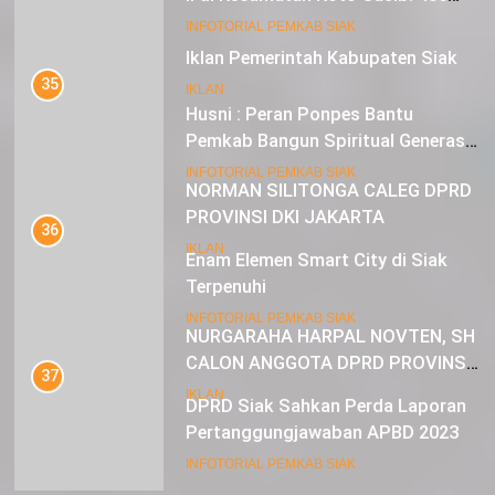
Mustahik Terima Bantuan
21
INFOTORIAL PEMKAB SIAK
Iklan Pemerintah Kabupaten Siak
35
IKLAN
Husni : Peran Ponpes Bantu
Pemkab Bangun Spiritual Generasi
Muda
22
INFOTORIAL PEMKAB SIAK
NORMAN SILITONGA CALEG DPRD
PROVINSI DKI JAKARTA
36
Enam Elemen Smart City di Siak
IKLAN
Terpenuhi
23
INFOTORIAL PEMKAB SIAK
NURGARAHA HARPAL NOVTEN, SH
CALON ANGGOTA DPRD PROVINSI
37
DKI JAKARTA
DPRD Siak Sahkan Perda Laporan
IKLAN
Pertanggungjawaban APBD 2023
INFOTORIAL PEMKAB SIAK