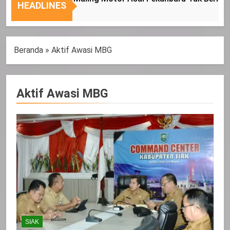
Nasional
Tepat
HEADLINES
Sasaran
Beranda
»
Aktif Awasi MBG
Aktif Awasi MBG
SIAK