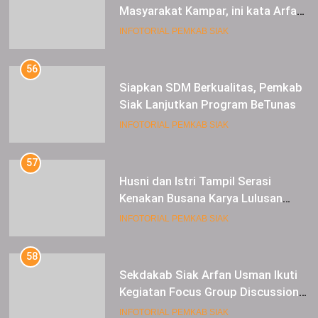
Masyarakat Kampar, ini kata Arfan
Usman
INFOTORIAL PEMKAB SIAK
56
Siapkan SDM Berkualitas, Pemkab
Siak Lanjutkan Program BeTunas
INFOTORIAL PEMKAB SIAK
57
Husni dan Istri Tampil Serasi
Kenakan Busana Karya Lulusan
SMK Pariwisata Siak, di Lancang
INFOTORIAL PEMKAB SIAK
Kuning Carnival
58
Sekdakab Siak Arfan Usman Ikuti
Kegiatan Focus Group Discussion
Tentang Kebijakan Penganggaran
INFOTORIAL PEMKAB SIAK