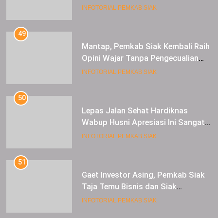
Raup Untung
INFOTORIAL PEMKAB SIAK
49
Mantap, Pemkab Siak Kembali Raih
Opini Wajar Tanpa Pengecualian
ke-13 Dari BPK RI.
INFOTORIAL PEMKAB SIAK
50
Lepas Jalan Sehat Hardiknas
Wabup Husni Apresiasi Ini Sangat
Luar Biasa
INFOTORIAL PEMKAB SIAK
51
Gaet Investor Asing, Pemkab Siak
Taja Temu Bisnis dan Siak
Expoversary 2024
INFOTORIAL PEMKAB SIAK