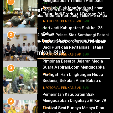
Mengucapkan Tahniah Hari Jadi
1
HUKRIM
SIAK
Kabupaten Siak Ke-25 Tahun
Pemkab Siak Manfaatkan Lahan
02
IKLAN
SIAK
Dukung Program Ketahanan Pangan,
Tidur Jadi Produktif Dorong PAD
Bhabinkamtibmas Kampung Teluk Merempan
dan Kesejahteraan Warga
11
Tinjau Tanaman Jagung Waga
INFOTORIAL PEMKAB SIAK
SIAK
Hari Jadi Kabupaten Siak ke- 25
HUKRIM
SIAK
03
Tahun
2
Panit 2 Binmas Polsek Siak Sambangi Petani
Jagung, Berikan Motivasi Dukung Ketahanan
Bupati Siak Dorong KITB Kembali
IKLAN
Pangan Nasional
Jadi PSN dan Revitalisasi Istana
Infotorial Pemkab Siak
Kesultanan Siak
12
INFOTORIAL PEMKAB SIAK
SIAK
Pimpinan Beserta Jajaran Media
Suara Aspirasi.com Mengucapkan
3
Selamat HUT RI Ke-79
Peringati Hari Lingkungan Hidup
IKLAN
Sedunia, Sekolah Alam Bakau di
Siak Cetak Generasi Penjaga
13
INFOTORIAL PEMKAB SIAK
SIAK
Pesisir
Pemerintah Kabupaten Siak
Mengucapkan Dirgahayu RI Ke- 79
4
Festival Seni Budaya Melayu Riau
IKLAN