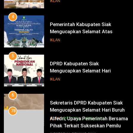
IKLAN
Bupati Dan Wakil Bupati Siak
Periode 2025-2030
4
Pemerintah Kabupaten Siak
Mengucapkan Selamat Atas
Pengambilan Sumpah Jabatan
IKLAN
Bupati Dan Wakil Bupati Siak
Periode 2025-2030
5
DPRD Kabupaten Siak
Mengucapkan Selamat Hari
Pendidikan Nasional
IKLAN
6
Sekretaris DPRD Kabupaten Siak
Mengucapkan Selamat Hari Buruh
78
Alfedri; Upaya Pemerintah Bersama
IKLAN
INFOTORIAL DPRD SIAK
Pihak Terkait Sukseskan Pemilu
2024