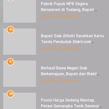
Pabrik Pupuk NPK Segera
Beroperasi di Tualang, Bupati
Alfedri Investasi ini Tingkatkan
INFOTORIAL PEMKAB SIAK
Ekonomi Masyarakat
46
Bupati Siak Alfedri Serahkan Kartu
Tanda Penduduk-Elektronik
Kepada Pelajar SMK 1 Koto Gasib
INFOTORIAL PEMKAB SIAK
47
Berhasil Bawa Negeri Siak
Berkemajuan, Bupati dan Wakil
Bupati Siak Terima Gelar Adat
INFOTORIAL PEMKAB SIAK
48
Posisi Harga Sedang Mantap,
Petani Semangka Tasik Seminai