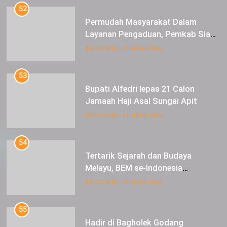
52
Permudah Masyarakat Dalam
Layanan Pengaduan, Pemkab Siak
Luncurkan Aplikasi SIP PUAN
INFOTORIAL PEMKAB SIAK
53
Bupati Alfedri lepas 21 Calon
Jamaah Haji Asal Sungai Apit
INFOTORIAL PEMKAB SIAK
54
Tertarik Sejarah dan Budaya
Melayu, BEM se-Indonesia
Berkunjung ke Kabupaten Siak
INFOTORIAL PEMKAB SIAK
55
Hadir di Bagholek Godang