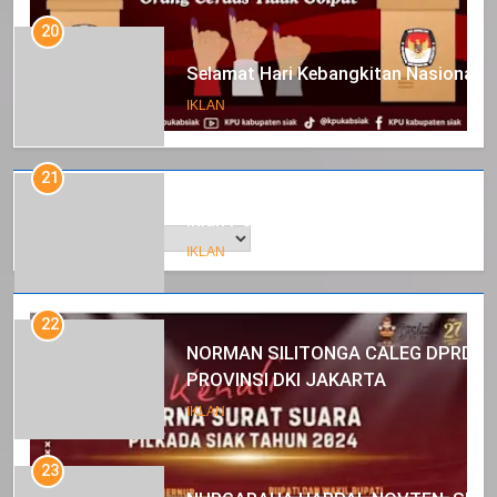
20
Selamat Hari Kebangkitan Nasional
IKLAN
21
Arsip
Iklan Pemerintah Kabupaten Siak
IKLAN
22
NORMAN SILITONGA CALEG DPRD
PROVINSI DKI JAKARTA
IKLAN
23