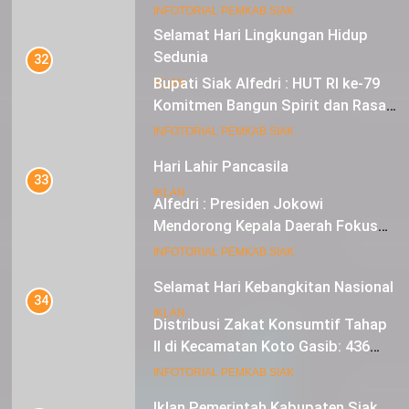
Sebagai Tuan Rumah
18
INFOTORIAL PEMKAB SIAK
Selamat Hari Lingkungan Hidup
Sedunia
32
Bupati Siak Alfedri : HUT RI ke-79
IKLAN
Komitmen Bangun Spirit dan Rasa
Nasionalisme
19
INFOTORIAL PEMKAB SIAK
Hari Lahir Pancasila
33
IKLAN
Alfedri : Presiden Jokowi
Mendorong Kepala Daerah Fokus
pada Inflasi dan Pilkada Serentak
20
INFOTORIAL PEMKAB SIAK
Selamat Hari Kebangkitan Nasional
34
IKLAN
Distribusi Zakat Konsumtif Tahap
II di Kecamatan Koto Gasib: 436
Mustahik Terima Bantuan
21
INFOTORIAL PEMKAB SIAK
Iklan Pemerintah Kabupaten Siak