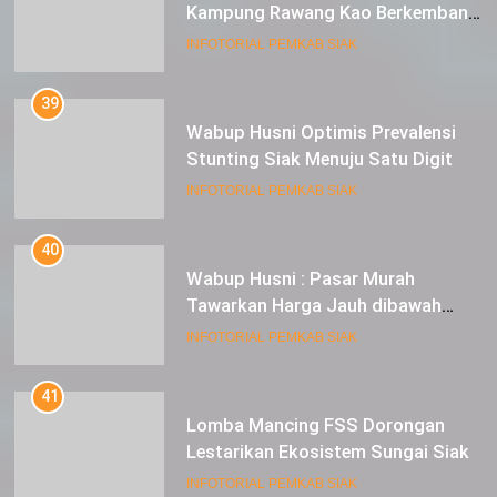
Kampung Rawang Kao Berkembang
Pesat
INFOTORIAL PEMKAB SIAK
39
Wabup Husni Optimis Prevalensi
Stunting Siak Menuju Satu Digit
INFOTORIAL PEMKAB SIAK
40
Wabup Husni : Pasar Murah
Tawarkan Harga Jauh dibawah
Pasar Tradisional
INFOTORIAL PEMKAB SIAK
41
Lomba Mancing FSS Dorongan
Lestarikan Ekosistem Sungai Siak
INFOTORIAL PEMKAB SIAK