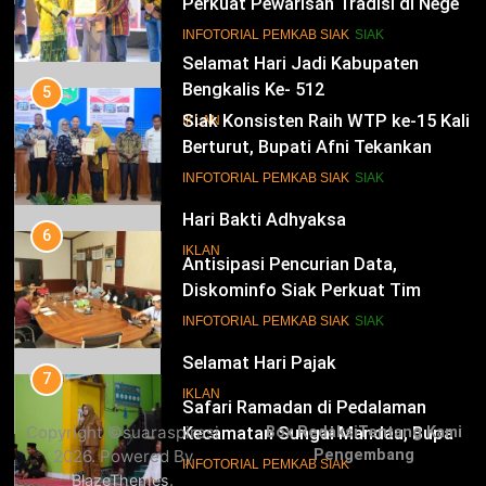
Perkuat Pewarisan Tradisi di Negeri
Istana
14
INFOTORIAL PEMKAB SIAK
SIAK
Selamat Hari Jadi Kabupaten
Bengkalis Ke- 512
5
Siak Konsisten Raih WTP ke-15 Kali
IKLAN
Berturut, Bupati Afni Tekankan
Penguatan Tata Kelola Keuangan
15
INFOTORIAL PEMKAB SIAK
SIAK
Hari Bakti Adhyaksa
6
IKLAN
Antisipasi Pencurian Data,
Diskominfo Siak Perkuat Tim
Tanggap Insiden Siber Mendukung
16
INFOTORIAL PEMKAB SIAK
SIAK
SPBE
Selamat Hari Pajak
7
IKLAN
Safari Ramadan di Pedalaman
Copyright ©suaraspirasi
Box Redaksi
Tentang Kami
Kecamatan Sungai Mandau, Bupati
2026. Powered By
Pengembang
Siak Jemput Aspirasi Warga
17
INFOTORIAL PEMKAB SIAK
.
BlazeThemes