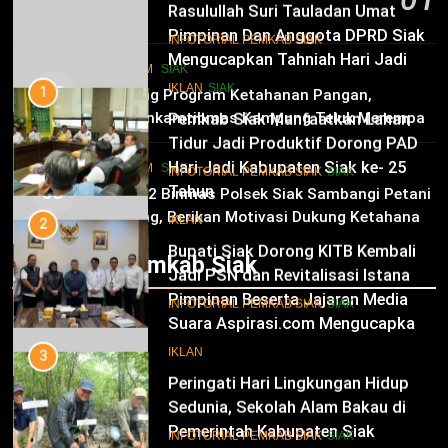
10
INFOTORIAL PEMKAB SIAK
6 Agustus 2026
Pimpinan Dan Anggota DPRD Siak
Mengucapkan Tahniah Hari Jadi
1
HUKRIM
SIAK
Kabupaten Siak Ke-25 Tahun
Pemkab Siak Manfaatkan Lahan
02
IKLAN
SIAK
Dukung Program Ketahanan Pangan,
Tidur Jadi Produktif Dorong PAD
Bhabinkamtibmas Kampung Teluk Merempan
dan Kesejahteraan Warga
11
Tinjau Tanaman Jagung Waga
INFOTORIAL PEMKAB SIAK
SIAK
Hari Jadi Kabupaten Siak ke- 25
HUKRIM
SIAK
03
Tahun
2
Panit 2 Binmas Polsek Siak Sambangi Petani
Jagung, Berikan Motivasi Dukung Ketahanan
Bupati Siak Dorong KITB Kembali
IKLAN
Pangan Nasional
Jadi PSN dan Revitalisasi Istana
Infotorial Pemkab Siak
Kesultanan Siak
12
INFOTORIAL PEMKAB SIAK
SIAK
Pimpinan Beserta Jajaran Media
Suara Aspirasi.com Mengucapkan
3
Selamat HUT RI Ke-79
Peringati Hari Lingkungan Hidup
IKLAN
Sedunia, Sekolah Alam Bakau di
Siak Cetak Generasi Penjaga
13
INFOTORIAL PEMKAB SIAK
SIAK
Pesisir
Pemerintah Kabupaten Siak