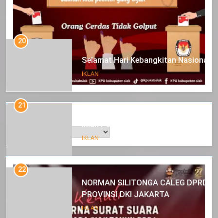
20
Selamat Hari Kebangkitan Nasional
IKLAN
21
Arsip
Iklan Pemerintah Kabupaten Siak
IKLAN
22
NORMAN SILITONGA CALEG DPRD
PROVINSI DKI JAKARTA
IKLAN