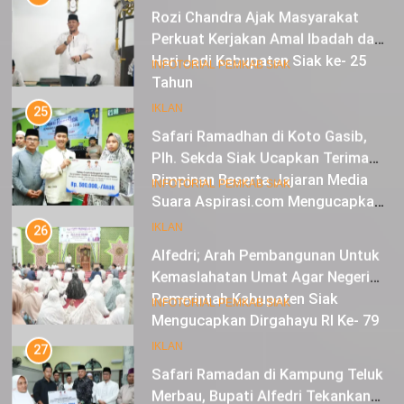
Perkuat Kerjakan Amal Ibadah dan
Jaga Solidaritas Agar Aman,
11
INFOTORIAL PEMKAB SIAK
Damai dan Diberkahi
Hari Jadi Kabupaten Siak ke- 25
Tahun
25
Safari Ramadhan di Koto Gasib,
IKLAN
Plh. Sekda Siak Ucapkan Terima
Kasih Atas Bantuan Untuk Warga
12
INFOTORIAL PEMKAB SIAK
Pimpinan Beserta Jajaran Media
Suara Aspirasi.com Mengucapkan
26
Selamat HUT RI Ke-79
Alfedri; Arah Pembangunan Untuk
IKLAN
Kemaslahatan Umat Agar Negeri
Mendapat Berkah
13
INFOTORIAL PEMKAB SIAK
Pemerintah Kabupaten Siak
Mengucapkan Dirgahayu RI Ke- 79
27
Safari Ramadan di Kampung Teluk
IKLAN
Merbau, Bupati Alfedri Tekankan
Pentingnya Zakat
14
INFOTORIAL PEMKAB SIAK