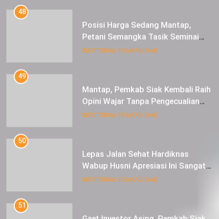
Posisi Harga Sedang Mantap,
Petani Semangka Tasik Seminai
Raup Untung
INFOTORIAL PEMKAB SIAK
49
Mantap, Pemkab Siak Kembali Raih
Opini Wajar Tanpa Pengecualian
ke-13 Dari BPK RI.
INFOTORIAL PEMKAB SIAK
50
Lepas Jalan Sehat Hardiknas
Wabup Husni Apresiasi Ini Sangat
Luar Biasa
INFOTORIAL PEMKAB SIAK
51
Gaet Investor Asing, Pemkab Siak
Taja Temu Bisnis dan Siak