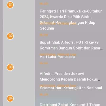
Peringati Hari Pramuka ke-63 tahun
IKLAN
2024, Kwarda Riau Pilih Siak
Sebagai Tuan Rumah
18
INFOTORIAL PEMKAB SIAK
Selamat Hari Lingkungan Hidup
Sedunia
32
Bupati Siak Alfedri : HUT RI ke-79
IKLAN
Komitmen Bangun Spirit dan Rasa
Nasionalisme
19
INFOTORIAL PEMKAB SIAK
Hari Lahir Pancasila
33
IKLAN
Alfedri : Presiden Jokowi
Mendorong Kepala Daerah Fokus
pada Inflasi dan Pilkada Serentak
20
INFOTORIAL PEMKAB SIAK
Selamat Hari Kebangkitan Nasional
34
IKLAN
Distribusi Zakat Konsumtif Tahap
II di Kecamatan Koto Gasib: 436