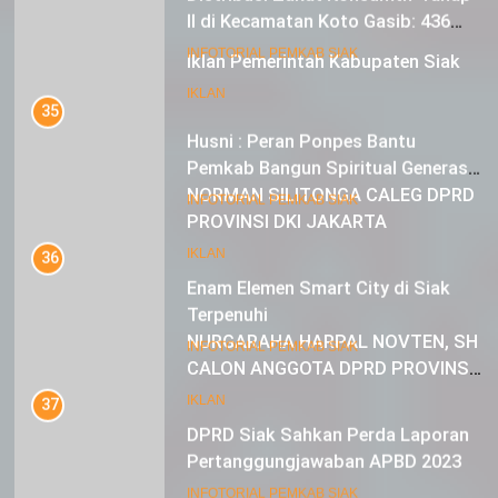
Mustahik Terima Bantuan
21
INFOTORIAL PEMKAB SIAK
Iklan Pemerintah Kabupaten Siak
35
IKLAN
Husni : Peran Ponpes Bantu
Pemkab Bangun Spiritual Generasi
Muda
22
INFOTORIAL PEMKAB SIAK
NORMAN SILITONGA CALEG DPRD
PROVINSI DKI JAKARTA
36
Enam Elemen Smart City di Siak
IKLAN
Terpenuhi
23
INFOTORIAL PEMKAB SIAK
NURGARAHA HARPAL NOVTEN, SH
CALON ANGGOTA DPRD PROVINSI
37
DKI JAKARTA
DPRD Siak Sahkan Perda Laporan
IKLAN
Pertanggungjawaban APBD 2023
INFOTORIAL PEMKAB SIAK