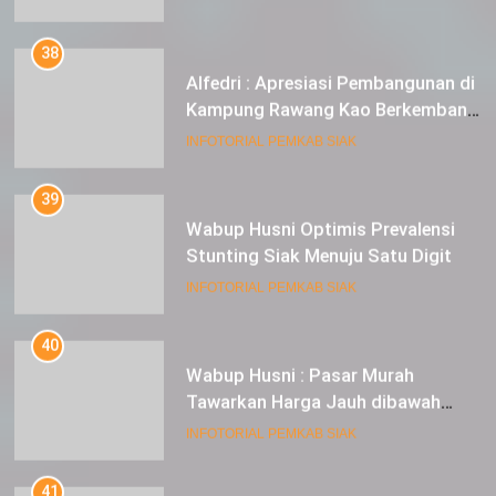
38
Alfedri : Apresiasi Pembangunan di
Kampung Rawang Kao Berkembang
Pesat
INFOTORIAL PEMKAB SIAK
39
Wabup Husni Optimis Prevalensi
Stunting Siak Menuju Satu Digit
INFOTORIAL PEMKAB SIAK
40
Wabup Husni : Pasar Murah
Tawarkan Harga Jauh dibawah
Pasar Tradisional
INFOTORIAL PEMKAB SIAK
41
Lomba Mancing FSS Dorongan