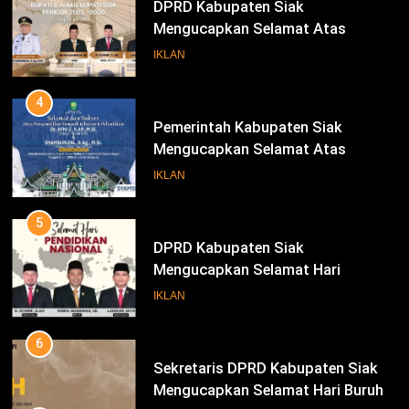
DPRD Kabupaten Siak
Mengucapkan Selamat Atas
Pengambilan Sumpah Jabatan
IKLAN
Bupati Dan Wakil Bupati Siak
Periode 2025-2030
4
Pemerintah Kabupaten Siak
Mengucapkan Selamat Atas
Pengambilan Sumpah Jabatan
IKLAN
Bupati Dan Wakil Bupati Siak
Periode 2025-2030
5
DPRD Kabupaten Siak
Mengucapkan Selamat Hari
Pendidikan Nasional
IKLAN
6
Sekretaris DPRD Kabupaten Siak
Mengucapkan Selamat Hari Buruh
78