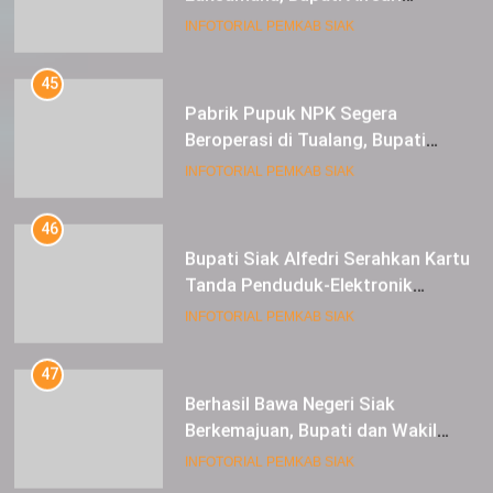
dan 1 Cultivator
45
Pabrik Pupuk NPK Segera
Beroperasi di Tualang, Bupati
Alfedri Investasi ini Tingkatkan
INFOTORIAL PEMKAB SIAK
Ekonomi Masyarakat
46
Bupati Siak Alfedri Serahkan Kartu
Tanda Penduduk-Elektronik
Kepada Pelajar SMK 1 Koto Gasib
INFOTORIAL PEMKAB SIAK
47
Berhasil Bawa Negeri Siak
Berkemajuan, Bupati dan Wakil
Bupati Siak Terima Gelar Adat
INFOTORIAL PEMKAB SIAK
48