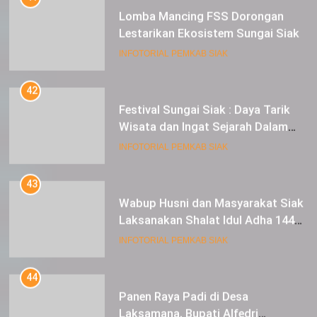
Lestarikan Ekosistem Sungai Siak
INFOTORIAL PEMKAB SIAK
42
Festival Sungai Siak : Daya Tarik
Wisata dan Ingat Sejarah Dalam
Lestarikan Peradaban
INFOTORIAL PEMKAB SIAK
43
Wabup Husni dan Masyarakat Siak
Laksanakan Shalat Idul Adha 1445
Hijriah di Lapangan Tugu Siak
INFOTORIAL PEMKAB SIAK
44
Panen Raya Padi di Desa
Laksamana, Bupati Alfedri
Serahkan 16 Unit Mesin Pompa Air
INFOTORIAL PEMKAB SIAK