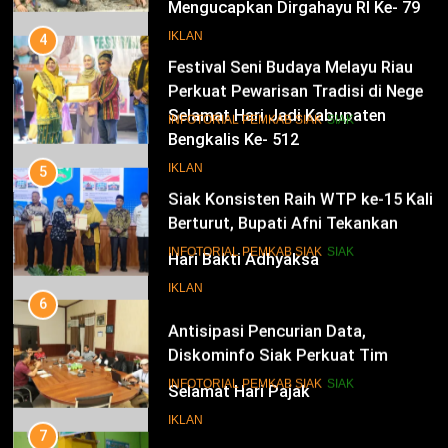
Mengucapkan Dirgahayu RI Ke- 79
4
Festival Seni Budaya Melayu Riau
IKLAN
Perkuat Pewarisan Tradisi di Negeri
Istana
14
INFOTORIAL PEMKAB SIAK
SIAK
Selamat Hari Jadi Kabupaten
Bengkalis Ke- 512
5
Siak Konsisten Raih WTP ke-15 Kali
IKLAN
Berturut, Bupati Afni Tekankan
Penguatan Tata Kelola Keuangan
15
INFOTORIAL PEMKAB SIAK
SIAK
Hari Bakti Adhyaksa
6
IKLAN
Antisipasi Pencurian Data,
Diskominfo Siak Perkuat Tim
Tanggap Insiden Siber Mendukung
16
INFOTORIAL PEMKAB SIAK
SIAK
SPBE
Selamat Hari Pajak
7
IKLAN
Safari Ramadan di Pedalaman