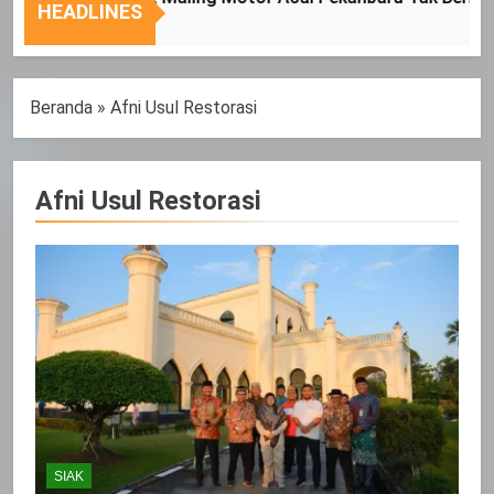
Nasional
Tepat
HEADLINES
Sasaran
Beranda
»
Afni Usul Restorasi
Afni Usul Restorasi
SIAK