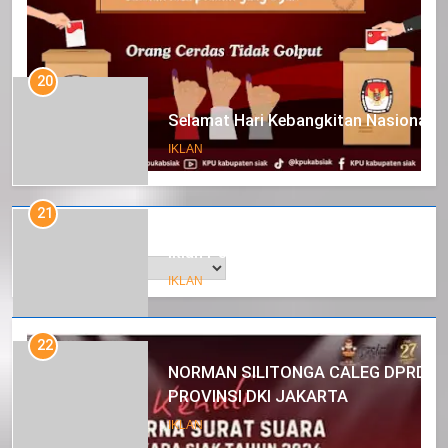
20
Selamat Hari Kebangkitan Nasional
IKLAN
21
Arsip
Iklan Pemerintah Kabupaten Siak
IKLAN
22
NORMAN SILITONGA CALEG DPRD
PROVINSI DKI JAKARTA
IKLAN