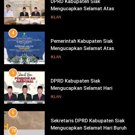
DPRD Kabupaten Siak
Mengucapkan Selamat Atas
Pengambilan Sumpah Jabatan
IKLAN
Bupati Dan Wakil Bupati Siak
Periode 2025-2030
4
Pemerintah Kabupaten Siak
Mengucapkan Selamat Atas
Pengambilan Sumpah Jabatan
IKLAN
Bupati Dan Wakil Bupati Siak
Periode 2025-2030
5
DPRD Kabupaten Siak
Mengucapkan Selamat Hari
Pendidikan Nasional
IKLAN
6
Sekretaris DPRD Kabupaten Siak
Mengucapkan Selamat Hari Buruh
78