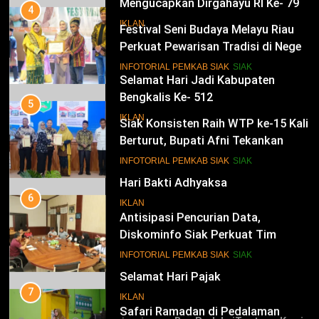
Mengucapkan Dirgahayu RI Ke- 79
4
Festival Seni Budaya Melayu Riau
IKLAN
Perkuat Pewarisan Tradisi di Negeri
Istana
14
INFOTORIAL PEMKAB SIAK
SIAK
Selamat Hari Jadi Kabupaten
Bengkalis Ke- 512
5
Siak Konsisten Raih WTP ke-15 Kali
IKLAN
Berturut, Bupati Afni Tekankan
Penguatan Tata Kelola Keuangan
15
INFOTORIAL PEMKAB SIAK
SIAK
Hari Bakti Adhyaksa
6
IKLAN
Antisipasi Pencurian Data,
Diskominfo Siak Perkuat Tim
Tanggap Insiden Siber Mendukung
16
INFOTORIAL PEMKAB SIAK
SIAK
SPBE
Selamat Hari Pajak
7
IKLAN
Safari Ramadan di Pedalaman