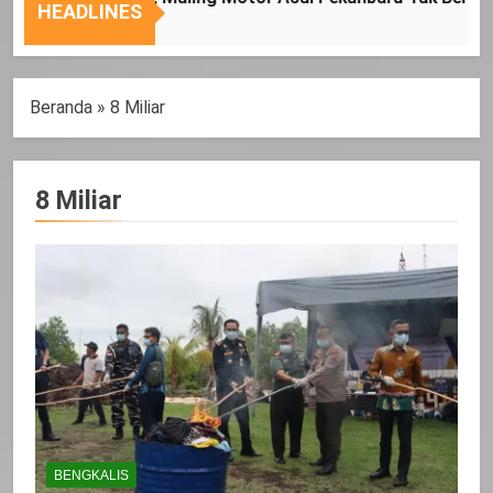
Nasional
Tepat
HEADLINES
Sasaran
Beranda
»
8 Miliar
8 Miliar
BENGKALIS