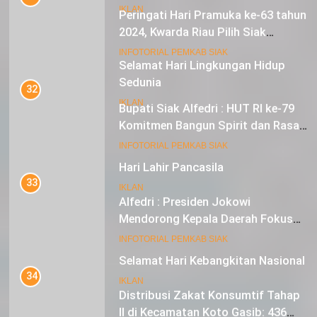
Peringati Hari Pramuka ke-63 tahun
IKLAN
2024, Kwarda Riau Pilih Siak
Sebagai Tuan Rumah
18
INFOTORIAL PEMKAB SIAK
Selamat Hari Lingkungan Hidup
Sedunia
32
Bupati Siak Alfedri : HUT RI ke-79
IKLAN
Komitmen Bangun Spirit dan Rasa
Nasionalisme
19
INFOTORIAL PEMKAB SIAK
Hari Lahir Pancasila
33
IKLAN
Alfedri : Presiden Jokowi
Mendorong Kepala Daerah Fokus
pada Inflasi dan Pilkada Serentak
20
INFOTORIAL PEMKAB SIAK
Selamat Hari Kebangkitan Nasional
34
IKLAN
Distribusi Zakat Konsumtif Tahap
II di Kecamatan Koto Gasib: 436