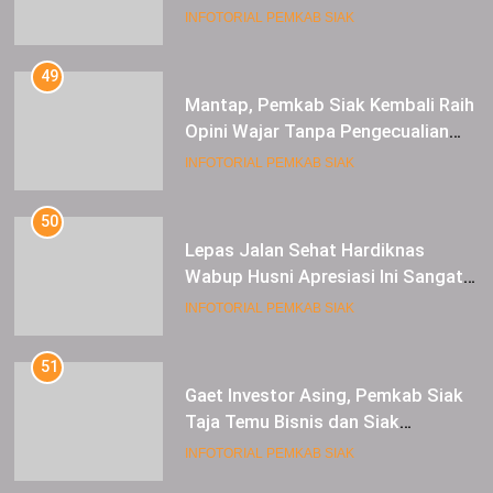
Raup Untung
INFOTORIAL PEMKAB SIAK
49
Mantap, Pemkab Siak Kembali Raih
Opini Wajar Tanpa Pengecualian
ke-13 Dari BPK RI.
INFOTORIAL PEMKAB SIAK
50
Lepas Jalan Sehat Hardiknas
Wabup Husni Apresiasi Ini Sangat
Luar Biasa
INFOTORIAL PEMKAB SIAK
51
Gaet Investor Asing, Pemkab Siak
Taja Temu Bisnis dan Siak
Expoversary 2024
INFOTORIAL PEMKAB SIAK