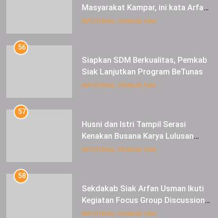
Masyarakat Kampar, ini kata Arfan
Usman
INFOTORIAL PEMKAB SIAK
56
Siapkan SDM Berkualitas, Pemkab
Siak Lanjutkan Program BeTunas
INFOTORIAL PEMKAB SIAK
57
Husni dan Istri Tampil Serasi
Kenakan Busana Karya Lulusan
SMK Pariwisata Siak, di Lancang
INFOTORIAL PEMKAB SIAK
Kuning Carnival
58
Sekdakab Siak Arfan Usman Ikuti
Kegiatan Focus Group Discussion
Tentang Kebijakan Penganggaran
INFOTORIAL PEMKAB SIAK