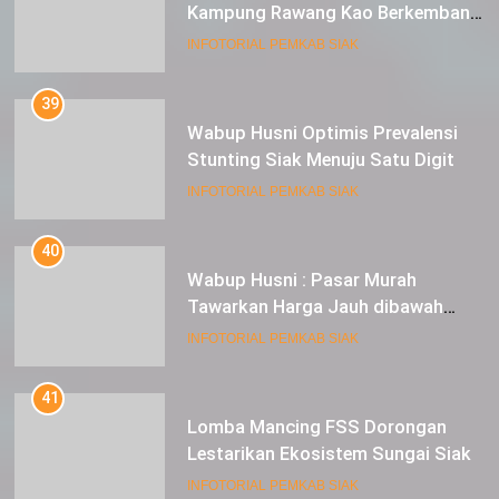
Kampung Rawang Kao Berkembang
Pesat
INFOTORIAL PEMKAB SIAK
39
Wabup Husni Optimis Prevalensi
Stunting Siak Menuju Satu Digit
INFOTORIAL PEMKAB SIAK
40
Wabup Husni : Pasar Murah
Tawarkan Harga Jauh dibawah
Pasar Tradisional
INFOTORIAL PEMKAB SIAK
41
Lomba Mancing FSS Dorongan
Lestarikan Ekosistem Sungai Siak
INFOTORIAL PEMKAB SIAK