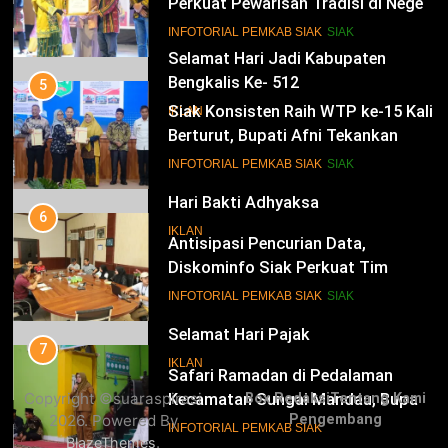
Perkuat Pewarisan Tradisi di Negeri
Istana
14
INFOTORIAL PEMKAB SIAK
SIAK
Selamat Hari Jadi Kabupaten
Bengkalis Ke- 512
5
Siak Konsisten Raih WTP ke-15 Kali
IKLAN
Berturut, Bupati Afni Tekankan
Penguatan Tata Kelola Keuangan
15
INFOTORIAL PEMKAB SIAK
SIAK
Hari Bakti Adhyaksa
6
IKLAN
Antisipasi Pencurian Data,
Diskominfo Siak Perkuat Tim
Tanggap Insiden Siber Mendukung
16
INFOTORIAL PEMKAB SIAK
SIAK
SPBE
Selamat Hari Pajak
7
IKLAN
Safari Ramadan di Pedalaman
Copyright ©suaraspirasi
Box Redaksi
Tentang Kami
Kecamatan Sungai Mandau, Bupati
2026. Powered By
Pengembang
Siak Jemput Aspirasi Warga
17
INFOTORIAL PEMKAB SIAK
.
BlazeThemes