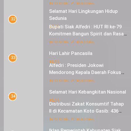
Sebagai Tuan Rumah
18
INFOTORIAL PEMKAB SIAK
Selamat Hari Lingkungan Hidup
Sedunia
32
Bupati Siak Alfedri : HUT RI ke-79
IKLAN
Komitmen Bangun Spirit dan Rasa
Nasionalisme
19
INFOTORIAL PEMKAB SIAK
Hari Lahir Pancasila
33
IKLAN
Alfedri : Presiden Jokowi
Mendorong Kepala Daerah Fokus
pada Inflasi dan Pilkada Serentak
20
INFOTORIAL PEMKAB SIAK
Selamat Hari Kebangkitan Nasional
34
IKLAN
Distribusi Zakat Konsumtif Tahap
II di Kecamatan Koto Gasib: 436
Mustahik Terima Bantuan
21
INFOTORIAL PEMKAB SIAK
Iklan Pemerintah Kabupaten Siak