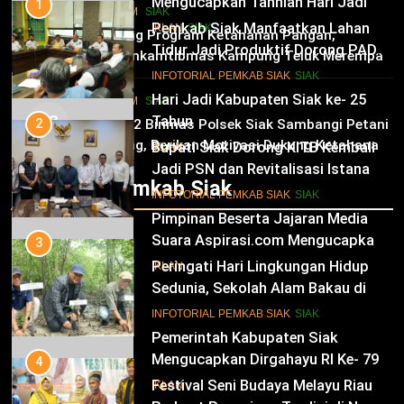
Mengucapkan Tahniah Hari Jadi
1
HUKRIM
SIAK
Kabupaten Siak Ke-25 Tahun
Pemkab Siak Manfaatkan Lahan
02
IKLAN
SIAK
Dukung Program Ketahanan Pangan,
Tidur Jadi Produktif Dorong PAD
Bhabinkamtibmas Kampung Teluk Merempan
dan Kesejahteraan Warga
11
Tinjau Tanaman Jagung Waga
INFOTORIAL PEMKAB SIAK
SIAK
Hari Jadi Kabupaten Siak ke- 25
HUKRIM
SIAK
03
Tahun
2
Panit 2 Binmas Polsek Siak Sambangi Petani
Jagung, Berikan Motivasi Dukung Ketahanan
Bupati Siak Dorong KITB Kembali
IKLAN
Pangan Nasional
Jadi PSN dan Revitalisasi Istana
Infotorial Pemkab Siak
Kesultanan Siak
12
INFOTORIAL PEMKAB SIAK
SIAK
Pimpinan Beserta Jajaran Media
Suara Aspirasi.com Mengucapkan
3
Selamat HUT RI Ke-79
Peringati Hari Lingkungan Hidup
IKLAN
Sedunia, Sekolah Alam Bakau di
Siak Cetak Generasi Penjaga
13
INFOTORIAL PEMKAB SIAK
SIAK
Pesisir
Pemerintah Kabupaten Siak
Mengucapkan Dirgahayu RI Ke- 79
4
Festival Seni Budaya Melayu Riau
IKLAN