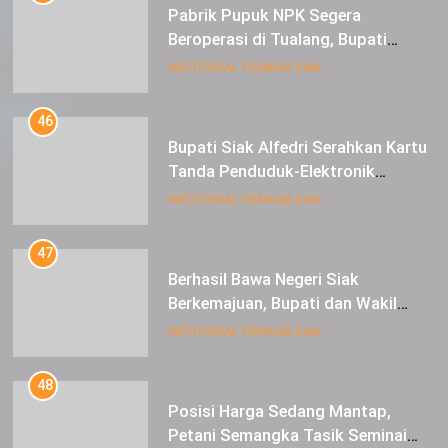
Pabrik Pupuk NPK Segera
Beroperasi di Tualang, Bupati
Alfedri Investasi ini Tingkatkan
INFOTORIAL PEMKAB SIAK
Ekonomi Masyarakat
46
Bupati Siak Alfedri Serahkan Kartu
Tanda Penduduk-Elektronik
Kepada Pelajar SMK 1 Koto Gasib
INFOTORIAL PEMKAB SIAK
47
Berhasil Bawa Negeri Siak
Berkemajuan, Bupati dan Wakil
Bupati Siak Terima Gelar Adat
INFOTORIAL PEMKAB SIAK
48
Posisi Harga Sedang Mantap,
Petani Semangka Tasik Seminai