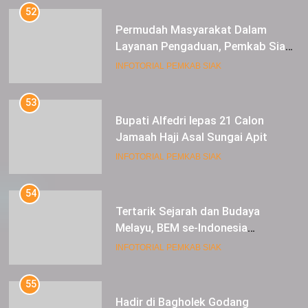
52
Permudah Masyarakat Dalam
Layanan Pengaduan, Pemkab Siak
Luncurkan Aplikasi SIP PUAN
INFOTORIAL PEMKAB SIAK
53
Bupati Alfedri lepas 21 Calon
Jamaah Haji Asal Sungai Apit
INFOTORIAL PEMKAB SIAK
54
Tertarik Sejarah dan Budaya
Melayu, BEM se-Indonesia
Berkunjung ke Kabupaten Siak
INFOTORIAL PEMKAB SIAK
55
Hadir di Bagholek Godang