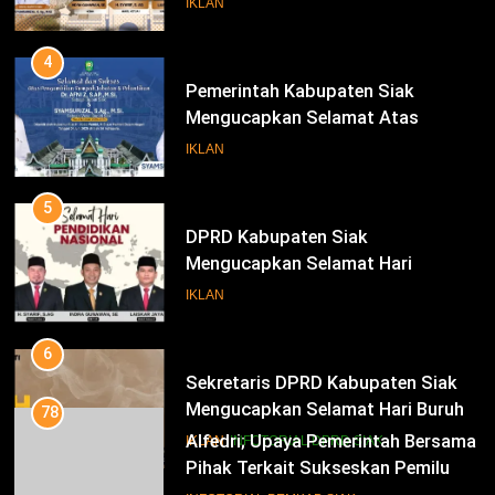
IKLAN
Bupati Dan Wakil Bupati Siak
Periode 2025-2030
4
Pemerintah Kabupaten Siak
Mengucapkan Selamat Atas
Pengambilan Sumpah Jabatan
IKLAN
Bupati Dan Wakil Bupati Siak
Periode 2025-2030
5
DPRD Kabupaten Siak
Mengucapkan Selamat Hari
Pendidikan Nasional
IKLAN
6
Sekretaris DPRD Kabupaten Siak
Mengucapkan Selamat Hari Buruh
78
Alfedri; Upaya Pemerintah Bersama
IKLAN
INFOTORIAL DPRD SIAK
Pihak Terkait Sukseskan Pemilu
2024