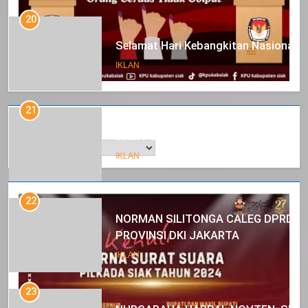
20
Selamat Hari Kebangkitan Nasional
IKLAN
21
Arsip
Iklan Pemerintah Kabupaten Siak
IKLAN
22
NORMAN SILITONGA CALEG DPRD
PROVINSI DKI JAKARTA
IKLAN
23