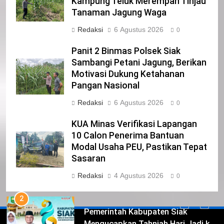
Kampung Teluk Merempan Tinjau
22
Tanaman Jagung Waga
NORMAN SILITONGA CALEG DPRD
PROVINSI DKI JAKARTA
Redaksi
6 Agustus 2026
0
IKLAN
Panit 2 Binmas Polsek Siak
Sambangi Petani Jagung, Berikan
23
Motivasi Dukung Ketahanan
NURGARAHA HARPAL NOVTEN, SH
Pangan Nasional
CALON ANGGOTA DPRD PROVINSI
Redaksi
6 Agustus 2026
DKI JAKARTA
0
IKLAN
KUA Minas Verifikasi Lapangan
1
10 Calon Penerima Bantuan
Pimpinan Beserta Anggota DPRD
Modal Usaha PEU, Pastikan Tepat
Kabupaten Siak Mengucapkan
Sasaran
Tahniah Hari Jadi Kabupaten Siak
IKLAN
Redaksi
4 Agustus 2026
0
Ke- 26
2
Pemerintah Kabupaten Siak
Mengucapkan Tahniah Hari Jadi ke-