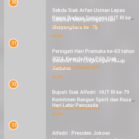
Pawai Budaya Sempena HUT RI ke-
79
17
INFOTORIAL PEMKAB SIAK
Selamat Memperingati Hari
Bhayangkara ke- 78
31
Peringati Hari Pramuka ke-63 tahun
IKLAN
2024, Kwarda Riau Pilih Siak
Sebagai Tuan Rumah
18
INFOTORIAL PEMKAB SIAK
Selamat Hari Lingkungan Hidup
Sedunia
32
Bupati Siak Alfedri : HUT RI ke-79
IKLAN
Komitmen Bangun Spirit dan Rasa
Nasionalisme
19
INFOTORIAL PEMKAB SIAK
Hari Lahir Pancasila
33
IKLAN
Alfedri : Presiden Jokowi
Mendorong Kepala Daerah Fokus
pada Inflasi dan Pilkada Serentak
20
INFOTORIAL PEMKAB SIAK