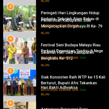
Peringati Hari Lingkungan Hidup
IKLAN
Sedunia, Sekolah Alam Bakau di
Siak Cetak Generasi Penjaga
13
INFOTORIAL PEMKAB SIAK
SIAK
Pesisir
Pemerintah Kabupaten Siak
Mengucapkan Dirgahayu RI Ke- 79
4
Festival Seni Budaya Melayu Riau
IKLAN
Perkuat Pewarisan Tradisi di Negeri
Istana
14
INFOTORIAL PEMKAB SIAK
SIAK
Selamat Hari Jadi Kabupaten
Bengkalis Ke- 512
5
Siak Konsisten Raih WTP ke-15 Kali
IKLAN
Berturut, Bupati Afni Tekankan
Penguatan Tata Kelola Keuangan
15
INFOTORIAL PEMKAB SIAK
SIAK
Hari Bakti Adhyaksa
6
IKLAN
Antisipasi Pencurian Data,
Diskominfo Siak Perkuat Tim