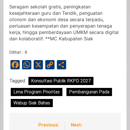
Seragam sekolah gratis, peningkatan
kesejahteraan guru dan Tendik, penguatan
otonom dan ekonomi desa secara terpadu,
perluasan kesempatan dan penyerapan tenaga
kerja, hingga pemberdayaan UMKM secara digital
dan kolaboratif. **MC Kabupaten Siak
Dilihat :
8
Facebook
WhatsApp
X
Copy
Share
Link
Tagged:
Konsultasi Publik RKPD 2027
Lima Program Prioritas
Pembangunan Pada
Wabup Siak Bahas
Previous:
Next:
Navigasi