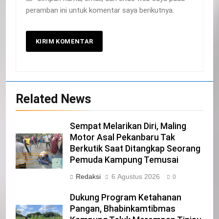
peramban ini untuk komentar saya berikutnya.
20
Related News
Selamat Hari Kebangkitan Nasional
IKLAN
Sempat Melarikan Diri, Maling
Motor Asal Pekanbaru Tak
Berkutik Saat Ditangkap Seorang
21
Pemuda Kampung Temusai
Iklan Pemerintah Kabupaten Siak
Redaksi
6 Agustus 2026
0
IKLAN
Dukung Program Ketahanan
Pangan, Bhabinkamtibmas