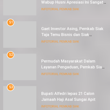
51
Gaet Investor Asing, Pemkab Siak
Taja Temu Bisnis dan Siak
Expoversary 2024
INFOTORIAL PEMKAB SIAK
52
Permudah Masyarakat Dalam
Layanan Pengaduan, Pemkab Siak
Luncurkan Aplikasi SIP PUAN
INFOTORIAL PEMKAB SIAK
53
Bupati Alfedri lepas 21 Calon
Jamaah Haji Asal Sungai Apit
INFOTORIAL PEMKAB SIAK
54