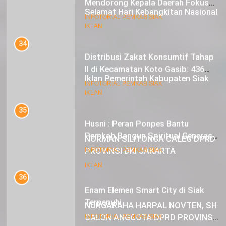
Selamat Hari Kebangkitan Nasional
34
IKLAN
Distribusi Zakat Konsumtif Tahap
II di Kecamatan Koto Gasib: 436
Mustahik Terima Bantuan
21
INFOTORIAL PEMKAB SIAK
Iklan Pemerintah Kabupaten Siak
35
IKLAN
Husni : Peran Ponpes Bantu
Pemkab Bangun Spiritual Generasi
Muda
22
INFOTORIAL PEMKAB SIAK
NORMAN SILITONGA CALEG DPRD
PROVINSI DKI JAKARTA
36
Enam Elemen Smart City di Siak
IKLAN
Terpenuhi
23
INFOTORIAL PEMKAB SIAK
NURGARAHA HARPAL NOVTEN, SH
CALON ANGGOTA DPRD PROVINSI
37