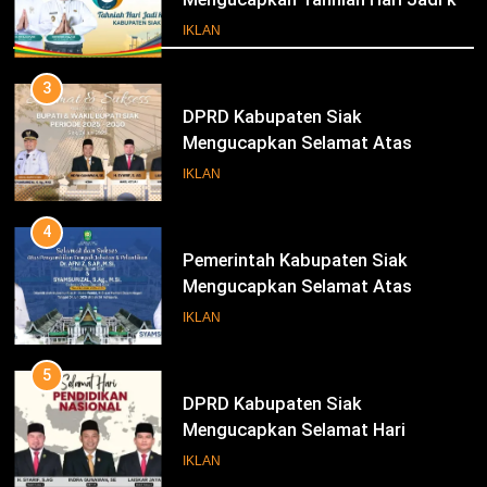
Iklan
26 Kabupaten Siak
IKLAN
3
DPRD Kabupaten Siak
Mengucapkan Selamat Atas
Pengambilan Sumpah Jabatan
IKLAN
Bupati Dan Wakil Bupati Siak
Periode 2025-2030
4
Pemerintah Kabupaten Siak
Mengucapkan Selamat Atas
Pengambilan Sumpah Jabatan
IKLAN
Bupati Dan Wakil Bupati Siak
Periode 2025-2030
5
DPRD Kabupaten Siak
Mengucapkan Selamat Hari
Pendidikan Nasional
IKLAN