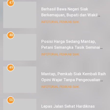
Berkemajuan, Bupati dan Wakil
Bupati Siak Terima Gelar Adat
INFOTORIAL PEMKAB SIAK
48
Posisi Harga Sedang Mantap,
Petani Semangka Tasik Seminai
Raup Untung
INFOTORIAL PEMKAB SIAK
49
Mantap, Pemkab Siak Kembali Raih
Opini Wajar Tanpa Pengecualian
ke-13 Dari BPK RI.
INFOTORIAL PEMKAB SIAK
50
Lepas Jalan Sehat Hardiknas
Wabup Husni Apresiasi Ini Sangat
Luar Biasa
INFOTORIAL PEMKAB SIAK