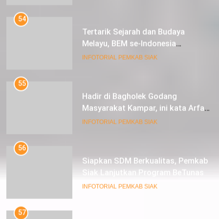
Tertarik Sejarah dan Budaya
Melayu, BEM se-Indonesia
Berkunjung ke Kabupaten Siak
INFOTORIAL PEMKAB SIAK
55
Hadir di Bagholek Godang
Masyarakat Kampar, ini kata Arfan
Usman
INFOTORIAL PEMKAB SIAK
56
Siapkan SDM Berkualitas, Pemkab
Siak Lanjutkan Program BeTunas
INFOTORIAL PEMKAB SIAK
57
Husni dan Istri Tampil Serasi
Kenakan Busana Karya Lulusan