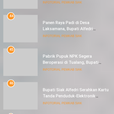
44
Panen Raya Padi di Desa
Laksamana, Bupati Alfedri
Serahkan 16 Unit Mesin Pompa Air
INFOTORIAL PEMKAB SIAK
dan 1 Cultivator
45
Pabrik Pupuk NPK Segera
Beroperasi di Tualang, Bupati
Alfedri Investasi ini Tingkatkan
INFOTORIAL PEMKAB SIAK
Ekonomi Masyarakat
46
Bupati Siak Alfedri Serahkan Kartu
Tanda Penduduk-Elektronik
Kepada Pelajar SMK 1 Koto Gasib
INFOTORIAL PEMKAB SIAK
47
Berhasil Bawa Negeri Siak