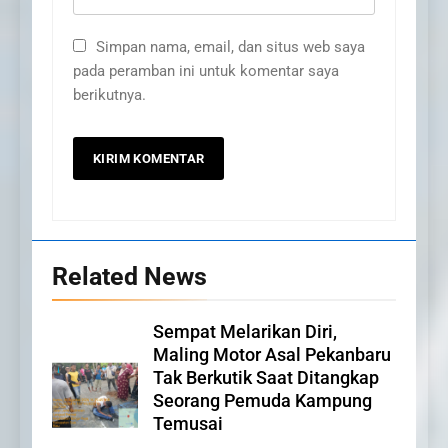
Simpan nama, email, dan situs web saya
pada peramban ini untuk komentar saya
berikutnya.
Related News
20
Sempat Melarikan Diri,
Selamat Hari Kebangkitan
Maling Motor Asal Pekanbaru
Nasional
Tak Berkutik Saat Ditangkap
IKLAN
Seorang Pemuda Kampung
Temusai
21