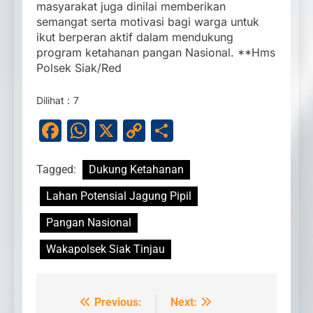
masyarakat juga dinilai memberikan
semangat serta motivasi bagi warga untuk
ikut berperan aktif dalam mendukung
program ketahanan pangan Nasional. **Hms
Polsek Siak/Red
Dilihat :
7
Facebook
WhatsApp
X
Copy
Share
Link
Tagged:
Dukung Ketahanan
Lahan Potensial Jagung Pipil
Pangan Nasional
Wakapolsek Siak Tinjau
Previous:
Next:
Navigasi