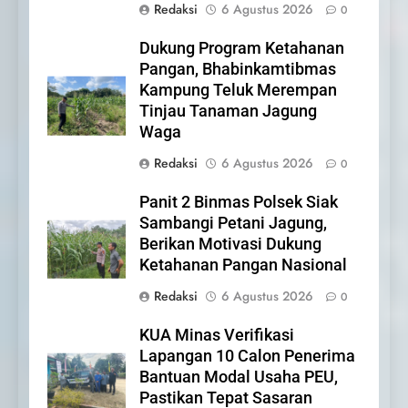
Redaksi
6 Agustus 2026
0
Iklan Pemerintah Kabupaten
Siak
Dukung Program Ketahanan
IKLAN
Pangan, Bhabinkamtibmas
Kampung Teluk Merempan
Tinjau Tanaman Jagung
22
Waga
NORMAN SILITONGA CALEG
DPRD PROVINSI DKI JAKARTA
Redaksi
6 Agustus 2026
0
IKLAN
Panit 2 Binmas Polsek Siak
Sambangi Petani Jagung,
23
Berikan Motivasi Dukung
NURGARAHA HARPAL
Ketahanan Pangan Nasional
NOVTEN, SH CALON ANGGOTA
Redaksi
6 Agustus 2026
0
DPRD PROVINSI DKI JAKARTA
IKLAN
KUA Minas Verifikasi
1
Lapangan 10 Calon Penerima
Pimpinan Beserta Anggota
Bantuan Modal Usaha PEU,
DPRD Kabupaten Siak
Pastikan Tepat Sasaran