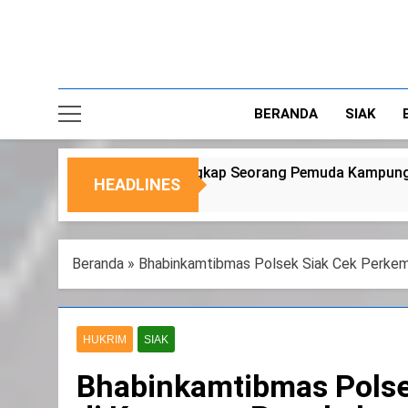
BERANDA
SIAK
ung Temusai
Dukung Program Ketahanan Pan
HEADLINES
6 Agustus 2026
Beranda
»
Bhabinkamtibmas Polsek Siak Cek Perke
HUKRIM
SIAK
Bhabinkamtibmas Pols