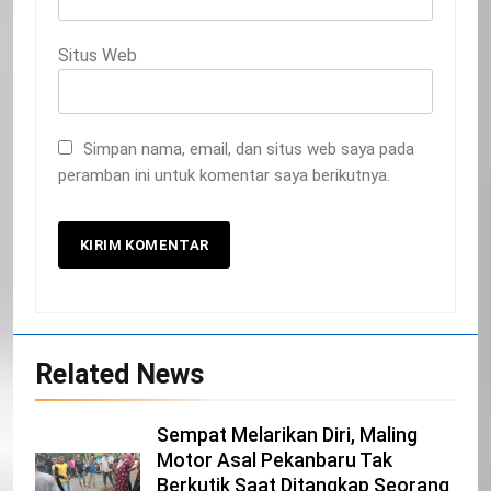
Situs Web
Simpan nama, email, dan situs web saya pada
peramban ini untuk komentar saya berikutnya.
20
Related News
Selamat Hari Kebangkitan Nasional
IKLAN
Sempat Melarikan Diri, Maling
Motor Asal Pekanbaru Tak
Berkutik Saat Ditangkap Seorang