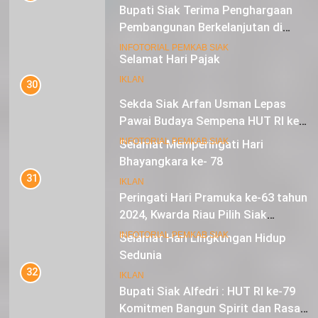
Pembangunan Berkelanjutan di
Lestari Awards 2024
16
INFOTORIAL PEMKAB SIAK
Selamat Hari Pajak
30
IKLAN
Sekda Siak Arfan Usman Lepas
Pawai Budaya Sempena HUT RI ke-
79
17
INFOTORIAL PEMKAB SIAK
Selamat Memperingati Hari
Bhayangkara ke- 78
31
Peringati Hari Pramuka ke-63 tahun
IKLAN
2024, Kwarda Riau Pilih Siak
Sebagai Tuan Rumah
18
INFOTORIAL PEMKAB SIAK
Selamat Hari Lingkungan Hidup
Sedunia
32
Bupati Siak Alfedri : HUT RI ke-79
IKLAN
Komitmen Bangun Spirit dan Rasa
Nasionalisme
19
INFOTORIAL PEMKAB SIAK