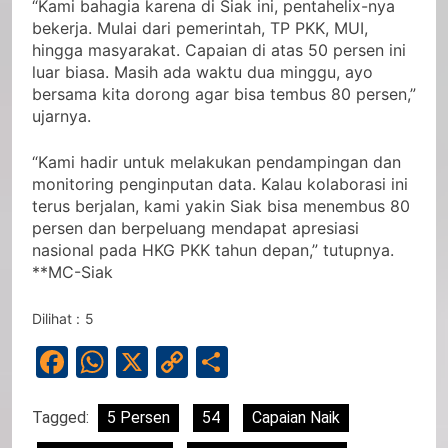
“Kami bahagia karena di Siak ini, pentahelix-nya
bekerja. Mulai dari pemerintah, TP PKK, MUI,
hingga masyarakat. Capaian di atas 50 persen ini
luar biasa. Masih ada waktu dua minggu, ayo
bersama kita dorong agar bisa tembus 80 persen,”
ujarnya.
“Kami hadir untuk melakukan pendampingan dan
monitoring penginputan data. Kalau kolaborasi ini
terus berjalan, kami yakin Siak bisa menembus 80
persen dan berpeluang mendapat apresiasi
nasional pada HKG PKK tahun depan,” tutupnya.
**MC-Siak
Dilihat :
5
Facebook
WhatsApp
X
Copy
Share
Link
Tagged:
5 Persen
54
Capaian Naik