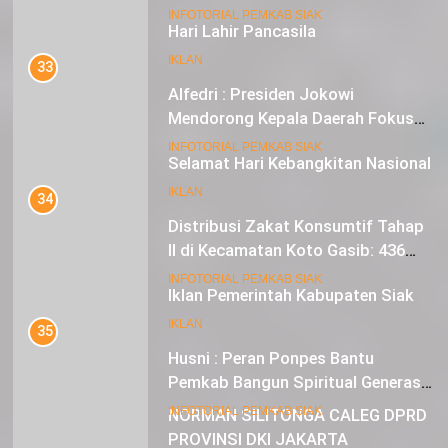
Hari Lahir Pancasila
33
IKLAN
Alfedri : Presiden Jokowi
Mendorong Kepala Daerah Fokus
pada Inflasi dan Pilkada Serentak
20
INFOTORIAL PEMKAB SIAK
Selamat Hari Kebangkitan Nasional
34
IKLAN
Distribusi Zakat Konsumtif Tahap
II di Kecamatan Koto Gasib: 436
Mustahik Terima Bantuan
21
INFOTORIAL PEMKAB SIAK
Iklan Pemerintah Kabupaten Siak
35
IKLAN
Husni : Peran Ponpes Bantu
Pemkab Bangun Spiritual Generasi
Muda
22
INFOTORIAL PEMKAB SIAK
NORMAN SILITONGA CALEG DPRD
PROVINSI DKI JAKARTA
36