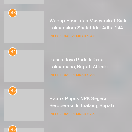
43
Wabup Husni dan Masyarakat Siak
Laksanakan Shalat Idul Adha 1445
Hijriah di Lapangan Tugu Siak
INFOTORIAL PEMKAB SIAK
44
Panen Raya Padi di Desa
Laksamana, Bupati Alfedri
Serahkan 16 Unit Mesin Pompa Air
INFOTORIAL PEMKAB SIAK
dan 1 Cultivator
45
Pabrik Pupuk NPK Segera
Beroperasi di Tualang, Bupati
Alfedri Investasi ini Tingkatkan
INFOTORIAL PEMKAB SIAK
Ekonomi Masyarakat
46
Bupati Siak Alfedri Serahkan Kartu