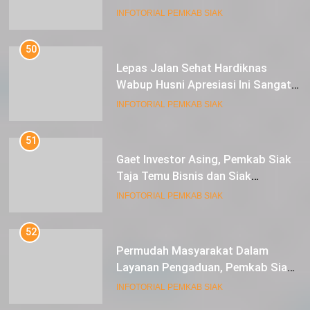
50
Lepas Jalan Sehat Hardiknas
Wabup Husni Apresiasi Ini Sangat
Luar Biasa
INFOTORIAL PEMKAB SIAK
51
Gaet Investor Asing, Pemkab Siak
Taja Temu Bisnis dan Siak
Expoversary 2024
INFOTORIAL PEMKAB SIAK
52
Permudah Masyarakat Dalam
Layanan Pengaduan, Pemkab Siak
Luncurkan Aplikasi SIP PUAN
INFOTORIAL PEMKAB SIAK
53