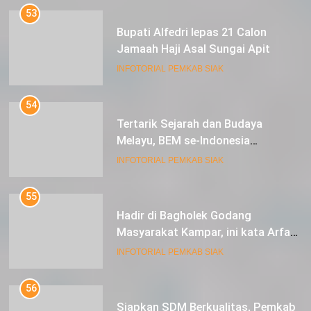
Bupati Alfedri lepas 21 Calon
Jamaah Haji Asal Sungai Apit
INFOTORIAL PEMKAB SIAK
54
Tertarik Sejarah dan Budaya
Melayu, BEM se-Indonesia
Berkunjung ke Kabupaten Siak
INFOTORIAL PEMKAB SIAK
55
Hadir di Bagholek Godang
Masyarakat Kampar, ini kata Arfan
Usman
INFOTORIAL PEMKAB SIAK
56
Siapkan SDM Berkualitas, Pemkab
Siak Lanjutkan Program BeTunas