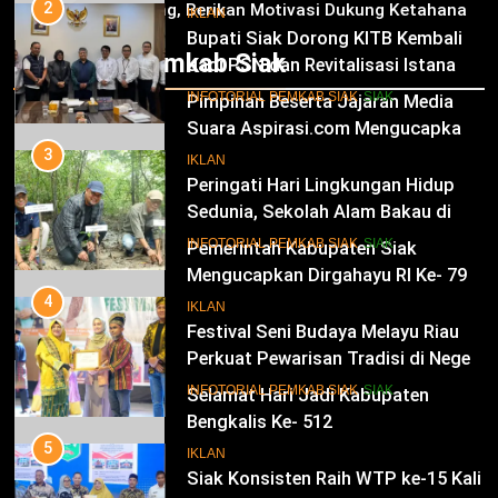
Jagung, Berikan Motivasi Dukung Ketahanan
Bupati Siak Dorong KITB Kembali
IKLAN
Pangan Nasional
Jadi PSN dan Revitalisasi Istana
Infotorial Pemkab Siak
Kesultanan Siak
12
INFOTORIAL PEMKAB SIAK
SIAK
Pimpinan Beserta Jajaran Media
Suara Aspirasi.com Mengucapkan
3
Selamat HUT RI Ke-79
Peringati Hari Lingkungan Hidup
IKLAN
Sedunia, Sekolah Alam Bakau di
Siak Cetak Generasi Penjaga
13
INFOTORIAL PEMKAB SIAK
SIAK
Pesisir
Pemerintah Kabupaten Siak
Mengucapkan Dirgahayu RI Ke- 79
4
Festival Seni Budaya Melayu Riau
IKLAN
Perkuat Pewarisan Tradisi di Negeri
Istana
14
INFOTORIAL PEMKAB SIAK
SIAK
Selamat Hari Jadi Kabupaten
Bengkalis Ke- 512
5
Siak Konsisten Raih WTP ke-15 Kali
IKLAN
Berturut, Bupati Afni Tekankan