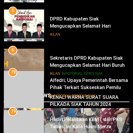
Bupati Dan Wakil Bupati Siak
Periode 2025-2030
5
DPRD Kabupaten Siak
Mengucapkan Selamat Hari
Pendidikan Nasional
IKLAN
6
Sekretaris DPRD Kabupaten Siak
Mengucapkan Selamat Hari Buruh
78
Alfedri; Upaya Pemerintah Bersama
IKLAN
INFOTORIAL DPRD SIAK
Pihak Terkait Sukseskan Pemilu
2024
7
INFOTORIAL PEMKAB SIAK
Trending News
KENALI WARNA SURAT SUARA
PILKADA SIAK TAHUN 2024
79
Hadiri Pelantikan KBMT dan PKS
IKLAN
Tabas, ini Kata Husni Merza
8
INFOTORIAL PEMKAB SIAK