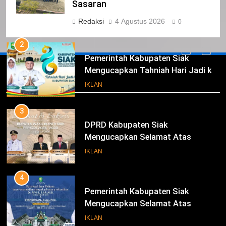
Kabupaten Siak Mengucapkan
Sasaran
Tahniah Hari Jadi Kabupaten Siak
IKLAN
Redaksi
4 Agustus 2026
0
Ke- 26
2
Pemerintah Kabupaten Siak
Mengucapkan Tahniah Hari Jadi ke-
Iklan
26 Kabupaten Siak
IKLAN
3
DPRD Kabupaten Siak
Mengucapkan Selamat Atas
Pengambilan Sumpah Jabatan
IKLAN
Bupati Dan Wakil Bupati Siak
Periode 2025-2030
4
Pemerintah Kabupaten Siak
Mengucapkan Selamat Atas
Pengambilan Sumpah Jabatan
IKLAN