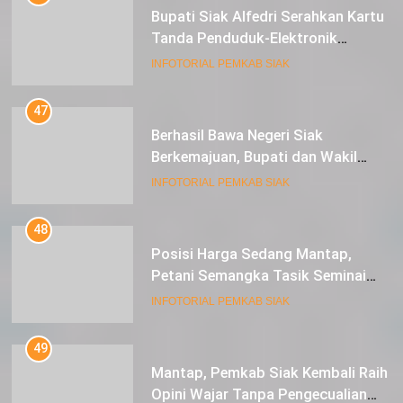
Tanda Penduduk-Elektronik
Kepada Pelajar SMK 1 Koto Gasib
INFOTORIAL PEMKAB SIAK
47
Berhasil Bawa Negeri Siak
Berkemajuan, Bupati dan Wakil
Bupati Siak Terima Gelar Adat
INFOTORIAL PEMKAB SIAK
48
Posisi Harga Sedang Mantap,
Petani Semangka Tasik Seminai
Raup Untung
INFOTORIAL PEMKAB SIAK
49
Mantap, Pemkab Siak Kembali Raih
Opini Wajar Tanpa Pengecualian
ke-13 Dari BPK RI.
INFOTORIAL PEMKAB SIAK