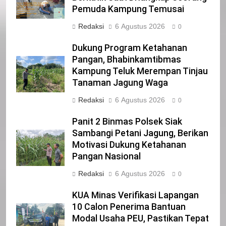
21
Pemuda Kampung Temusai
Iklan Pemerintah Kabupaten Siak
Redaksi
6 Agustus 2026
0
IKLAN
Dukung Program Ketahanan
Pangan, Bhabinkamtibmas
Kampung Teluk Merempan Tinjau
22
Tanaman Jagung Waga
NORMAN SILITONGA CALEG DPRD
PROVINSI DKI JAKARTA
Redaksi
6 Agustus 2026
0
IKLAN
Panit 2 Binmas Polsek Siak
Sambangi Petani Jagung, Berikan
23
Motivasi Dukung Ketahanan
NURGARAHA HARPAL NOVTEN, SH
Pangan Nasional
CALON ANGGOTA DPRD PROVINSI
Redaksi
6 Agustus 2026
DKI JAKARTA
0
IKLAN
KUA Minas Verifikasi Lapangan
1
10 Calon Penerima Bantuan
Pimpinan Beserta Anggota DPRD
Modal Usaha PEU, Pastikan Tepat