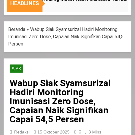
Nasional
Tepat
HEADLINES
Sasaran
Beranda
»
Wabup Siak Syamsurizal Hadiri Monitoring
Imunisasi Zero Dose, Capaian Naik Signifikan Capai 54,5
Persen
SIAK
Wabup Siak Syamsurizal
Hadiri Monitoring
Imunisasi Zero Dose,
Capaian Naik Signifikan
Capai 54,5 Persen
0
Redaksi
15 Oktober 2025
3 Mins