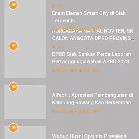
Enam Elemen Smart City di Siak
IKLAN
Terpenuhi
23
INFOTORIAL PEMKAB SIAK
NURGARAHA HARPAL NOVTEN, SH
CALON ANGGOTA DPRD PROVINSI
37
DKI JAKARTA
DPRD Siak Sahkan Perda Laporan
IKLAN
Pertanggungjawaban APBD 2023
INFOTORIAL PEMKAB SIAK
38
Alfedri : Apresiasi Pembangunan di
Kampung Rawang Kao Berkembang
Pesat
INFOTORIAL PEMKAB SIAK
39
Wabup Husni Optimis Prevalensi
Stunting Siak Menuju Satu Digit