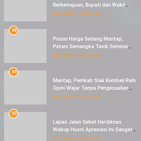
Berkemajuan, Bupati dan Wakil
Bupati Siak Terima Gelar Adat
INFOTORIAL PEMKAB SIAK
48
Posisi Harga Sedang Mantap,
Petani Semangka Tasik Seminai
Raup Untung
INFOTORIAL PEMKAB SIAK
49
Mantap, Pemkab Siak Kembali Raih
Opini Wajar Tanpa Pengecualian
ke-13 Dari BPK RI.
INFOTORIAL PEMKAB SIAK
50
Lepas Jalan Sehat Hardiknas
Wabup Husni Apresiasi Ini Sangat
Luar Biasa
INFOTORIAL PEMKAB SIAK