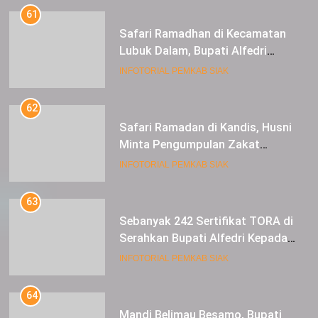
61
Safari Ramadhan di Kecamatan
Lubuk Dalam, Bupati Alfedri
Mengingatkan Masyarakat
INFOTORIAL PEMKAB SIAK
Pentingnya Berzakat
62
Safari Ramadan di Kandis, Husni
Minta Pengumpulan Zakat
Meningkat
INFOTORIAL PEMKAB SIAK
63
Sebanyak 242 Sertifikat TORA di
Serahkan Bupati Alfedri Kepada
Masyarakat Kerinci Kiri
INFOTORIAL PEMKAB SIAK
64
Mandi Belimau Besamo, Bupati