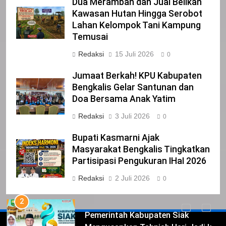
Dua Merambah dan Jual Belikan
22
Kawasan Hutan Hingga Serobot
NORMAN SILITONGA CALEG DPRD
Lahan Kelompok Tani Kampung
PROVINSI DKI JAKARTA
Temusai
IKLAN
Redaksi
15 Juli 2026
0
23
Jumaat Berkah! KPU Kabupaten
NURGARAHA HARPAL NOVTEN, SH
Bengkalis Gelar Santunan dan
CALON ANGGOTA DPRD PROVINSI
Doa Bersama Anak Yatim
DKI JAKARTA
IKLAN
Redaksi
3 Juli 2026
0
1
Bupati Kasmarni Ajak
Pimpinan Beserta Anggota DPRD
Masyarakat Bengkalis Tingkatkan
Kabupaten Siak Mengucapkan
Partisipasi Pengukuran IHaI 2026
Tahniah Hari Jadi Kabupaten Siak
IKLAN
Redaksi
2 Juli 2026
0
Ke- 26
2
Pemerintah Kabupaten Siak