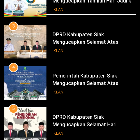
Mengucapkan Tahniah Hari Jadi ke-
Iklan
26 Kabupaten Siak
IKLAN
3
DPRD Kabupaten Siak
Mengucapkan Selamat Atas
Pengambilan Sumpah Jabatan
IKLAN
Bupati Dan Wakil Bupati Siak
Periode 2025-2030
4
Pemerintah Kabupaten Siak
Mengucapkan Selamat Atas
Pengambilan Sumpah Jabatan
IKLAN
Bupati Dan Wakil Bupati Siak
Periode 2025-2030
5
DPRD Kabupaten Siak
Mengucapkan Selamat Hari
Pendidikan Nasional
IKLAN