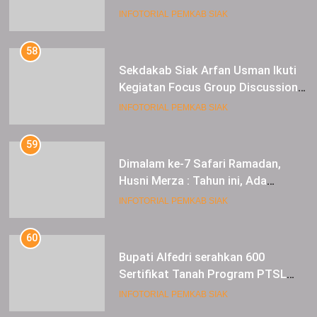
SMK Pariwisata Siak, di Lancang
INFOTORIAL PEMKAB SIAK
Kuning Carnival
58
Sekdakab Siak Arfan Usman Ikuti
Kegiatan Focus Group Discussion
Tentang Kebijakan Penganggaran
INFOTORIAL PEMKAB SIAK
dan Pengangkatan ASN
59
Dimalam ke-7 Safari Ramadan,
Husni Merza : Tahun ini, Ada
Perbaikan Jalan Lintas Siak ke
INFOTORIAL PEMKAB SIAK
Sungai Mandau
60
Bupati Alfedri serahkan 600
Sertifikat Tanah Program PTSL
kepada Masyarakat Tualang
INFOTORIAL PEMKAB SIAK