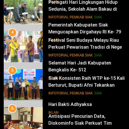
Selamat HUT RI Ke-79
Peringati Hari Lingkungan Hidup
IKLAN
Sedunia, Sekolah Alam Bakau di
Siak Cetak Generasi Penjaga
13
INFOTORIAL PEMKAB SIAK
SIAK
Pesisir
Pemerintah Kabupaten Siak
Mengucapkan Dirgahayu RI Ke- 79
4
Festival Seni Budaya Melayu Riau
IKLAN
Perkuat Pewarisan Tradisi di Negeri
Istana
14
INFOTORIAL PEMKAB SIAK
SIAK
Selamat Hari Jadi Kabupaten
Bengkalis Ke- 512
5
Siak Konsisten Raih WTP ke-15 Kali
IKLAN
Berturut, Bupati Afni Tekankan
Penguatan Tata Kelola Keuangan
15
INFOTORIAL PEMKAB SIAK
SIAK
Hari Bakti Adhyaksa
6
IKLAN
Antisipasi Pencurian Data,
Diskominfo Siak Perkuat Tim