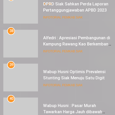
DKI JAKARTA
DPRD Siak Sahkan Perda Laporan
IKLAN
Pertanggungjawaban APBD 2023
INFOTORIAL PEMKAB SIAK
38
Alfedri : Apresiasi Pembangunan di
Kampung Rawang Kao Berkembang
Pesat
INFOTORIAL PEMKAB SIAK
39
Wabup Husni Optimis Prevalensi
Stunting Siak Menuju Satu Digit
INFOTORIAL PEMKAB SIAK
40
Wabup Husni : Pasar Murah
Tawarkan Harga Jauh dibawah