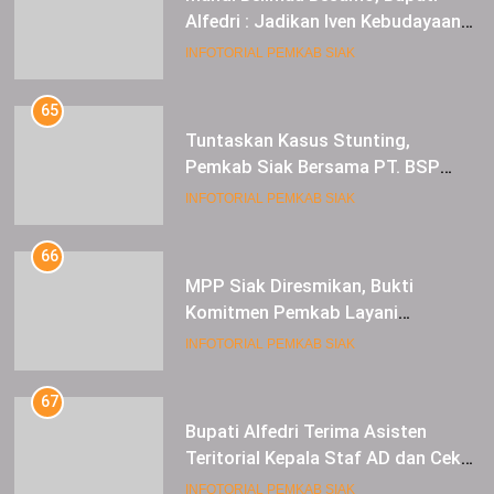
Alfedri : Jadikan Iven Kebudayaan
tahunan di Kabupaten Siak
INFOTORIAL PEMKAB SIAK
65
Tuntaskan Kasus Stunting,
Pemkab Siak Bersama PT. BSP
Siap Berkolaborasi
INFOTORIAL PEMKAB SIAK
66
MPP Siak Diresmikan, Bukti
Komitmen Pemkab Layani
Masyarakat Dengan Baik
INFOTORIAL PEMKAB SIAK
67
Bupati Alfedri Terima Asisten
Teritorial Kepala Staf AD dan Cek
Kesiapan Acara TMMD
INFOTORIAL PEMKAB SIAK