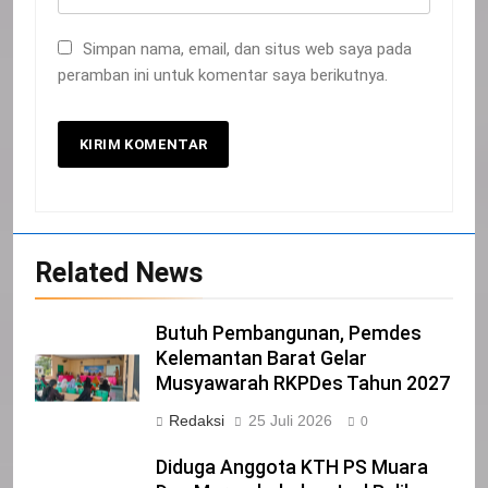
Simpan nama, email, dan situs web saya pada
peramban ini untuk komentar saya berikutnya.
20
Selamat Hari Kebangkitan Nasional
Related News
IKLAN
Butuh Pembangunan, Pemdes
21
Kelemantan Barat Gelar
Musyawarah RKPDes Tahun 2027
Iklan Pemerintah Kabupaten Siak
Redaksi
25 Juli 2026
IKLAN
0
Diduga Anggota KTH PS Muara