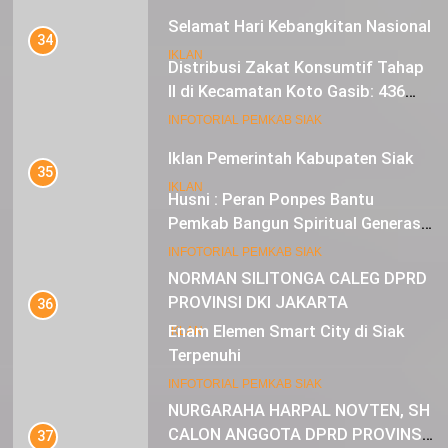
Selamat Hari Kebangkitan Nasional
34
IKLAN
Distribusi Zakat Konsumtif Tahap
II di Kecamatan Koto Gasib: 436
Mustahik Terima Bantuan
21
INFOTORIAL PEMKAB SIAK
Iklan Pemerintah Kabupaten Siak
35
IKLAN
Husni : Peran Ponpes Bantu
Pemkab Bangun Spiritual Generasi
Muda
22
INFOTORIAL PEMKAB SIAK
NORMAN SILITONGA CALEG DPRD
PROVINSI DKI JAKARTA
36
Enam Elemen Smart City di Siak
IKLAN
Terpenuhi
23
INFOTORIAL PEMKAB SIAK
NURGARAHA HARPAL NOVTEN, SH
CALON ANGGOTA DPRD PROVINSI
37