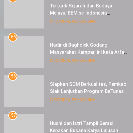
Tertarik Sejarah dan Budaya
Melayu, BEM se-Indonesia
Berkunjung ke Kabupaten Siak
INFOTORIAL PEMKAB SIAK
55
Hadir di Bagholek Godang
Masyarakat Kampar, ini kata Arfan
Usman
INFOTORIAL PEMKAB SIAK
56
Siapkan SDM Berkualitas, Pemkab
Siak Lanjutkan Program BeTunas
INFOTORIAL PEMKAB SIAK
57
Husni dan Istri Tampil Serasi
Kenakan Busana Karya Lulusan