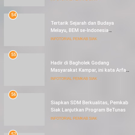
54
Tertarik Sejarah dan Budaya
Melayu, BEM se-Indonesia
Berkunjung ke Kabupaten Siak
INFOTORIAL PEMKAB SIAK
55
Hadir di Bagholek Godang
Masyarakat Kampar, ini kata Arfan
Usman
INFOTORIAL PEMKAB SIAK
56
Siapkan SDM Berkualitas, Pemkab
Siak Lanjutkan Program BeTunas
INFOTORIAL PEMKAB SIAK
57