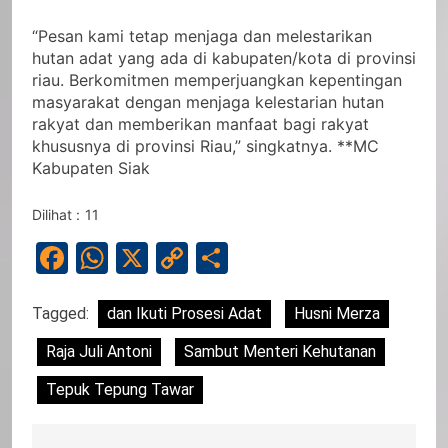
“Pesan kami tetap menjaga dan melestarikan
hutan adat yang ada di kabupaten/kota di provinsi
riau. Berkomitmen memperjuangkan kepentingan
masyarakat dengan menjaga kelestarian hutan
rakyat dan memberikan manfaat bagi rakyat
khususnya di provinsi Riau,” singkatnya. **MC
Kabupaten Siak
Dilihat :
11
Facebook
WhatsApp
X
Copy
Share
Link
Tagged:
dan Ikuti Prosesi Adat
Husni Merza
Raja Juli Antoni
Sambut Menteri Kehutanan
Tepuk Tepung Tawar