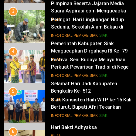
Pimpinan Beserta Jajaran Media
Suara Aspirasi.com Mengucapkan
3
Selamat HUT RI Ke-79
Peringati Hari Lingkungan Hidup
IKLAN
Sedunia, Sekolah Alam Bakau di
Siak Cetak Generasi Penjaga
13
INFOTORIAL PEMKAB SIAK
SIAK
Pesisir
Pemerintah Kabupaten Siak
Mengucapkan Dirgahayu RI Ke- 79
4
Festival Seni Budaya Melayu Riau
IKLAN
Perkuat Pewarisan Tradisi di Negeri
Istana
14
INFOTORIAL PEMKAB SIAK
SIAK
Selamat Hari Jadi Kabupaten
Bengkalis Ke- 512
5
Siak Konsisten Raih WTP ke-15 Kali
IKLAN
Berturut, Bupati Afni Tekankan
Penguatan Tata Kelola Keuangan
15
INFOTORIAL PEMKAB SIAK
SIAK
Hari Bakti Adhyaksa
6
IKLAN