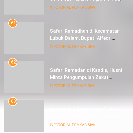
kepada Masyarakat Tualang
INFOTORIAL PEMKAB SIAK
61
Safari Ramadhan di Kecamatan
Lubuk Dalam, Bupati Alfedri
Mengingatkan Masyarakat
INFOTORIAL PEMKAB SIAK
Pentingnya Berzakat
62
Safari Ramadan di Kandis, Husni
Minta Pengumpulan Zakat
Meningkat
INFOTORIAL PEMKAB SIAK
63
Sebanyak 242 Sertifikat TORA di
Serahkan Bupati Alfedri Kepada
Masyarakat Kerinci Kiri
INFOTORIAL PEMKAB SIAK