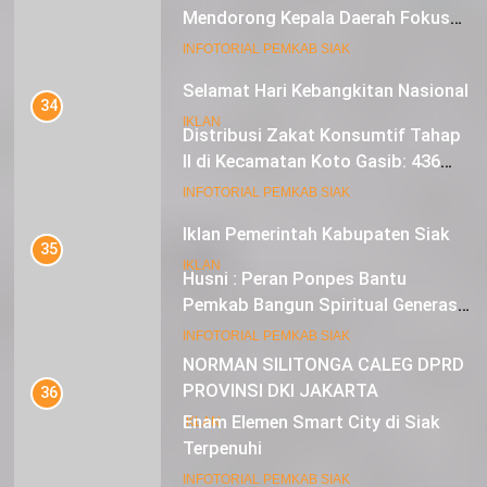
Mendorong Kepala Daerah Fokus
pada Inflasi dan Pilkada Serentak
20
INFOTORIAL PEMKAB SIAK
Selamat Hari Kebangkitan Nasional
34
IKLAN
Distribusi Zakat Konsumtif Tahap
II di Kecamatan Koto Gasib: 436
Mustahik Terima Bantuan
21
INFOTORIAL PEMKAB SIAK
Iklan Pemerintah Kabupaten Siak
35
IKLAN
Husni : Peran Ponpes Bantu
Pemkab Bangun Spiritual Generasi
Muda
22
INFOTORIAL PEMKAB SIAK
NORMAN SILITONGA CALEG DPRD
PROVINSI DKI JAKARTA
36
Enam Elemen Smart City di Siak
IKLAN
Terpenuhi
23
INFOTORIAL PEMKAB SIAK