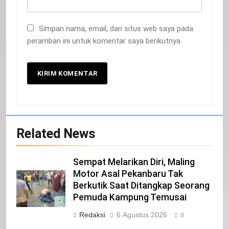
Simpan nama, email, dan situs web saya pada
peramban ini untuk komentar saya berikutnya.
20
Related News
Selamat Hari Kebangkitan Nasional
IKLAN
Sempat Melarikan Diri, Maling
Motor Asal Pekanbaru Tak
Berkutik Saat Ditangkap Seorang
21
Pemuda Kampung Temusai
Iklan Pemerintah Kabupaten Siak
Redaksi
6 Agustus 2026
0
IKLAN