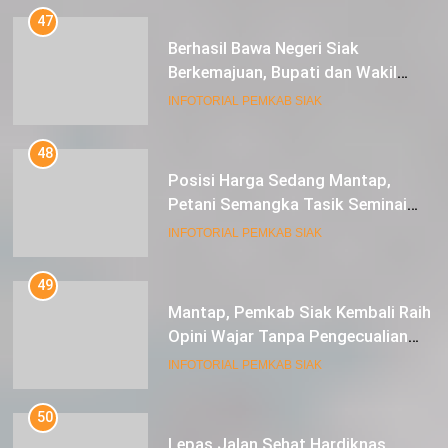
47
Berhasil Bawa Negeri Siak
Berkemajuan, Bupati dan Wakil
Bupati Siak Terima Gelar Adat
INFOTORIAL PEMKAB SIAK
48
Posisi Harga Sedang Mantap,
Petani Semangka Tasik Seminai
Raup Untung
INFOTORIAL PEMKAB SIAK
49
Mantap, Pemkab Siak Kembali Raih
Opini Wajar Tanpa Pengecualian
ke-13 Dari BPK RI.
INFOTORIAL PEMKAB SIAK
50
Lepas Jalan Sehat Hardiknas