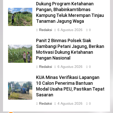
Dukung Program Ketahanan
Pangan, Bhabinkamtibmas
Kampung Teluk Merempan Tinjau
22
Tanaman Jagung Waga
NORMAN SILITONGA CALEG DPRD
PROVINSI DKI JAKARTA
Redaksi
6 Agustus 2026
0
IKLAN
Panit 2 Binmas Polsek Siak
Sambangi Petani Jagung, Berikan
23
Motivasi Dukung Ketahanan
NURGARAHA HARPAL NOVTEN, SH
Pangan Nasional
CALON ANGGOTA DPRD PROVINSI
Redaksi
6 Agustus 2026
DKI JAKARTA
0
IKLAN
KUA Minas Verifikasi Lapangan
1
10 Calon Penerima Bantuan
Pimpinan Beserta Anggota DPRD
Modal Usaha PEU, Pastikan Tepat
Kabupaten Siak Mengucapkan
Sasaran
Tahniah Hari Jadi Kabupaten Siak
IKLAN
Redaksi
4 Agustus 2026
0
Ke- 26