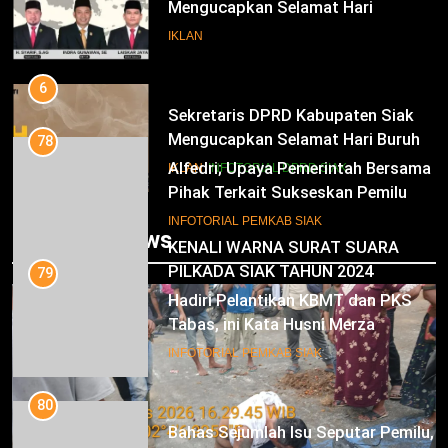
Mengucapkan Selamat Hari
Pendidikan Nasional
IKLAN
6
Sekretaris DPRD Kabupaten Siak
Mengucapkan Selamat Hari Buruh
78
Alfedri; Upaya Pemerintah Bersama
IKLAN
INFOTORIAL DPRD SIAK
Pihak Terkait Sukseskan Pemilu
2024
7
INFOTORIAL PEMKAB SIAK
Trending News
KENALI WARNA SURAT SUARA
PILKADA SIAK TAHUN 2024
79
Hadiri Pelantikan KBMT dan PKS
IKLAN
Tabas, ini Kata Husni Merza
8
INFOTORIAL PEMKAB SIAK
Mari Sukseskan Pilkada Serentak
Tahun 2024
80
Bahas Sejumlah Isu Seputar Pemilu,
IKLAN