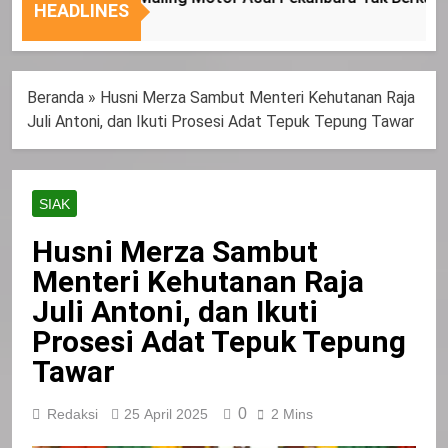
Nasional
Tepat
HEADLINES
Sasaran
Beranda
»
Husni Merza Sambut Menteri Kehutanan Raja
Juli Antoni, dan Ikuti Prosesi Adat Tepuk Tepung Tawar
SIAK
Husni Merza Sambut
Menteri Kehutanan Raja
Juli Antoni, dan Ikuti
Prosesi Adat Tepuk Tepung
Tawar
0
Redaksi
25 April 2025
2 Mins