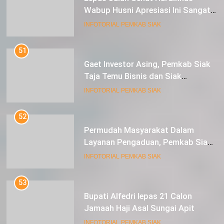
Wabup Husni Apresiasi Ini Sangat
Luar Biasa
INFOTORIAL PEMKAB SIAK
51
Gaet Investor Asing, Pemkab Siak
Taja Temu Bisnis dan Siak
Expoversary 2024
INFOTORIAL PEMKAB SIAK
52
Permudah Masyarakat Dalam
Layanan Pengaduan, Pemkab Siak
Luncurkan Aplikasi SIP PUAN
INFOTORIAL PEMKAB SIAK
53
Bupati Alfedri lepas 21 Calon
Jamaah Haji Asal Sungai Apit
INFOTORIAL PEMKAB SIAK