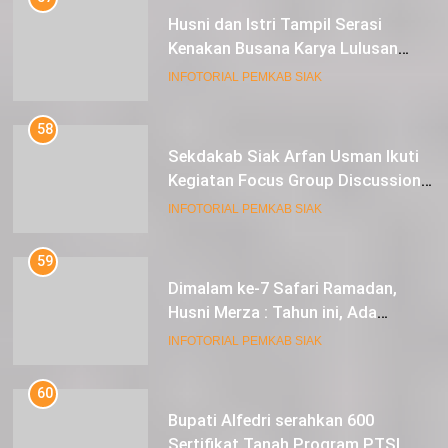
Husni dan Istri Tampil Serasi
Kenakan Busana Karya Lulusan
SMK Pariwisata Siak, di Lancang
INFOTORIAL PEMKAB SIAK
Kuning Carnival
58
Sekdakab Siak Arfan Usman Ikuti
Kegiatan Focus Group Discussion
Tentang Kebijakan Penganggaran
INFOTORIAL PEMKAB SIAK
dan Pengangkatan ASN
59
Dimalam ke-7 Safari Ramadan,
Husni Merza : Tahun ini, Ada
Perbaikan Jalan Lintas Siak ke
INFOTORIAL PEMKAB SIAK
Sungai Mandau
60
Bupati Alfedri serahkan 600
Sertifikat Tanah Program PTSL