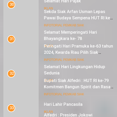
Selamat Hari Pajak
30
IKLAN
Sekda Siak Arfan Usman Lepas
Pawai Budaya Sempena HUT RI ke-
79
17
INFOTORIAL PEMKAB SIAK
Selamat Memperingati Hari
Bhayangkara ke- 78
31
Peringati Hari Pramuka ke-63 tahun
IKLAN
2024, Kwarda Riau Pilih Siak
Sebagai Tuan Rumah
18
INFOTORIAL PEMKAB SIAK
Selamat Hari Lingkungan Hidup
Sedunia
32
Bupati Siak Alfedri : HUT RI ke-79
IKLAN
Komitmen Bangun Spirit dan Rasa
Nasionalisme
19
INFOTORIAL PEMKAB SIAK
Hari Lahir Pancasila
33
IKLAN
Alfedri : Presiden Jokowi