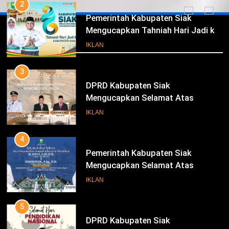
2
Pemerintah Kabupaten Siak
Mengucapkan Tahniah Hari Jadi ke-
Iklan
26 Kabupaten Siak
IKLAN
3
DPRD Kabupaten Siak
Mengucapkan Selamat Atas
Pengambilan Sumpah Jabatan
IKLAN
Bupati Dan Wakil Bupati Siak
Periode 2025-2030
4
Pemerintah Kabupaten Siak
Mengucapkan Selamat Atas
Pengambilan Sumpah Jabatan
IKLAN
Bupati Dan Wakil Bupati Siak
Periode 2025-2030
5
DPRD Kabupaten Siak