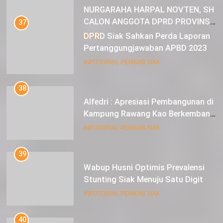
NURGARAHA HARPAL NOVTEN, SH
CALON ANGGOTA DPRD PROVINSI
37
DKI JAKARTA
DPRD Siak Sahkan Perda Laporan
IKLAN
Pertanggungjawaban APBD 2023
INFOTORIAL PEMKAB SIAK
38
Alfedri : Apresiasi Pembangunan di
Kampung Rawang Kao Berkembang
Pesat
INFOTORIAL PEMKAB SIAK
39
Wabup Husni Optimis Prevalensi
Stunting Siak Menuju Satu Digit
INFOTORIAL PEMKAB SIAK
40