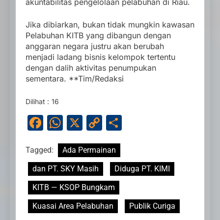
akuntabilitas pengelolaan pelabuhan di Riau.
Jika dibiarkan, bukan tidak mungkin kawasan
Pelabuhan KITB yang dibangun dengan
anggaran negara justru akan berubah
menjadi ladang bisnis kelompok tertentu
dengan dalih aktivitas penumpukan
sementara. **Tim/Redaksi
Dilihat :
16
Facebook
WhatsApp
X
Copy
Share
Link
Tagged:
Ada Permainan
dan PT. SKY Masih
Diduga PT. KIMI
KITB — KSOP Bungkam
Kuasai Area Pelabuhan
Publik Curiga