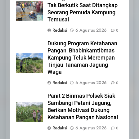
Tak Berkutik Saat Ditangkap
IKLAN
Seorang Pemuda Kampung
Temusai
21
Redaksi
6 Agustus 2026
0
Iklan Pemerintah Kabupaten
Siak
Dukung Program Ketahanan
IKLAN
Pangan, Bhabinkamtibmas
Kampung Teluk Merempan
Tinjau Tanaman Jagung
22
Waga
NORMAN SILITONGA CALEG
DPRD PROVINSI DKI JAKARTA
Redaksi
6 Agustus 2026
0
IKLAN
Panit 2 Binmas Polsek Siak
Sambangi Petani Jagung,
23
Berikan Motivasi Dukung
NURGARAHA HARPAL
Ketahanan Pangan Nasional
NOVTEN, SH CALON ANGGOTA
Redaksi
6 Agustus 2026
0
DPRD PROVINSI DKI JAKARTA
IKLAN