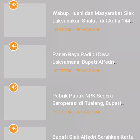
43
Wabup Husni dan Masyarakat Siak
Laksanakan Shalat Idul Adha 1445
Hijriah di Lapangan Tugu Siak
INFOTORIAL PEMKAB SIAK
44
Panen Raya Padi di Desa
Laksamana, Bupati Alfedri
Serahkan 16 Unit Mesin Pompa Air
INFOTORIAL PEMKAB SIAK
dan 1 Cultivator
45
Pabrik Pupuk NPK Segera
Beroperasi di Tualang, Bupati
Alfedri Investasi ini Tingkatkan
INFOTORIAL PEMKAB SIAK
Ekonomi Masyarakat
46
Bupati Siak Alfedri Serahkan Kartu