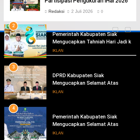
Kabupaten Siak Mengucapkan
Partisipasi Pengukuran IHaI 2026
Tahniah Hari Jadi Kabupaten Siak
IKLAN
Redaksi
2 Juli 2026
0
Ke- 26
2
Pemerintah Kabupaten Siak
Mengucapkan Tahniah Hari Jadi ke-
Iklan
26 Kabupaten Siak
IKLAN
3
DPRD Kabupaten Siak
Mengucapkan Selamat Atas
Pengambilan Sumpah Jabatan
IKLAN
Bupati Dan Wakil Bupati Siak
Periode 2025-2030
4
Pemerintah Kabupaten Siak
Mengucapkan Selamat Atas
Pengambilan Sumpah Jabatan
IKLAN
Bupati Dan Wakil Bupati Siak