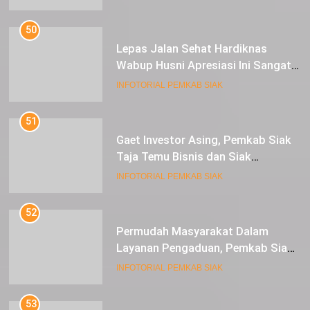
50
Lepas Jalan Sehat Hardiknas
Wabup Husni Apresiasi Ini Sangat
Luar Biasa
INFOTORIAL PEMKAB SIAK
51
Gaet Investor Asing, Pemkab Siak
Taja Temu Bisnis dan Siak
Expoversary 2024
INFOTORIAL PEMKAB SIAK
52
Permudah Masyarakat Dalam
Layanan Pengaduan, Pemkab Siak
Luncurkan Aplikasi SIP PUAN
INFOTORIAL PEMKAB SIAK
53