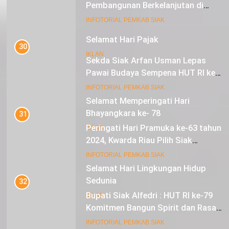
Pembangunan Berkelanjutan di
Lestari Awards 2024
16
INFOTORIAL PEMKAB SIAK
Selamat Hari Pajak
30
IKLAN
Sekda Siak Arfan Usman Lepas
Pawai Budaya Sempena HUT RI ke-
79
17
INFOTORIAL PEMKAB SIAK
Selamat Memperingati Hari
Bhayangkara ke- 78
31
Peringati Hari Pramuka ke-63 tahun
IKLAN
2024, Kwarda Riau Pilih Siak
Sebagai Tuan Rumah
18
INFOTORIAL PEMKAB SIAK
Selamat Hari Lingkungan Hidup
Sedunia
32
Bupati Siak Alfedri : HUT RI ke-79
IKLAN
Komitmen Bangun Spirit dan Rasa
Nasionalisme
19
INFOTORIAL PEMKAB SIAK