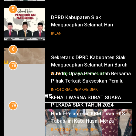
Periode 2025-2030
5
DPRD Kabupaten Siak
Mengucapkan Selamat Hari
Pendidikan Nasional
IKLAN
6
Sekretaris DPRD Kabupaten Siak
Mengucapkan Selamat Hari Buruh
78
Alfedri; Upaya Pemerintah Bersama
IKLAN
INFOTORIAL DPRD SIAK
Pihak Terkait Sukseskan Pemilu
2024
7
INFOTORIAL PEMKAB SIAK
Trending News
KENALI WARNA SURAT SUARA
PILKADA SIAK TAHUN 2024
79
Hadiri Pelantikan KBMT dan PKS
IKLAN
Tabas, ini Kata Husni Merza
8
INFOTORIAL PEMKAB SIAK