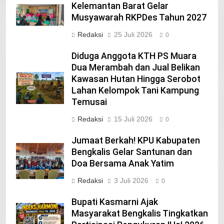
21
Kelemantan Barat Gelar
Musyawarah RKPDes Tahun 2027
Iklan Pemerintah Kabupaten Siak
Redaksi
25 Juli 2026
IKLAN
0
Diduga Anggota KTH PS Muara
Dua Merambah dan Jual Belikan
22
Kawasan Hutan Hingga Serobot
NORMAN SILITONGA CALEG DPRD
Lahan Kelompok Tani Kampung
PROVINSI DKI JAKARTA
Temusai
IKLAN
Redaksi
15 Juli 2026
0
23
Jumaat Berkah! KPU Kabupaten
NURGARAHA HARPAL NOVTEN, SH
Bengkalis Gelar Santunan dan
CALON ANGGOTA DPRD PROVINSI
Doa Bersama Anak Yatim
DKI JAKARTA
IKLAN
Redaksi
3 Juli 2026
0
1
Bupati Kasmarni Ajak
Pimpinan Beserta Anggota DPRD
Masyarakat Bengkalis Tingkatkan