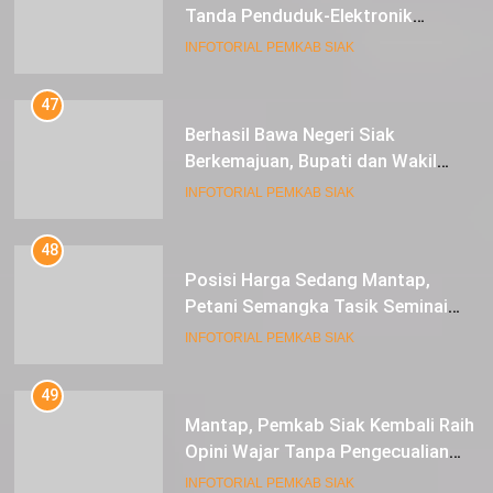
Tanda Penduduk-Elektronik
Kepada Pelajar SMK 1 Koto Gasib
INFOTORIAL PEMKAB SIAK
47
Berhasil Bawa Negeri Siak
Berkemajuan, Bupati dan Wakil
Bupati Siak Terima Gelar Adat
INFOTORIAL PEMKAB SIAK
48
Posisi Harga Sedang Mantap,
Petani Semangka Tasik Seminai
Raup Untung
INFOTORIAL PEMKAB SIAK
49
Mantap, Pemkab Siak Kembali Raih
Opini Wajar Tanpa Pengecualian
ke-13 Dari BPK RI.
INFOTORIAL PEMKAB SIAK