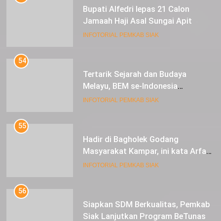
Bupati Alfedri lepas 21 Calon
Jamaah Haji Asal Sungai Apit
INFOTORIAL PEMKAB SIAK
54
Tertarik Sejarah dan Budaya
Melayu, BEM se-Indonesia
Berkunjung ke Kabupaten Siak
INFOTORIAL PEMKAB SIAK
55
Hadir di Bagholek Godang
Masyarakat Kampar, ini kata Arfan
Usman
INFOTORIAL PEMKAB SIAK
56
Siapkan SDM Berkualitas, Pemkab
Siak Lanjutkan Program BeTunas