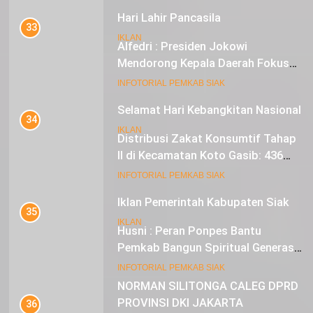
Hari Lahir Pancasila
33
IKLAN
Alfedri : Presiden Jokowi
Mendorong Kepala Daerah Fokus
pada Inflasi dan Pilkada Serentak
20
INFOTORIAL PEMKAB SIAK
Selamat Hari Kebangkitan Nasional
34
IKLAN
Distribusi Zakat Konsumtif Tahap
II di Kecamatan Koto Gasib: 436
Mustahik Terima Bantuan
21
INFOTORIAL PEMKAB SIAK
Iklan Pemerintah Kabupaten Siak
35
IKLAN
Husni : Peran Ponpes Bantu
Pemkab Bangun Spiritual Generasi
Muda
22
INFOTORIAL PEMKAB SIAK
NORMAN SILITONGA CALEG DPRD
PROVINSI DKI JAKARTA
36