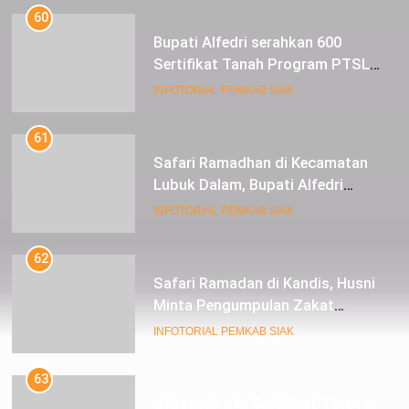
60
Bupati Alfedri serahkan 600
Sertifikat Tanah Program PTSL
kepada Masyarakat Tualang
INFOTORIAL PEMKAB SIAK
61
Safari Ramadhan di Kecamatan
Lubuk Dalam, Bupati Alfedri
Mengingatkan Masyarakat
INFOTORIAL PEMKAB SIAK
Pentingnya Berzakat
62
Safari Ramadan di Kandis, Husni
Minta Pengumpulan Zakat
Meningkat
INFOTORIAL PEMKAB SIAK
63
Sebanyak 242 Sertifikat TORA di