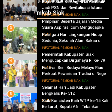
Jagung, Berikan Motivasi Dukung Ketahanan
Bupati Siak Dorong KITB Kembali
IKLAN
Pangan Nasional
Jadi PSN dan Revitalisasi Istana
Infotorial Pemkab Siak
Kesultanan Siak
12
INFOTORIAL PEMKAB SIAK
SIAK
Pimpinan Beserta Jajaran Media
Suara Aspirasi.com Mengucapkan
3
Selamat HUT RI Ke-79
Peringati Hari Lingkungan Hidup
IKLAN
Sedunia, Sekolah Alam Bakau di
Siak Cetak Generasi Penjaga
13
INFOTORIAL PEMKAB SIAK
SIAK
Pesisir
Pemerintah Kabupaten Siak
Mengucapkan Dirgahayu RI Ke- 79
4
Festival Seni Budaya Melayu Riau
IKLAN
Perkuat Pewarisan Tradisi di Negeri
Istana
14
INFOTORIAL PEMKAB SIAK
SIAK
Selamat Hari Jadi Kabupaten
Bengkalis Ke- 512
5
Siak Konsisten Raih WTP ke-15 Kali
IKLAN
Berturut, Bupati Afni Tekankan