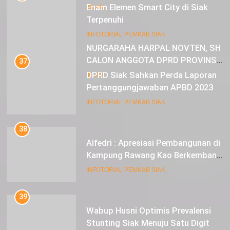
Enam Elemen Smart City di Siak
IKLAN
Terpenuhi
23
INFOTORIAL PEMKAB SIAK
NURGARAHA HARPAL NOVTEN, SH
CALON ANGGOTA DPRD PROVINSI
37
DKI JAKARTA
DPRD Siak Sahkan Perda Laporan
IKLAN
Pertanggungjawaban APBD 2023
INFOTORIAL PEMKAB SIAK
38
Alfedri : Apresiasi Pembangunan di
Kampung Rawang Kao Berkembang
Pesat
INFOTORIAL PEMKAB SIAK
39
Wabup Husni Optimis Prevalensi
Stunting Siak Menuju Satu Digit