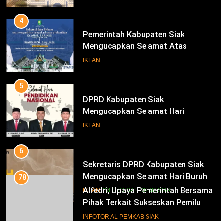
Bupati Dan Wakil Bupati Siak
Periode 2025-2030
4
Pemerintah Kabupaten Siak
Mengucapkan Selamat Atas
Pengambilan Sumpah Jabatan
IKLAN
Bupati Dan Wakil Bupati Siak
Periode 2025-2030
5
DPRD Kabupaten Siak
Mengucapkan Selamat Hari
Pendidikan Nasional
IKLAN
6
Sekretaris DPRD Kabupaten Siak
Mengucapkan Selamat Hari Buruh
78
Alfedri; Upaya Pemerintah Bersama
IKLAN
INFOTORIAL DPRD SIAK
Pihak Terkait Sukseskan Pemilu
2024
7
INFOTORIAL PEMKAB SIAK