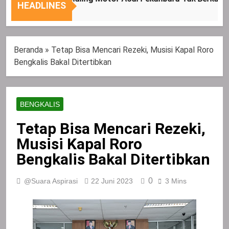
Nasional
Tepat
HEADLINES
Sasaran
Beranda
»
Tetap Bisa Mencari Rezeki, Musisi Kapal Roro
Bengkalis Bakal Ditertibkan
BENGKALIS
Tetap Bisa Mencari Rezeki,
Musisi Kapal Roro
Bengkalis Bakal Ditertibkan
0
@Suara Aspirasi
22 Juni 2023
3 Mins