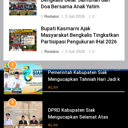
Bengkalis Gelar Santunan dan
CALON ANGGOTA DPRD PROVINSI
Doa Bersama Anak Yatim
DKI JAKARTA
IKLAN
Redaksi
3 Juli 2026
0
1
Bupati Kasmarni Ajak
Pimpinan Beserta Anggota DPRD
Masyarakat Bengkalis Tingkatkan
Kabupaten Siak Mengucapkan
Partisipasi Pengukuran IHaI 2026
Tahniah Hari Jadi Kabupaten Siak
IKLAN
Redaksi
2 Juli 2026
0
Ke- 26
2
Pemerintah Kabupaten Siak
Mengucapkan Tahniah Hari Jadi ke-
Iklan
26 Kabupaten Siak
IKLAN
3
DPRD Kabupaten Siak
Mengucapkan Selamat Atas
Pengambilan Sumpah Jabatan
IKLAN