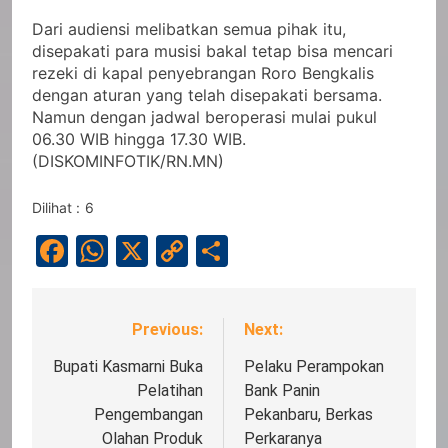
Dari audiensi melibatkan semua pihak itu,
disepakati para musisi bakal tetap bisa mencari
rezeki di kapal penyebrangan Roro Bengkalis
dengan aturan yang telah disepakati bersama.
Namun dengan jadwal beroperasi mulai pukul
06.30 WIB hingga 17.30 WIB.
(DISKOMINFOTIK/RN.MN)
Dilihat :
6
Facebook
WhatsApp
X
Copy
Share
Link
Previous:
Next:
Navigasi
pos
Bupati Kasmarni Buka
Pelaku Perampokan
Pelatihan
Bank Panin
Pengembangan
Pekanbaru, Berkas
Olahan Produk
Perkaranya