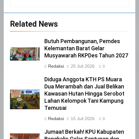
20
Selamat Hari Kebangkitan Nasional
Related News
IKLAN
Butuh Pembangunan, Pemdes
21
Kelemantan Barat Gelar
Musyawarah RKPDes Tahun 2027
Iklan Pemerintah Kabupaten Siak
Redaksi
25 Juli 2026
IKLAN
0
Diduga Anggota KTH PS Muara
Dua Merambah dan Jual Belikan
22
Kawasan Hutan Hingga Serobot
NORMAN SILITONGA CALEG DPRD
Lahan Kelompok Tani Kampung
PROVINSI DKI JAKARTA
Temusai
IKLAN
Redaksi
15 Juli 2026
0
23
Jumaat Berkah! KPU Kabupaten
NURGARAHA HARPAL NOVTEN, SH