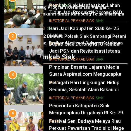
Kabupaten Siak Ke-25 Tahun
Pemkab Siak Manfaatkan Lahan
02
IKLAN
SIAK
Dukung Program Ketahanan Pangan,
Tidur Jadi Produktif Dorong PAD
Bhabinkamtibmas Kampung Teluk Merempan
dan Kesejahteraan Warga
11
Tinjau Tanaman Jagung Waga
INFOTORIAL PEMKAB SIAK
SIAK
Hari Jadi Kabupaten Siak ke- 25
HUKRIM
SIAK
03
Tahun
2
Panit 2 Binmas Polsek Siak Sambangi Petani
Jagung, Berikan Motivasi Dukung Ketahanan
Bupati Siak Dorong KITB Kembali
IKLAN
Pangan Nasional
Jadi PSN dan Revitalisasi Istana
Infotorial Pemkab Siak
Kesultanan Siak
12
INFOTORIAL PEMKAB SIAK
SIAK
Pimpinan Beserta Jajaran Media
Suara Aspirasi.com Mengucapkan
3
Selamat HUT RI Ke-79
Peringati Hari Lingkungan Hidup
IKLAN
Sedunia, Sekolah Alam Bakau di
Siak Cetak Generasi Penjaga
13
INFOTORIAL PEMKAB SIAK
SIAK
Pesisir
Pemerintah Kabupaten Siak
Mengucapkan Dirgahayu RI Ke- 79
4
Festival Seni Budaya Melayu Riau
IKLAN
Perkuat Pewarisan Tradisi di Negeri