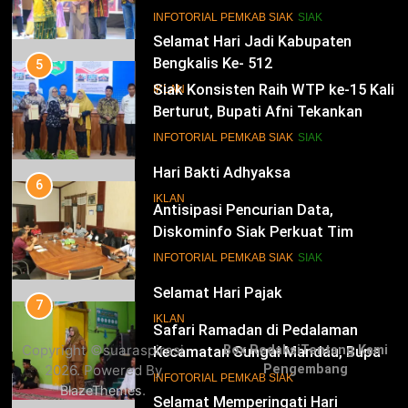
Istana
14
INFOTORIAL PEMKAB SIAK
SIAK
Selamat Hari Jadi Kabupaten
Bengkalis Ke- 512
5
Siak Konsisten Raih WTP ke-15 Kali
IKLAN
Berturut, Bupati Afni Tekankan
Penguatan Tata Kelola Keuangan
15
INFOTORIAL PEMKAB SIAK
SIAK
Hari Bakti Adhyaksa
6
IKLAN
Antisipasi Pencurian Data,
Diskominfo Siak Perkuat Tim
Tanggap Insiden Siber Mendukung
16
INFOTORIAL PEMKAB SIAK
SIAK
SPBE
Selamat Hari Pajak
7
IKLAN
Safari Ramadan di Pedalaman
Copyright ©suaraspirasi
Box Redaksi
Tentang Kami
Kecamatan Sungai Mandau, Bupati
2026. Powered By
Pengembang
Siak Jemput Aspirasi Warga
17
INFOTORIAL PEMKAB SIAK
.
BlazeThemes
Selamat Memperingati Hari