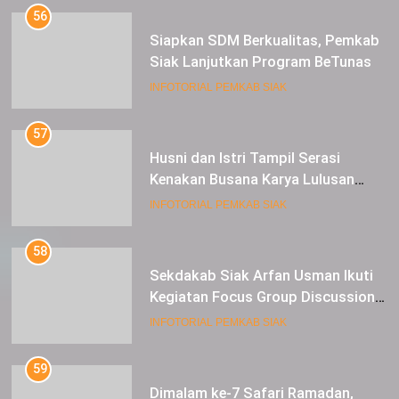
56
Siapkan SDM Berkualitas, Pemkab
Siak Lanjutkan Program BeTunas
INFOTORIAL PEMKAB SIAK
57
Husni dan Istri Tampil Serasi
Kenakan Busana Karya Lulusan
SMK Pariwisata Siak, di Lancang
INFOTORIAL PEMKAB SIAK
Kuning Carnival
58
Sekdakab Siak Arfan Usman Ikuti
Kegiatan Focus Group Discussion
Tentang Kebijakan Penganggaran
INFOTORIAL PEMKAB SIAK
dan Pengangkatan ASN
59
Dimalam ke-7 Safari Ramadan,