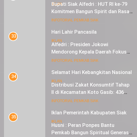
Bupati Siak Alfedri : HUT RI ke-79
IKLAN
Komitmen Bangun Spirit dan Rasa
Nasionalisme
19
INFOTORIAL PEMKAB SIAK
Hari Lahir Pancasila
33
IKLAN
Alfedri : Presiden Jokowi
Mendorong Kepala Daerah Fokus
pada Inflasi dan Pilkada Serentak
20
INFOTORIAL PEMKAB SIAK
Selamat Hari Kebangkitan Nasional
34
IKLAN
Distribusi Zakat Konsumtif Tahap
II di Kecamatan Koto Gasib: 436
Mustahik Terima Bantuan
21
INFOTORIAL PEMKAB SIAK
Iklan Pemerintah Kabupaten Siak
35
IKLAN
Husni : Peran Ponpes Bantu
Pemkab Bangun Spiritual Generasi