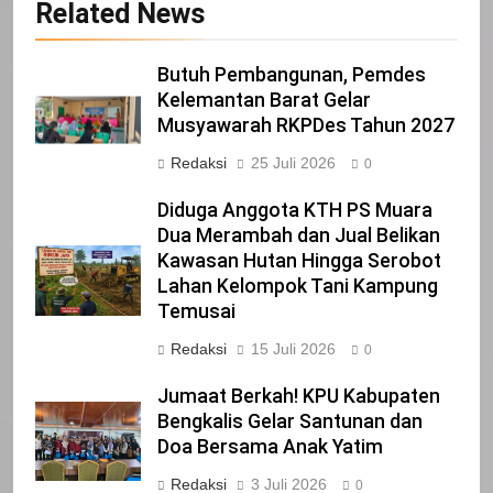
Related News
IKLAN
Butuh Pembangunan, Pemdes
21
Kelemantan Barat Gelar
Musyawarah RKPDes Tahun 2027
Iklan Pemerintah Kabupaten Siak
Redaksi
25 Juli 2026
IKLAN
0
Diduga Anggota KTH PS Muara
Dua Merambah dan Jual Belikan
22
Kawasan Hutan Hingga Serobot
NORMAN SILITONGA CALEG DPRD
Lahan Kelompok Tani Kampung
PROVINSI DKI JAKARTA
Temusai
IKLAN
Redaksi
15 Juli 2026
0
23
Jumaat Berkah! KPU Kabupaten
NURGARAHA HARPAL NOVTEN, SH
Bengkalis Gelar Santunan dan
CALON ANGGOTA DPRD PROVINSI
Doa Bersama Anak Yatim
DKI JAKARTA
IKLAN
Redaksi
3 Juli 2026
0