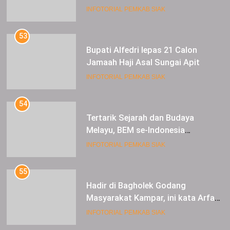
Luncurkan Aplikasi SIP PUAN
INFOTORIAL PEMKAB SIAK
53
Bupati Alfedri lepas 21 Calon
Jamaah Haji Asal Sungai Apit
INFOTORIAL PEMKAB SIAK
54
Tertarik Sejarah dan Budaya
Melayu, BEM se-Indonesia
Berkunjung ke Kabupaten Siak
INFOTORIAL PEMKAB SIAK
55
Hadir di Bagholek Godang
Masyarakat Kampar, ini kata Arfan
Usman
INFOTORIAL PEMKAB SIAK