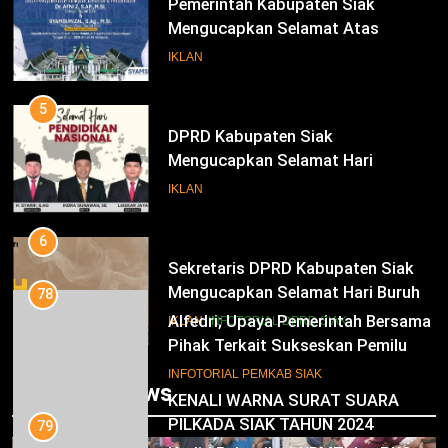
Pemerintah Kabupaten Siak
Mengucapkan Selamat Atas
Pengambilan Sumpah Jabatan
IKLAN
Bupati Dan Wakil Bupati Siak
Periode 2025-2030
5
DPRD Kabupaten Siak
Mengucapkan Selamat Hari
Pendidikan Nasional
IKLAN
6
Sekretaris DPRD Kabupaten Siak
Mengucapkan Selamat Hari Buruh
78
Alfedri; Upaya Pemerintah Bersama
IKLAN
INFOTORIAL DPRD SIAK
Pihak Terkait Sukseskan Pemilu
2024
7
INFOTORIAL PEMKAB SIAK
Trending News
KENALI WARNA SURAT SUARA
PILKADA SIAK TAHUN 2024
79