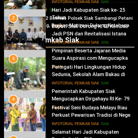
dan Kesejahteraan Warga
11
Tinjau Tanaman Jagung Waga
INFOTORIAL PEMKAB SIAK
SIAK
Hari Jadi Kabupaten Siak ke- 25
HUKRIM
SIAK
03
Tahun
2
Panit 2 Binmas Polsek Siak Sambangi Petani
Jagung, Berikan Motivasi Dukung Ketahanan
Bupati Siak Dorong KITB Kembali
IKLAN
Pangan Nasional
Jadi PSN dan Revitalisasi Istana
Infotorial Pemkab Siak
Kesultanan Siak
12
INFOTORIAL PEMKAB SIAK
SIAK
Pimpinan Beserta Jajaran Media
Suara Aspirasi.com Mengucapkan
3
Selamat HUT RI Ke-79
Peringati Hari Lingkungan Hidup
IKLAN
Sedunia, Sekolah Alam Bakau di
Siak Cetak Generasi Penjaga
13
INFOTORIAL PEMKAB SIAK
SIAK
Pesisir
Pemerintah Kabupaten Siak
Mengucapkan Dirgahayu RI Ke- 79
4
Festival Seni Budaya Melayu Riau
IKLAN
Perkuat Pewarisan Tradisi di Negeri
Istana
14
INFOTORIAL PEMKAB SIAK
SIAK
Selamat Hari Jadi Kabupaten