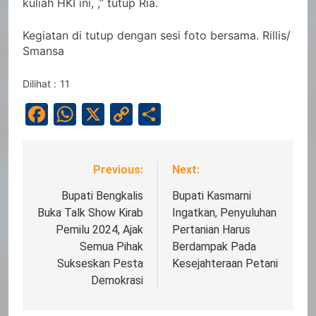
kuliah HKI ini, ,” tutup Ria.
Kegiatan di tutup dengan sesi foto bersama. Rillis/
Smansa
Dilihat :
11
Facebook
WhatsApp
X
Copy
Share
Link
Previous:
Next:
Navigasi
pos
Bupati Bengkalis
Bupati Kasmarni
Buka Talk Show Kirab
Ingatkan, Penyuluhan
Pemilu 2024, Ajak
Pertanian Harus
Semua Pihak
Berdampak Pada
Sukseskan Pesta
Kesejahteraan Petani
Demokrasi