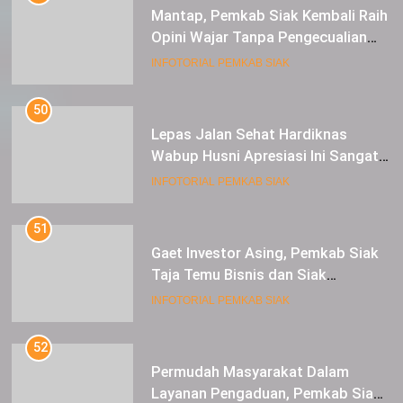
Mantap, Pemkab Siak Kembali Raih
Opini Wajar Tanpa Pengecualian
ke-13 Dari BPK RI.
INFOTORIAL PEMKAB SIAK
50
Lepas Jalan Sehat Hardiknas
Wabup Husni Apresiasi Ini Sangat
Luar Biasa
INFOTORIAL PEMKAB SIAK
51
Gaet Investor Asing, Pemkab Siak
Taja Temu Bisnis dan Siak
Expoversary 2024
INFOTORIAL PEMKAB SIAK
52
Permudah Masyarakat Dalam
Layanan Pengaduan, Pemkab Siak