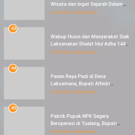
Wisata dan Ingat Sejarah Dalam
Lestarikan Peradaban
INFOTORIAL PEMKAB SIAK
43
Wabup Husni dan Masyarakat Siak
Laksanakan Shalat Idul Adha 1445
Hijriah di Lapangan Tugu Siak
INFOTORIAL PEMKAB SIAK
44
Panen Raya Padi di Desa
Laksamana, Bupati Alfedri
Serahkan 16 Unit Mesin Pompa Air
INFOTORIAL PEMKAB SIAK
dan 1 Cultivator
45
Pabrik Pupuk NPK Segera
Beroperasi di Tualang, Bupati
Alfedri Investasi ini Tingkatkan
INFOTORIAL PEMKAB SIAK