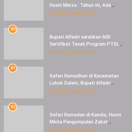
Husni Merza : Tahun ini, Ada
Perbaikan Jalan Lintas Siak ke
INFOTORIAL PEMKAB SIAK
Sungai Mandau
60
Bupati Alfedri serahkan 600
Sertifikat Tanah Program PTSL
kepada Masyarakat Tualang
INFOTORIAL PEMKAB SIAK
61
Safari Ramadhan di Kecamatan
Lubuk Dalam, Bupati Alfedri
Mengingatkan Masyarakat
INFOTORIAL PEMKAB SIAK
Pentingnya Berzakat
62
Safari Ramadan di Kandis, Husni
Minta Pengumpulan Zakat
Meningkat
INFOTORIAL PEMKAB SIAK