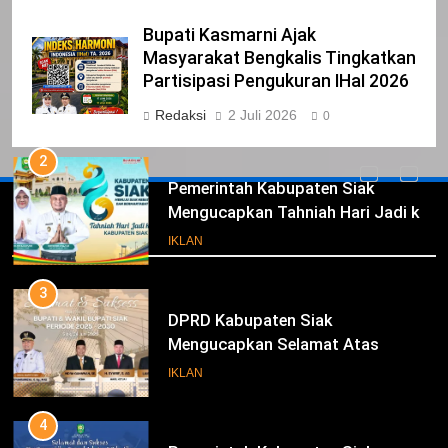
1
Bupati Kasmarni Ajak
Pimpinan Beserta Anggota DPRD
Masyarakat Bengkalis Tingkatkan
Kabupaten Siak Mengucapkan
Partisipasi Pengukuran IHaI 2026
Tahniah Hari Jadi Kabupaten Siak
IKLAN
Redaksi
2 Juli 2026
0
Ke- 26
2
Pemerintah Kabupaten Siak
Mengucapkan Tahniah Hari Jadi ke-
Iklan
26 Kabupaten Siak
IKLAN
3
DPRD Kabupaten Siak
Mengucapkan Selamat Atas
Pengambilan Sumpah Jabatan
IKLAN
Bupati Dan Wakil Bupati Siak
Periode 2025-2030
4