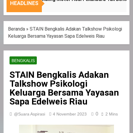
Nasional
Tepat
HEADLINES
Sasaran
Beranda
»
STAIN Bengkalis Adakan Talkshow Psikologi
Keluarga Bersama Yayasan Sapa Edelweis Riau
BENGKALIS
STAIN Bengkalis Adakan
Talkshow Psikologi
Keluarga Bersama Yayasan
Sapa Edelweis Riau
0
@Suara Aspirasi
4 November 2023
2 Mins