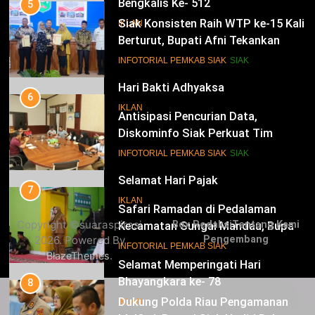
Bengkalis Ke- 512
5
Siak Konsisten Raih WTP ke-15 Kali
IKLAN
Berturut, Bupati Afni Tekankan
Penguatan Tata Kelola Keuangan
15
INFOTORIAL PEMKAB SIAK
SIAK
Hari Bakti Adhyaksa
6
IKLAN
Antisipasi Pencurian Data,
Diskominfo Siak Perkuat Tim
Tanggap Insiden Siber Mendukung
16
INFOTORIAL PEMKAB SIAK
SIAK
SPBE
Selamat Hari Pajak
7
IKLAN
Safari Ramadan di Pedalaman
Copyright ©suaraspirasi
Box Redaksi
Tentang Kami
Kecamatan Sungai Mandau, Bupati
2026. Powered By
Pengembang
Siak Jemput Aspirasi Warga
17
INFOTORIAL PEMKAB SIAK
.
BlazeThemes
Selamat Memperingati Hari
Bhayangkara ke- 78
8
Dukung Polda Riau Pengamanan
IKLAN