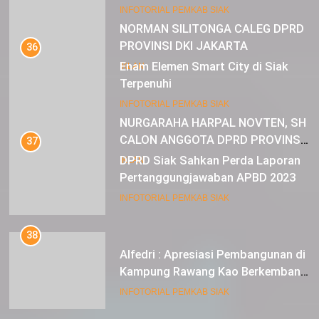
Muda
22
INFOTORIAL PEMKAB SIAK
NORMAN SILITONGA CALEG DPRD
PROVINSI DKI JAKARTA
36
Enam Elemen Smart City di Siak
IKLAN
Terpenuhi
23
INFOTORIAL PEMKAB SIAK
NURGARAHA HARPAL NOVTEN, SH
CALON ANGGOTA DPRD PROVINSI
37
DKI JAKARTA
DPRD Siak Sahkan Perda Laporan
IKLAN
Pertanggungjawaban APBD 2023
INFOTORIAL PEMKAB SIAK
38
Alfedri : Apresiasi Pembangunan di
Kampung Rawang Kao Berkembang
Pesat
INFOTORIAL PEMKAB SIAK