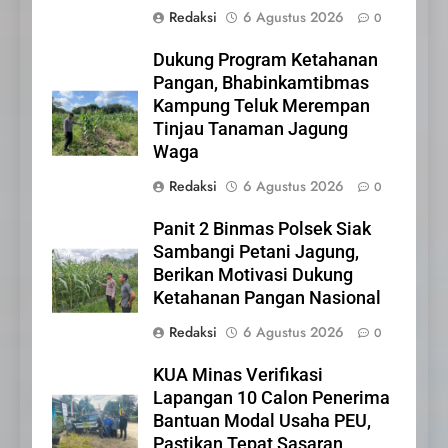
Redaksi
6 Agustus 2026
0
Iklan Pemerintah Kabupaten
Siak
Dukung Program Ketahanan
IKLAN
Pangan, Bhabinkamtibmas
Kampung Teluk Merempan
Tinjau Tanaman Jagung
22
Waga
NORMAN SILITONGA CALEG
DPRD PROVINSI DKI JAKARTA
Redaksi
6 Agustus 2026
0
IKLAN
Panit 2 Binmas Polsek Siak
Sambangi Petani Jagung,
23
Berikan Motivasi Dukung
NURGARAHA HARPAL
Ketahanan Pangan Nasional
NOVTEN, SH CALON ANGGOTA
Redaksi
6 Agustus 2026
0
DPRD PROVINSI DKI JAKARTA
IKLAN
KUA Minas Verifikasi
1
Lapangan 10 Calon Penerima
Pimpinan Beserta Anggota
Bantuan Modal Usaha PEU,
DPRD Kabupaten Siak
Pastikan Tepat Sasaran