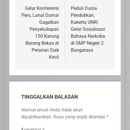
pos
Gelar Konferensi
Peduli Dunia
Pers, Lanal Dumai
Pendidikan,
Gagalkan
Kukerta UNRI
Penyeludupan
Gelar Sosialisasi
150 Karung
Bahaya Narkoba
Barang Bekas di
di SMP Negeri 2
Perairan Siak
Bungaraya
Kecil
TINGGALKAN BALASAN
Alamat email Anda tidak akan
dipublikasikan.
Ruas yang wajib ditandai
*
Komentar
*