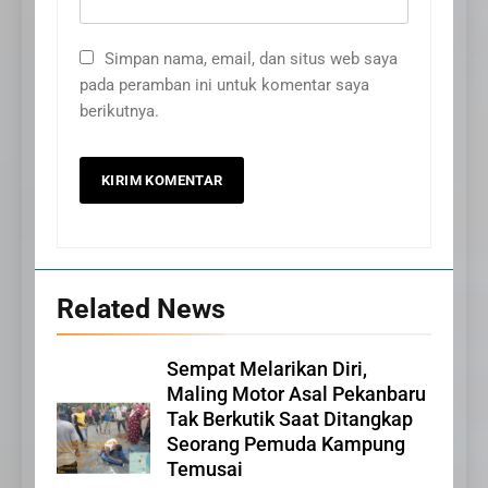
Simpan nama, email, dan situs web saya
pada peramban ini untuk komentar saya
berikutnya.
Related News
20
Sempat Melarikan Diri,
Selamat Hari Kebangkitan
Maling Motor Asal Pekanbaru
Nasional
Tak Berkutik Saat Ditangkap
IKLAN
Seorang Pemuda Kampung
Temusai
21