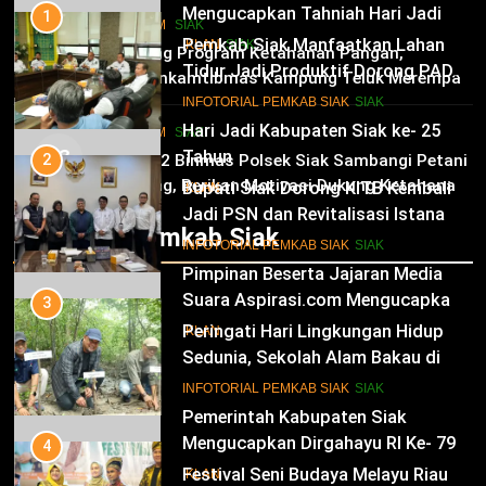
Mengucapkan Tahniah Hari Jadi
1
HUKRIM
SIAK
Kabupaten Siak Ke-25 Tahun
Pemkab Siak Manfaatkan Lahan
02
IKLAN
SIAK
Dukung Program Ketahanan Pangan,
Tidur Jadi Produktif Dorong PAD
Bhabinkamtibmas Kampung Teluk Merempan
dan Kesejahteraan Warga
11
Tinjau Tanaman Jagung Waga
INFOTORIAL PEMKAB SIAK
SIAK
Hari Jadi Kabupaten Siak ke- 25
HUKRIM
SIAK
03
Tahun
2
Panit 2 Binmas Polsek Siak Sambangi Petani
Jagung, Berikan Motivasi Dukung Ketahanan
Bupati Siak Dorong KITB Kembali
IKLAN
Pangan Nasional
Jadi PSN dan Revitalisasi Istana
Infotorial Pemkab Siak
Kesultanan Siak
12
INFOTORIAL PEMKAB SIAK
SIAK
Pimpinan Beserta Jajaran Media
Suara Aspirasi.com Mengucapkan
3
Selamat HUT RI Ke-79
Peringati Hari Lingkungan Hidup
IKLAN
Sedunia, Sekolah Alam Bakau di
Siak Cetak Generasi Penjaga
13
INFOTORIAL PEMKAB SIAK
SIAK
Pesisir
Pemerintah Kabupaten Siak
Mengucapkan Dirgahayu RI Ke- 79
4
Festival Seni Budaya Melayu Riau
IKLAN