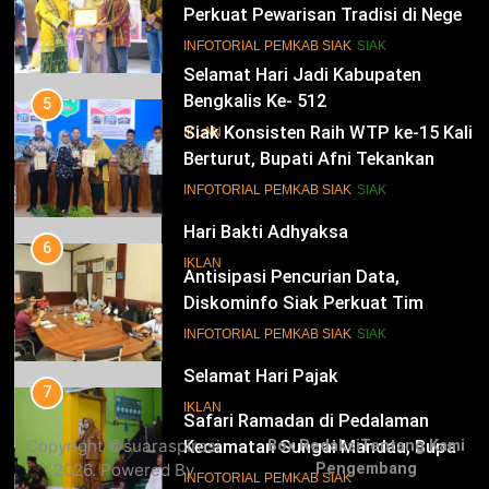
Perkuat Pewarisan Tradisi di Negeri
Istana
14
INFOTORIAL PEMKAB SIAK
SIAK
Selamat Hari Jadi Kabupaten
Bengkalis Ke- 512
5
Siak Konsisten Raih WTP ke-15 Kali
IKLAN
Berturut, Bupati Afni Tekankan
Penguatan Tata Kelola Keuangan
15
INFOTORIAL PEMKAB SIAK
SIAK
Hari Bakti Adhyaksa
6
IKLAN
Antisipasi Pencurian Data,
Diskominfo Siak Perkuat Tim
Tanggap Insiden Siber Mendukung
16
INFOTORIAL PEMKAB SIAK
SIAK
SPBE
Selamat Hari Pajak
7
IKLAN
Safari Ramadan di Pedalaman
Copyright ©suaraspirasi
Box Redaksi
Tentang Kami
Kecamatan Sungai Mandau, Bupati
2026. Powered By
Pengembang
Siak Jemput Aspirasi Warga
17
INFOTORIAL PEMKAB SIAK