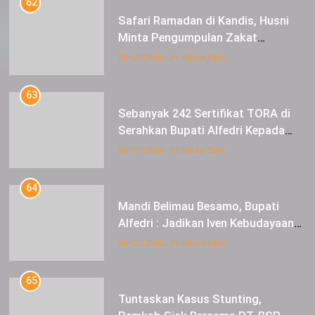
62
Safari Ramadan di Kandis, Husni
Minta Pengumpulan Zakat
Meningkat
INFOTORIAL PEMKAB SIAK
63
Sebanyak 242 Sertifikat TORA di
Serahkan Bupati Alfedri Kepada
Masyarakat Kerinci Kiri
INFOTORIAL PEMKAB SIAK
64
Mandi Belimau Besamo, Bupati
Alfedri : Jadikan Iven Kebudayaan
tahunan di Kabupaten Siak
INFOTORIAL PEMKAB SIAK
65
Tuntaskan Kasus Stunting,