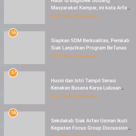
Hadir di Bagholek Godang
Masyarakat Kampar, ini kata Arfan
Usman
INFOTORIAL PEMKAB SIAK
56
Siapkan SDM Berkualitas, Pemkab
Siak Lanjutkan Program BeTunas
INFOTORIAL PEMKAB SIAK
57
Husni dan Istri Tampil Serasi
Kenakan Busana Karya Lulusan
SMK Pariwisata Siak, di Lancang
INFOTORIAL PEMKAB SIAK
Kuning Carnival
58
Sekdakab Siak Arfan Usman Ikuti
Kegiatan Focus Group Discussion
Tentang Kebijakan Penganggaran