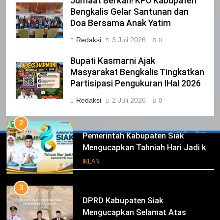
Jumaat Berkah! KPU Kabupaten
NURGARAHA HARPAL NOVTEN, SH
Bengkalis Gelar Santunan dan
CALON ANGGOTA DPRD PROVINSI
Doa Bersama Anak Yatim
DKI JAKARTA
IKLAN
Redaksi
3 Juli 2026
0
1
Bupati Kasmarni Ajak
Pimpinan Beserta Anggota DPRD
Masyarakat Bengkalis Tingkatkan
Kabupaten Siak Mengucapkan
Partisipasi Pengukuran IHaI 2026
Tahniah Hari Jadi Kabupaten Siak
IKLAN
Redaksi
2 Juli 2026
0
Ke- 26
2
Pemerintah Kabupaten Siak
Mengucapkan Tahniah Hari Jadi ke-
Iklan
26 Kabupaten Siak
IKLAN
3
DPRD Kabupaten Siak
Mengucapkan Selamat Atas