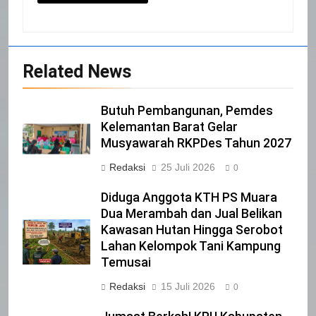
20
Selamat Hari Kebangkitan Nasional
Related News
IKLAN
Butuh Pembangunan, Pemdes
21
Kelemantan Barat Gelar
Musyawarah RKPDes Tahun 2027
Iklan Pemerintah Kabupaten Siak
Redaksi
25 Juli 2026
IKLAN
0
Diduga Anggota KTH PS Muara
Dua Merambah dan Jual Belikan
22
Kawasan Hutan Hingga Serobot
NORMAN SILITONGA CALEG DPRD
Lahan Kelompok Tani Kampung
PROVINSI DKI JAKARTA
Temusai
IKLAN
Redaksi
15 Juli 2026
0
23