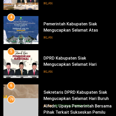
Pengambilan Sumpah Jabatan
IKLAN
Bupati Dan Wakil Bupati Siak
Periode 2025-2030
4
Pemerintah Kabupaten Siak
Mengucapkan Selamat Atas
Pengambilan Sumpah Jabatan
IKLAN
Bupati Dan Wakil Bupati Siak
Periode 2025-2030
5
DPRD Kabupaten Siak
Mengucapkan Selamat Hari
Pendidikan Nasional
IKLAN
6
Sekretaris DPRD Kabupaten Siak
Mengucapkan Selamat Hari Buruh
78
Alfedri; Upaya Pemerintah Bersama
IKLAN
INFOTORIAL DPRD SIAK
Pihak Terkait Sukseskan Pemilu