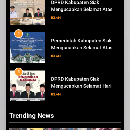
Pemerintah Kabupaten Siak
Mengucapkan Selamat Atas
Pengambilan Sumpah Jabatan
IKLAN
Bupati Dan Wakil Bupati Siak
Periode 2025-2030
5
DPRD Kabupaten Siak
Mengucapkan Selamat Hari
Pendidikan Nasional
IKLAN
6
Sekretaris DPRD Kabupaten
Siak Mengucapkan Selamat
Hari Buruh
IKLAN
INFOTORIAL DPRD SIAK
78
Alfedri; Upaya Pemerintah
Bersama Pihak Terkait
7
Trending News
Sukseskan Pemilu 2024
KENALI WARNA SURAT SUARA
INFOTORIAL PEMKAB SIAK
PILKADA SIAK TAHUN 2024