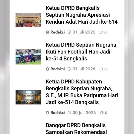
Nasional
Ketua DPRD Bengkalis
IKLAN
Septian Nugraha Apresiasi
Kenduri Adat Hari Jadi ke-514
21
Redaksi
31 Juli 2026
0
Iklan Pemerintah Kabupaten
Siak
Ketua DPRD Septian Nugraha
IKLAN
Ikuti Fun Football Hari Jadi
ke-514 Bengkalis
22
Redaksi
31 Juli 2026
0
NORMAN SILITONGA CALEG
DPRD PROVINSI DKI JAKARTA
Ketua DPRD Kabupaten
Bengkalis Septian Nugraha,
IKLAN
S.E., M.IP. Buka Paripurna Hari
Jadi ke-514 Bengkalis
23
Redaksi
30 Juli 2026
NURGARAHA HARPAL
0
NOVTEN, SH CALON ANGGOTA
Banggar DPRD Bengkalis
DPRD PROVINSI DKI JAKARTA
IKLAN
Sampaikan Rekomendasi