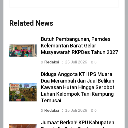
20
Selamat Hari Kebangkitan Nasional
Related News
IKLAN
Butuh Pembangunan, Pemdes
21
Kelemantan Barat Gelar
Musyawarah RKPDes Tahun 2027
Iklan Pemerintah Kabupaten Siak
Redaksi
25 Juli 2026
IKLAN
0
Diduga Anggota KTH PS Muara
Dua Merambah dan Jual Belikan
22
Kawasan Hutan Hingga Serobot
NORMAN SILITONGA CALEG DPRD
Lahan Kelompok Tani Kampung
PROVINSI DKI JAKARTA
Temusai
IKLAN
Redaksi
15 Juli 2026
0
23
Jumaat Berkah! KPU Kabupaten
NURGARAHA HARPAL NOVTEN, SH