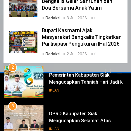
Bengkalis Gelar Santunan dan
CALON ANGGOTA DPRD PROVINSI
Doa Bersama Anak Yatim
DKI JAKARTA
IKLAN
Redaksi
3 Juli 2026
0
1
Bupati Kasmarni Ajak
Pimpinan Beserta Anggota DPRD
Masyarakat Bengkalis Tingkatkan
Kabupaten Siak Mengucapkan
Partisipasi Pengukuran IHaI 2026
Tahniah Hari Jadi Kabupaten Siak
IKLAN
Redaksi
2 Juli 2026
0
Ke- 26
2
Pemerintah Kabupaten Siak
Mengucapkan Tahniah Hari Jadi ke-
Iklan
26 Kabupaten Siak
IKLAN
3
DPRD Kabupaten Siak
Mengucapkan Selamat Atas
Pengambilan Sumpah Jabatan
IKLAN