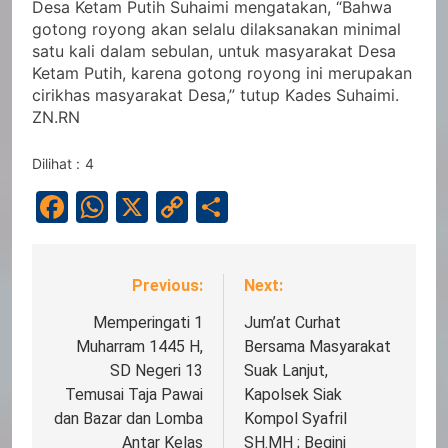
Desa Ketam Putih Suhaimi mengatakan, “Bahwa
gotong royong akan selalu dilaksanakan minimal
satu kali dalam sebulan, untuk masyarakat Desa
Ketam Putih, karena gotong royong ini merupakan
cirikhas masyarakat Desa,” tutup Kades Suhaimi.
ZN.RN
Dilihat :
4
Facebook
WhatsApp
X
Copy
Share
Link
Previous:
Next:
Navigasi
pos
Memperingati 1
Jum’at Curhat
Muharram 1445 H,
Bersama Masyarakat
SD Negeri 13
Suak Lanjut,
Temusai Taja Pawai
Kapolsek Siak
dan Bazar dan Lomba
Kompol Syafril
Antar Kelas
SH.MH ; Begini