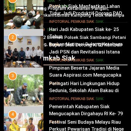
HUKRIM
SIAK
Kabupaten Siak Ke-25 Tahun
Pemkab Siak Manfaatkan Lahan
02
IKLAN
SIAK
Dukung Program Ketahanan Pangan,
Tidur Jadi Produktif Dorong PAD
Bhabinkamtibmas Kampung Teluk Merempan
dan Kesejahteraan Warga
11
Tinjau Tanaman Jagung Waga
INFOTORIAL PEMKAB SIAK
SIAK
Hari Jadi Kabupaten Siak ke- 25
HUKRIM
SIAK
03
Tahun
2
Panit 2 Binmas Polsek Siak Sambangi Petani
Jagung, Berikan Motivasi Dukung Ketahanan
Bupati Siak Dorong KITB Kembali
IKLAN
Pangan Nasional
Jadi PSN dan Revitalisasi Istana
Infotorial Pemkab Siak
Kesultanan Siak
12
INFOTORIAL PEMKAB SIAK
SIAK
Pimpinan Beserta Jajaran Media
Suara Aspirasi.com Mengucapkan
3
Selamat HUT RI Ke-79
Peringati Hari Lingkungan Hidup
IKLAN
Sedunia, Sekolah Alam Bakau di
Siak Cetak Generasi Penjaga
13
INFOTORIAL PEMKAB SIAK
SIAK
Pesisir
Pemerintah Kabupaten Siak
Mengucapkan Dirgahayu RI Ke- 79
4
Festival Seni Budaya Melayu Riau
IKLAN
Perkuat Pewarisan Tradisi di Negeri