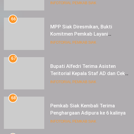
Siap Berkolaborasi
INFOTORIAL PEMKAB SIAK
66
MPP Siak Diresmikan, Bukti
Komitmen Pemkab Layani
Masyarakat Dengan Baik
INFOTORIAL PEMKAB SIAK
67
Bupati Alfedri Terima Asisten
Teritorial Kepala Staf AD dan Cek
Kesiapan Acara TMMD
INFOTORIAL PEMKAB SIAK
68
Pemkab Siak Kembali Terima
Penghargaan Adipura ke 6 kalinya
INFOTORIAL PEMKAB SIAK