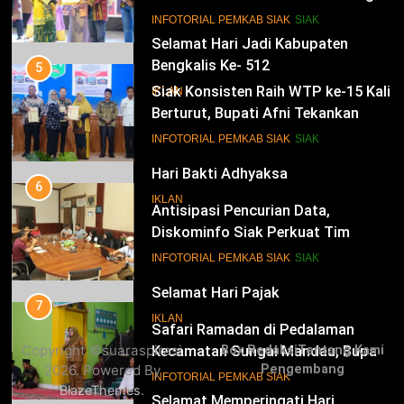
Istana
14
INFOTORIAL PEMKAB SIAK
SIAK
Selamat Hari Jadi Kabupaten
Bengkalis Ke- 512
5
Siak Konsisten Raih WTP ke-15 Kali
IKLAN
Berturut, Bupati Afni Tekankan
Penguatan Tata Kelola Keuangan
15
INFOTORIAL PEMKAB SIAK
SIAK
Hari Bakti Adhyaksa
6
IKLAN
Antisipasi Pencurian Data,
Diskominfo Siak Perkuat Tim
Tanggap Insiden Siber Mendukung
16
INFOTORIAL PEMKAB SIAK
SIAK
SPBE
Selamat Hari Pajak
7
IKLAN
Safari Ramadan di Pedalaman
Copyright ©suaraspirasi
Box Redaksi
Tentang Kami
Kecamatan Sungai Mandau, Bupati
2026. Powered By
Pengembang
Siak Jemput Aspirasi Warga
17
INFOTORIAL PEMKAB SIAK
.
BlazeThemes
Selamat Memperingati Hari