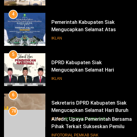
Bupati Dan Wakil Bupati Siak
Periode 2025-2030
4
Pemerintah Kabupaten Siak
Mengucapkan Selamat Atas
Pengambilan Sumpah Jabatan
IKLAN
Bupati Dan Wakil Bupati Siak
Periode 2025-2030
5
DPRD Kabupaten Siak
Mengucapkan Selamat Hari
Pendidikan Nasional
IKLAN
6
Sekretaris DPRD Kabupaten Siak
Mengucapkan Selamat Hari Buruh
78
Alfedri; Upaya Pemerintah Bersama
IKLAN
INFOTORIAL DPRD SIAK
Pihak Terkait Sukseskan Pemilu
2024
7
INFOTORIAL PEMKAB SIAK