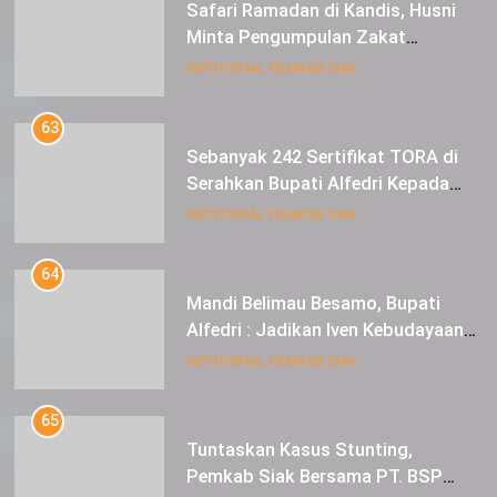
Safari Ramadan di Kandis, Husni
Minta Pengumpulan Zakat
Meningkat
INFOTORIAL PEMKAB SIAK
63
Sebanyak 242 Sertifikat TORA di
Serahkan Bupati Alfedri Kepada
Masyarakat Kerinci Kiri
INFOTORIAL PEMKAB SIAK
64
Mandi Belimau Besamo, Bupati
Alfedri : Jadikan Iven Kebudayaan
tahunan di Kabupaten Siak
INFOTORIAL PEMKAB SIAK
65
Tuntaskan Kasus Stunting,
Pemkab Siak Bersama PT. BSP