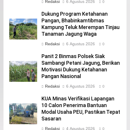
Iklan Pemerintah Kabupaten Siak
Redaksi
6 Agustus 2026
0
IKLAN
Dukung Program Ketahanan
Pangan, Bhabinkamtibmas
Kampung Teluk Merempan Tinjau
22
Tanaman Jagung Waga
NORMAN SILITONGA CALEG DPRD
PROVINSI DKI JAKARTA
Redaksi
6 Agustus 2026
0
IKLAN
Panit 2 Binmas Polsek Siak
Sambangi Petani Jagung, Berikan
23
Motivasi Dukung Ketahanan
NURGARAHA HARPAL NOVTEN, SH
Pangan Nasional
CALON ANGGOTA DPRD PROVINSI
Redaksi
6 Agustus 2026
DKI JAKARTA
0
IKLAN
KUA Minas Verifikasi Lapangan
1
10 Calon Penerima Bantuan
Pimpinan Beserta Anggota DPRD
Modal Usaha PEU, Pastikan Tepat
Kabupaten Siak Mengucapkan
Sasaran
Tahniah Hari Jadi Kabupaten Siak
IKLAN
Redaksi
4 Agustus 2026
0