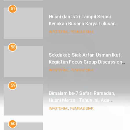
57
Husni dan Istri Tampil Serasi
Kenakan Busana Karya Lulusan
SMK Pariwisata Siak, di Lancang
INFOTORIAL PEMKAB SIAK
Kuning Carnival
58
Sekdakab Siak Arfan Usman Ikuti
Kegiatan Focus Group Discussion
Tentang Kebijakan Penganggaran
INFOTORIAL PEMKAB SIAK
dan Pengangkatan ASN
59
Dimalam ke-7 Safari Ramadan,
Husni Merza : Tahun ini, Ada
Perbaikan Jalan Lintas Siak ke
INFOTORIAL PEMKAB SIAK
Sungai Mandau
60