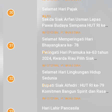
Selamat Hari Pajak
30
IKLAN
Sekda Siak Arfan Usman Lepas
Pawai Budaya Sempena HUT RI ke-
79
17
INFOTORIAL PEMKAB SIAK
Selamat Memperingati Hari
Bhayangkara ke- 78
31
Peringati Hari Pramuka ke-63 tahun
IKLAN
2024, Kwarda Riau Pilih Siak
Sebagai Tuan Rumah
18
INFOTORIAL PEMKAB SIAK
Selamat Hari Lingkungan Hidup
Sedunia
32
Bupati Siak Alfedri : HUT RI ke-79
IKLAN
Komitmen Bangun Spirit dan Rasa
Nasionalisme
19
INFOTORIAL PEMKAB SIAK
Hari Lahir Pancasila
33