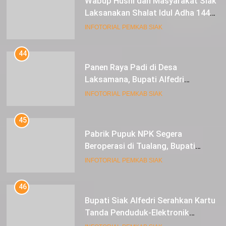
Wabup Husni dan Masyarakat Siak
Laksanakan Shalat Idul Adha 1445
Hijriah di Lapangan Tugu Siak
INFOTORIAL PEMKAB SIAK
44
Panen Raya Padi di Desa
Laksamana, Bupati Alfedri
Serahkan 16 Unit Mesin Pompa Air
INFOTORIAL PEMKAB SIAK
dan 1 Cultivator
45
Pabrik Pupuk NPK Segera
Beroperasi di Tualang, Bupati
Alfedri Investasi ini Tingkatkan
INFOTORIAL PEMKAB SIAK
Ekonomi Masyarakat
46
Bupati Siak Alfedri Serahkan Kartu
Tanda Penduduk-Elektronik
Kepada Pelajar SMK 1 Koto Gasib