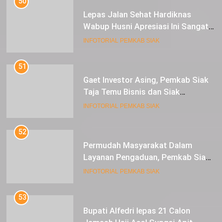
50
Lepas Jalan Sehat Hardiknas
Wabup Husni Apresiasi Ini Sangat
Luar Biasa
INFOTORIAL PEMKAB SIAK
51
Gaet Investor Asing, Pemkab Siak
Taja Temu Bisnis dan Siak
Expoversary 2024
INFOTORIAL PEMKAB SIAK
52
Permudah Masyarakat Dalam
Layanan Pengaduan, Pemkab Siak
Luncurkan Aplikasi SIP PUAN
INFOTORIAL PEMKAB SIAK
53
Bupati Alfedri lepas 21 Calon