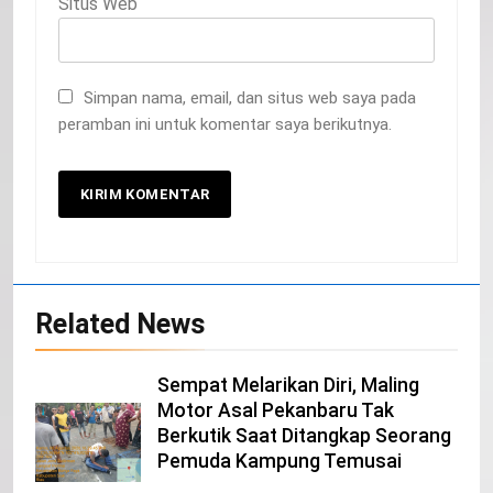
Situs Web
Simpan nama, email, dan situs web saya pada
peramban ini untuk komentar saya berikutnya.
20
Related News
Selamat Hari Kebangkitan Nasional
IKLAN
Sempat Melarikan Diri, Maling
Motor Asal Pekanbaru Tak
Berkutik Saat Ditangkap Seorang
21
Pemuda Kampung Temusai