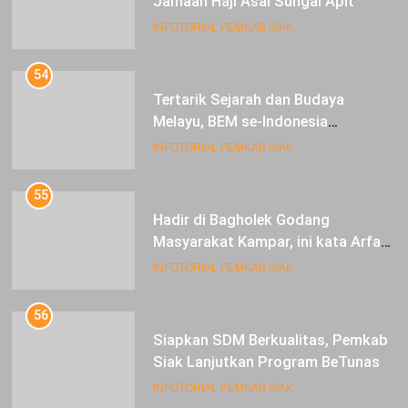
Jamaah Haji Asal Sungai Apit
INFOTORIAL PEMKAB SIAK
54
Tertarik Sejarah dan Budaya
Melayu, BEM se-Indonesia
Berkunjung ke Kabupaten Siak
INFOTORIAL PEMKAB SIAK
55
Hadir di Bagholek Godang
Masyarakat Kampar, ini kata Arfan
Usman
INFOTORIAL PEMKAB SIAK
56
Siapkan SDM Berkualitas, Pemkab
Siak Lanjutkan Program BeTunas
INFOTORIAL PEMKAB SIAK