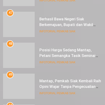
INFOTORIAL PEMKAB SIAK
47
Berhasil Bawa Negeri Siak
Berkemajuan, Bupati dan Wakil
Bupati Siak Terima Gelar Adat
INFOTORIAL PEMKAB SIAK
48
Posisi Harga Sedang Mantap,
Petani Semangka Tasik Seminai
Raup Untung
INFOTORIAL PEMKAB SIAK
49
Mantap, Pemkab Siak Kembali Raih
Opini Wajar Tanpa Pengecualian
ke-13 Dari BPK RI.
INFOTORIAL PEMKAB SIAK