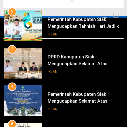
Ke- 26
2
Pemerintah Kabupaten Siak
Mengucapkan Tahniah Hari Jadi ke-
Iklan
26 Kabupaten Siak
IKLAN
3
DPRD Kabupaten Siak
Mengucapkan Selamat Atas
Pengambilan Sumpah Jabatan
IKLAN
Bupati Dan Wakil Bupati Siak
Periode 2025-2030
4
Pemerintah Kabupaten Siak
Mengucapkan Selamat Atas
Pengambilan Sumpah Jabatan
IKLAN
Bupati Dan Wakil Bupati Siak
Periode 2025-2030
5