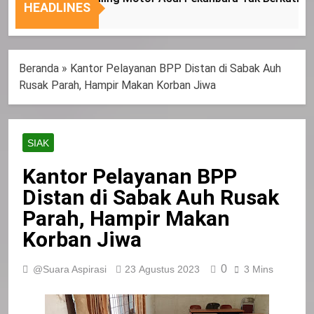
Nasional
Tepat
HEADLINES
Sasaran
Beranda
»
Kantor Pelayanan BPP Distan di Sabak Auh
Rusak Parah, Hampir Makan Korban Jiwa
SIAK
Kantor Pelayanan BPP
Distan di Sabak Auh Rusak
Parah, Hampir Makan
Korban Jiwa
0
@Suara Aspirasi
23 Agustus 2023
3 Mins