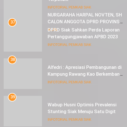
23
INFOTORIAL PEMKAB SIAK
NURGARAHA HARPAL NOVTEN, SH
CALON ANGGOTA DPRD PROVINSI
37
DKI JAKARTA
DPRD Siak Sahkan Perda Laporan
IKLAN
Pertanggungjawaban APBD 2023
INFOTORIAL PEMKAB SIAK
38
Alfedri : Apresiasi Pembangunan di
Kampung Rawang Kao Berkembang
Pesat
INFOTORIAL PEMKAB SIAK
39
Wabup Husni Optimis Prevalensi
Stunting Siak Menuju Satu Digit
INFOTORIAL PEMKAB SIAK