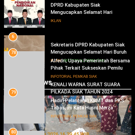
DPRD Kabupaten Siak
Mengucapkan Selamat Hari
Pendidikan Nasional
IKLAN
6
Sekretaris DPRD Kabupaten Siak
Mengucapkan Selamat Hari Buruh
78
Alfedri; Upaya Pemerintah Bersama
IKLAN
INFOTORIAL DPRD SIAK
Pihak Terkait Sukseskan Pemilu
2024
7
INFOTORIAL PEMKAB SIAK
Trending News
KENALI WARNA SURAT SUARA
PILKADA SIAK TAHUN 2024
79
Hadiri Pelantikan KBMT dan PKS
IKLAN
Tabas, ini Kata Husni Merza
8
INFOTORIAL PEMKAB SIAK
Mari Sukseskan Pilkada Serentak
Tahun 2024
80