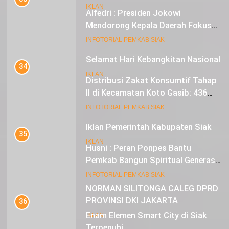
IKLAN
Alfedri : Presiden Jokowi
Mendorong Kepala Daerah Fokus
pada Inflasi dan Pilkada Serentak
20
INFOTORIAL PEMKAB SIAK
Selamat Hari Kebangkitan Nasional
34
IKLAN
Distribusi Zakat Konsumtif Tahap
II di Kecamatan Koto Gasib: 436
Mustahik Terima Bantuan
21
INFOTORIAL PEMKAB SIAK
Iklan Pemerintah Kabupaten Siak
35
IKLAN
Husni : Peran Ponpes Bantu
Pemkab Bangun Spiritual Generasi
Muda
22
INFOTORIAL PEMKAB SIAK
NORMAN SILITONGA CALEG DPRD
PROVINSI DKI JAKARTA
36
Enam Elemen Smart City di Siak
IKLAN
Terpenuhi