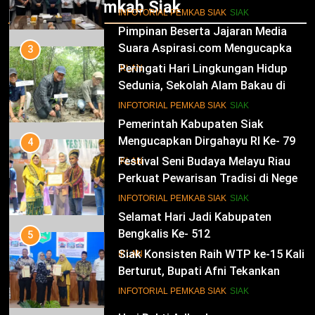
Infotorial Pemkab Siak
Kesultanan Siak
12
INFOTORIAL PEMKAB SIAK
SIAK
Pimpinan Beserta Jajaran Media
Suara Aspirasi.com Mengucapkan
3
Selamat HUT RI Ke-79
Peringati Hari Lingkungan Hidup
IKLAN
Sedunia, Sekolah Alam Bakau di
Siak Cetak Generasi Penjaga
13
INFOTORIAL PEMKAB SIAK
SIAK
Pesisir
Pemerintah Kabupaten Siak
Mengucapkan Dirgahayu RI Ke- 79
4
Festival Seni Budaya Melayu Riau
IKLAN
Perkuat Pewarisan Tradisi di Negeri
Istana
14
INFOTORIAL PEMKAB SIAK
SIAK
Selamat Hari Jadi Kabupaten
Bengkalis Ke- 512
5
Siak Konsisten Raih WTP ke-15 Kali
IKLAN
Berturut, Bupati Afni Tekankan
Penguatan Tata Kelola Keuangan
15
INFOTORIAL PEMKAB SIAK
SIAK