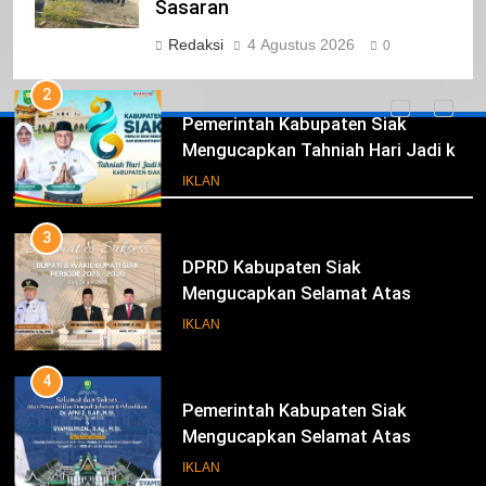
Kabupaten Siak Mengucapkan
Sasaran
Tahniah Hari Jadi Kabupaten Siak
IKLAN
Redaksi
4 Agustus 2026
0
Ke- 26
2
Pemerintah Kabupaten Siak
Mengucapkan Tahniah Hari Jadi ke-
Iklan
26 Kabupaten Siak
IKLAN
3
DPRD Kabupaten Siak
Mengucapkan Selamat Atas
Pengambilan Sumpah Jabatan
IKLAN
Bupati Dan Wakil Bupati Siak
Periode 2025-2030
4
Pemerintah Kabupaten Siak
Mengucapkan Selamat Atas
Pengambilan Sumpah Jabatan
IKLAN