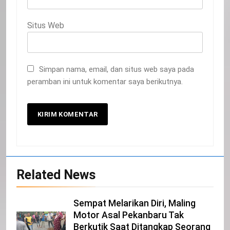
Situs Web
Simpan nama, email, dan situs web saya pada
peramban ini untuk komentar saya berikutnya.
20
Related News
Selamat Hari Kebangkitan Nasional
IKLAN
Sempat Melarikan Diri, Maling
Motor Asal Pekanbaru Tak
Berkutik Saat Ditangkap Seorang