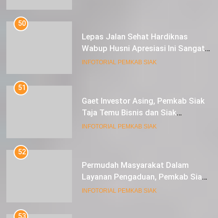
50
Lepas Jalan Sehat Hardiknas
Wabup Husni Apresiasi Ini Sangat
Luar Biasa
INFOTORIAL PEMKAB SIAK
51
Gaet Investor Asing, Pemkab Siak
Taja Temu Bisnis dan Siak
Expoversary 2024
INFOTORIAL PEMKAB SIAK
52
Permudah Masyarakat Dalam
Layanan Pengaduan, Pemkab Siak
Luncurkan Aplikasi SIP PUAN
INFOTORIAL PEMKAB SIAK
53