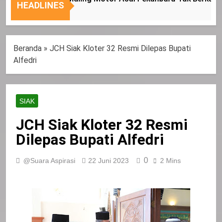
Nasional
Tepat
HEADLINES
Sasaran
Beranda
»
JCH Siak Kloter 32 Resmi Dilepas Bupati
Alfedri
SIAK
JCH Siak Kloter 32 Resmi
Dilepas Bupati Alfedri
0
@Suara Aspirasi
22 Juni 2023
2 Mins