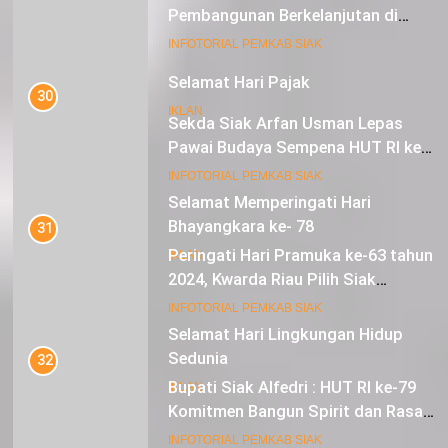
Pembangunan Berkelanjutan di
Lestari Awards 2024
16
INFOTORIAL PEMKAB SIAK
Selamat Hari Pajak
30
IKLAN
Sekda Siak Arfan Usman Lepas
Pawai Budaya Sempena HUT RI ke-
79
17
INFOTORIAL PEMKAB SIAK
Selamat Memperingati Hari
Bhayangkara ke- 78
31
Peringati Hari Pramuka ke-63 tahun
IKLAN
2024, Kwarda Riau Pilih Siak
Sebagai Tuan Rumah
18
INFOTORIAL PEMKAB SIAK
Selamat Hari Lingkungan Hidup
Sedunia
32
Bupati Siak Alfedri : HUT RI ke-79
IKLAN
Komitmen Bangun Spirit dan Rasa
Nasionalisme
19
INFOTORIAL PEMKAB SIAK