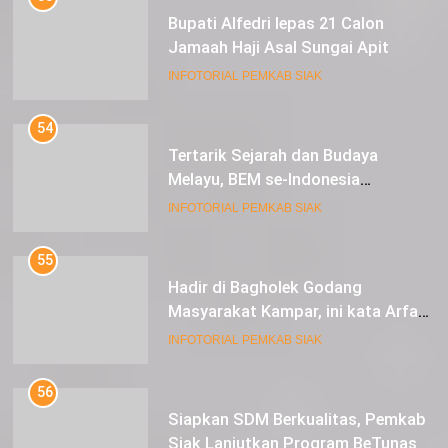
Bupati Alfedri lepas 21 Calon
Jamaah Haji Asal Sungai Apit
INFOTORIAL PEMKAB SIAK
54
Tertarik Sejarah dan Budaya
Melayu, BEM se-Indonesia
Berkunjung ke Kabupaten Siak
INFOTORIAL PEMKAB SIAK
55
Hadir di Bagholek Godang
Masyarakat Kampar, ini kata Arfan
Usman
INFOTORIAL PEMKAB SIAK
56
Siapkan SDM Berkualitas, Pemkab
Siak Lanjutkan Program BeTunas