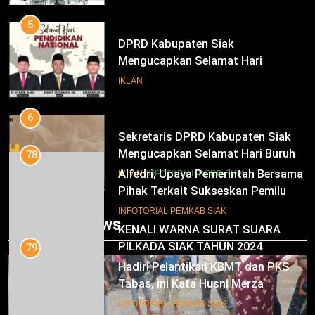
Bupati Dan Wakil Bupati Siak
Periode 2025-2030
5
DPRD Kabupaten Siak
Mengucapkan Selamat Hari
Pendidikan Nasional
IKLAN
6
Sekretaris DPRD Kabupaten Siak
Mengucapkan Selamat Hari Buruh
78
Alfedri; Upaya Pemerintah Bersama
IKLAN
INFOTORIAL DPRD SIAK
Pihak Terkait Sukseskan Pemilu
2024
7
INFOTORIAL PEMKAB SIAK
Trending News
KENALI WARNA SURAT SUARA
PILKADA SIAK TAHUN 2024
79
Hadiri Pelantikan KBMT dan PKS
IKLAN
Tabas, ini Kata Husni Merza
8
INFOTORIAL PEMKAB SIAK