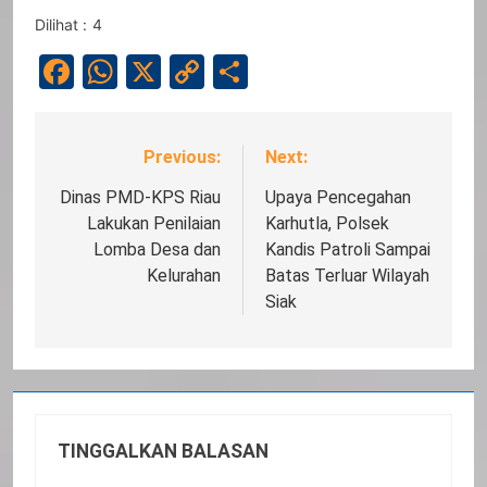
Dilihat :
4
Facebook
WhatsApp
X
Copy
Share
Link
Previous:
Next:
Navigasi
pos
Dinas PMD-KPS Riau
Upaya Pencegahan
Lakukan Penilaian
Karhutla, Polsek
Lomba Desa dan
Kandis Patroli Sampai
Kelurahan
Batas Terluar Wilayah
Siak
TINGGALKAN BALASAN