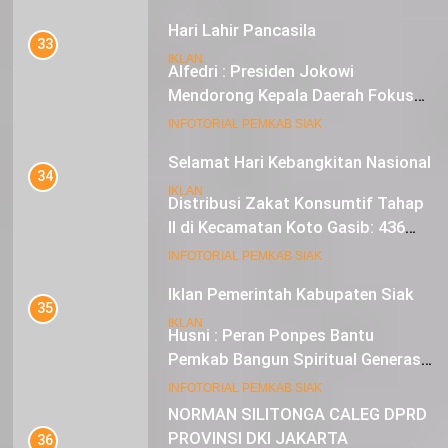
Hari Lahir Pancasila
33
IKLAN
Alfedri : Presiden Jokowi
Mendorong Kepala Daerah Fokus
pada Inflasi dan Pilkada Serentak
20
INFOTORIAL PEMKAB SIAK
Selamat Hari Kebangkitan Nasional
34
IKLAN
Distribusi Zakat Konsumtif Tahap
II di Kecamatan Koto Gasib: 436
Mustahik Terima Bantuan
21
INFOTORIAL PEMKAB SIAK
Iklan Pemerintah Kabupaten Siak
35
IKLAN
Husni : Peran Ponpes Bantu
Pemkab Bangun Spiritual Generasi
Muda
22
INFOTORIAL PEMKAB SIAK
NORMAN SILITONGA CALEG DPRD
PROVINSI DKI JAKARTA
36