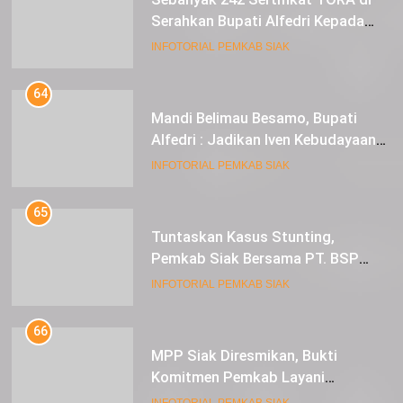
Serahkan Bupati Alfedri Kepada
Masyarakat Kerinci Kiri
INFOTORIAL PEMKAB SIAK
64
Mandi Belimau Besamo, Bupati
Alfedri : Jadikan Iven Kebudayaan
tahunan di Kabupaten Siak
INFOTORIAL PEMKAB SIAK
65
Tuntaskan Kasus Stunting,
Pemkab Siak Bersama PT. BSP
Siap Berkolaborasi
INFOTORIAL PEMKAB SIAK
66
MPP Siak Diresmikan, Bukti
Komitmen Pemkab Layani
Masyarakat Dengan Baik
INFOTORIAL PEMKAB SIAK