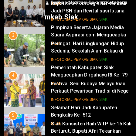
Jagung, Berikan Motivasi Dukung Ketahanan
Bupati Siak Dorong KITB Kembali
IKLAN
Pangan Nasional
Jadi PSN dan Revitalisasi Istana
Infotorial Pemkab Siak
Kesultanan Siak
12
INFOTORIAL PEMKAB SIAK
SIAK
Pimpinan Beserta Jajaran Media
Suara Aspirasi.com Mengucapkan
3
Selamat HUT RI Ke-79
Peringati Hari Lingkungan Hidup
IKLAN
Sedunia, Sekolah Alam Bakau di
Siak Cetak Generasi Penjaga
13
INFOTORIAL PEMKAB SIAK
SIAK
Pesisir
Pemerintah Kabupaten Siak
Mengucapkan Dirgahayu RI Ke- 79
4
Festival Seni Budaya Melayu Riau
IKLAN
Perkuat Pewarisan Tradisi di Negeri
Istana
14
INFOTORIAL PEMKAB SIAK
SIAK
Selamat Hari Jadi Kabupaten
Bengkalis Ke- 512
5
Siak Konsisten Raih WTP ke-15 Kali
IKLAN
Berturut, Bupati Afni Tekankan