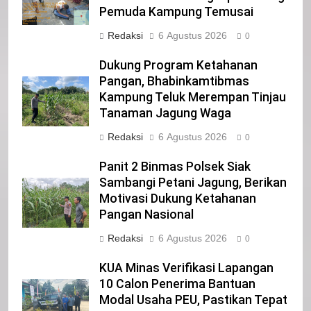
21
Pemuda Kampung Temusai
Iklan Pemerintah Kabupaten Siak
Redaksi
6 Agustus 2026
0
IKLAN
Dukung Program Ketahanan
Pangan, Bhabinkamtibmas
Kampung Teluk Merempan Tinjau
22
Tanaman Jagung Waga
NORMAN SILITONGA CALEG DPRD
PROVINSI DKI JAKARTA
Redaksi
6 Agustus 2026
0
IKLAN
Panit 2 Binmas Polsek Siak
Sambangi Petani Jagung, Berikan
23
Motivasi Dukung Ketahanan
NURGARAHA HARPAL NOVTEN, SH
Pangan Nasional
CALON ANGGOTA DPRD PROVINSI
Redaksi
6 Agustus 2026
DKI JAKARTA
0
IKLAN
KUA Minas Verifikasi Lapangan
1
10 Calon Penerima Bantuan
Pimpinan Beserta Anggota DPRD
Modal Usaha PEU, Pastikan Tepat