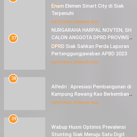
Enam Elemen Smart City di Siak
IKLAN
Terpenuhi
23
INFOTORIAL PEMKAB SIAK
NURGARAHA HARPAL NOVTEN, SH
CALON ANGGOTA DPRD PROVINSI
37
DKI JAKARTA
DPRD Siak Sahkan Perda Laporan
IKLAN
Pertanggungjawaban APBD 2023
INFOTORIAL PEMKAB SIAK
38
Alfedri : Apresiasi Pembangunan di
Kampung Rawang Kao Berkembang
Pesat
INFOTORIAL PEMKAB SIAK
39
Wabup Husni Optimis Prevalensi
Stunting Siak Menuju Satu Digit