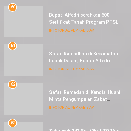
60
Bupati Alfedri serahkan 600
Sertifikat Tanah Program PTSL
kepada Masyarakat Tualang
INFOTORIAL PEMKAB SIAK
61
Safari Ramadhan di Kecamatan
Lubuk Dalam, Bupati Alfedri
Mengingatkan Masyarakat
INFOTORIAL PEMKAB SIAK
Pentingnya Berzakat
62
Safari Ramadan di Kandis, Husni
Minta Pengumpulan Zakat
Meningkat
INFOTORIAL PEMKAB SIAK
63
Sebanyak 242 Sertifikat TORA di