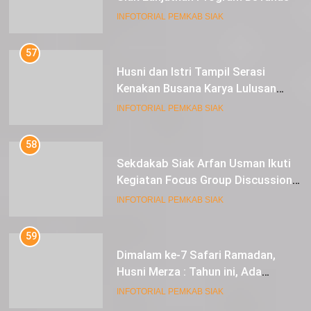
INFOTORIAL PEMKAB SIAK
57
Husni dan Istri Tampil Serasi
Kenakan Busana Karya Lulusan
SMK Pariwisata Siak, di Lancang
INFOTORIAL PEMKAB SIAK
Kuning Carnival
58
Sekdakab Siak Arfan Usman Ikuti
Kegiatan Focus Group Discussion
Tentang Kebijakan Penganggaran
INFOTORIAL PEMKAB SIAK
dan Pengangkatan ASN
59
Dimalam ke-7 Safari Ramadan,
Husni Merza : Tahun ini, Ada
Perbaikan Jalan Lintas Siak ke
INFOTORIAL PEMKAB SIAK
Sungai Mandau