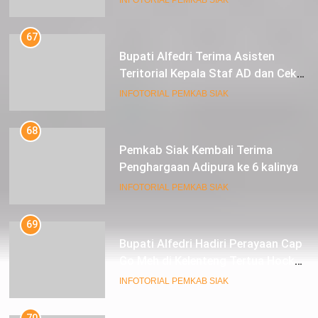
67
Bupati Alfedri Terima Asisten
Teritorial Kepala Staf AD dan Cek
Kesiapan Acara TMMD
INFOTORIAL PEMKAB SIAK
68
Pemkab Siak Kembali Terima
Penghargaan Adipura ke 6 kalinya
INFOTORIAL PEMKAB SIAK
69
Bupati Alfedri Hadiri Perayaan Cap
Go Meh di Kelenteng Tertua Hock
Siu Kiong Kota Siak Sri Indrapura
INFOTORIAL PEMKAB SIAK