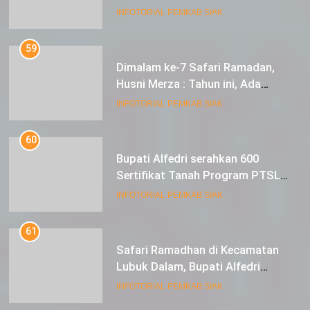
dan Pengangkatan ASN
59
Dimalam ke-7 Safari Ramadan,
Husni Merza : Tahun ini, Ada
Perbaikan Jalan Lintas Siak ke
INFOTORIAL PEMKAB SIAK
Sungai Mandau
60
Bupati Alfedri serahkan 600
Sertifikat Tanah Program PTSL
kepada Masyarakat Tualang
INFOTORIAL PEMKAB SIAK
61
Safari Ramadhan di Kecamatan
Lubuk Dalam, Bupati Alfedri
Mengingatkan Masyarakat
INFOTORIAL PEMKAB SIAK
Pentingnya Berzakat
62