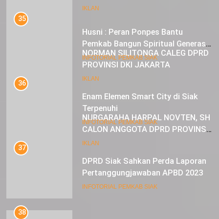
35
IKLAN
Husni : Peran Ponpes Bantu
Pemkab Bangun Spiritual Generasi
Muda
22
INFOTORIAL PEMKAB SIAK
NORMAN SILITONGA CALEG DPRD
PROVINSI DKI JAKARTA
36
Enam Elemen Smart City di Siak
IKLAN
Terpenuhi
23
INFOTORIAL PEMKAB SIAK
NURGARAHA HARPAL NOVTEN, SH
CALON ANGGOTA DPRD PROVINSI
37
DKI JAKARTA
DPRD Siak Sahkan Perda Laporan
IKLAN
Pertanggungjawaban APBD 2023
INFOTORIAL PEMKAB SIAK
38
Alfedri : Apresiasi Pembangunan di