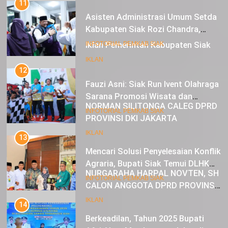
Kabupaten Siak Rozi Chandra,
Sambut Kepulangan 333 Jemaah
21
INFOTORIAL PEMKAB SIAK
Haji Kabupaten Siak
Iklan Pemerintah Kabupaten Siak
12
IKLAN
Fauzi Asni: Siak Run Ivent Olahraga
Sarana Promosi Wisata dan
Dongkrak Ekonomi Masyarakat
22
INFOTORIAL PEMKAB SIAK
NORMAN SILITONGA CALEG DPRD
PROVINSI DKI JAKARTA
13
Mencari Solusi Penyelesaian Konflik
IKLAN
Agraria, Bupati Siak Temui DLHK
Riau
23
INFOTORIAL PEMKAB SIAK
NURGARAHA HARPAL NOVTEN, SH
CALON ANGGOTA DPRD PROVINSI
14
DKI JAKARTA
Berkeadilan, Tahun 2025 Bupati
IKLAN
Afni Akan Membangun Jalan di
Semua Kecamatan
1
INFOTORIAL PEMKAB SIAK
SIAK