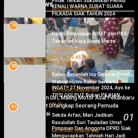
Trending News
KENALI WARNA SURAT SUARA
PILKADA SIAK TAHUN 2024
79
Hadiri Pelantikan KBMT dan PKS
IKLAN
Tabas, ini Kata Husni Merza
8
INFOTORIAL PEMKAB SIAK
Mari Sukseskan Pilkada Serentak
Tahun 2024
80
Bahas Sejumlah Isu Seputar Pemilu,
IKLAN
Wabup Husni Rakor bersama
Gubernur Riau
9
INFOTORIAL PEMKAB SIAK
INGAT!! 27 November 2024, Ayo ke
SIAK
TPS! GOLPUT Bukan PILIHAN
81
Sempat Melarikan Diri, Maling Motor Asal Pekanbaru
Sekda Arfan; Mari Jadikan
IKLAN
Tak Berkutik Saat Ditangkap Seorang Pemuda
Rasulullah Suri Tauladan Umat
Kampung Temusai
01
10
INFOTORIAL PEMKAB SIAK
6 Agustus 2026
Pimpinan Dan Anggota DPRD Siak
Mengucapkan Tahniah Hari Jadi
1