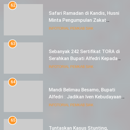
Safari Ramadan di Kandis, Husni
Minta Pengumpulan Zakat
Meningkat
INFOTORIAL PEMKAB SIAK
63
Sebanyak 242 Sertifikat TORA di
Serahkan Bupati Alfedri Kepada
Masyarakat Kerinci Kiri
INFOTORIAL PEMKAB SIAK
64
Mandi Belimau Besamo, Bupati
Alfedri : Jadikan Iven Kebudayaan
tahunan di Kabupaten Siak
INFOTORIAL PEMKAB SIAK
65
Tuntaskan Kasus Stunting,
Pemkab Siak Bersama PT. BSP