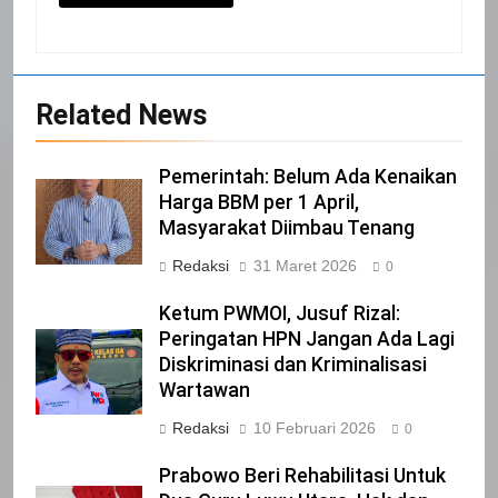
20
Selamat Hari Kebangkitan Nasional
IKLAN
Related News
21
Pemerintah: Belum Ada Kenaikan
Harga BBM per 1 April,
Iklan Pemerintah Kabupaten Siak
Masyarakat Diimbau Tenang
IKLAN
Redaksi
31 Maret 2026
0
Ketum PWMOI, Jusuf Rizal:
22
Peringatan HPN Jangan Ada Lagi
NORMAN SILITONGA CALEG DPRD
Diskriminasi dan Kriminalisasi
PROVINSI DKI JAKARTA
Wartawan
IKLAN
Redaksi
10 Februari 2026
0
23
Prabowo Beri Rehabilitasi Untuk
NURGARAHA HARPAL NOVTEN, SH