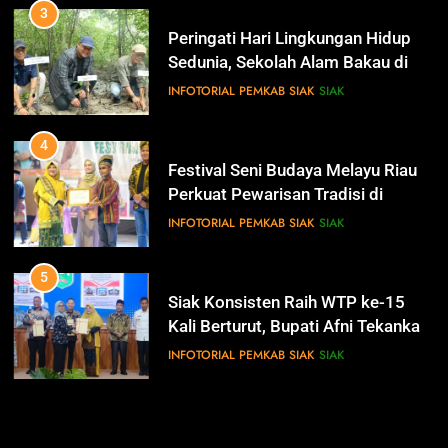
3
Pemerintah Kabupaten Siak
Peringati Hari Lingkungan Hidup
Mengucapkan Dirgahayu RI Ke- 79
Sedunia, Sekolah Alam Bakau di
IKLAN
Siak Cetak Generasi Penjaga
INFOTORIAL PEMKAB SIAK
SIAK
Pesisir
14
4
Selamat Hari Jadi Kabupaten
Festival Seni Budaya Melayu Riau
Bengkalis Ke- 512
Perkuat Pewarisan Tradisi di
IKLAN
Negeri Istana
INFOTORIAL PEMKAB SIAK
SIAK
15
5
Hari Bakti Adhyaksa
Siak Konsisten Raih WTP ke-15
IKLAN
Kali Berturut, Bupati Afni Tekankan
Penguatan Tata Kelola Keuangan
INFOTORIAL PEMKAB SIAK
SIAK
16
6
Selamat Hari Pajak
Antisipasi Pencurian Data,