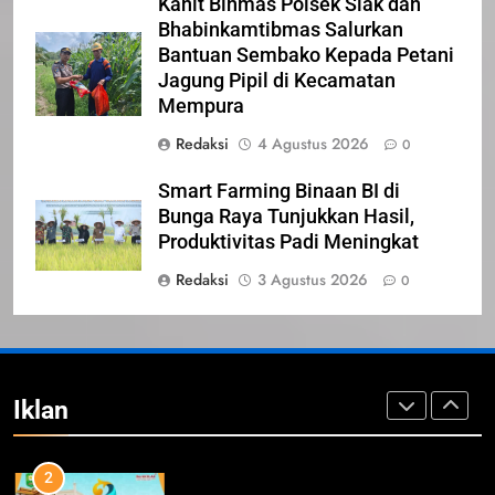
Kanit Binmas Polsek Siak dan
IKLAN
Bhabinkamtibmas Salurkan
Bantuan Sembako Kepada Petani
23
Jagung Pipil di Kecamatan
NURGARAHA HARPAL NOVTEN,
Mempura
SH CALON ANGGOTA DPRD
Redaksi
4 Agustus 2026
0
PROVINSI DKI JAKARTA
IKLAN
Smart Farming Binaan BI di
Bunga Raya Tunjukkan Hasil,
1
Produktivitas Padi Meningkat
Pimpinan Beserta Anggota DPRD
Kabupaten Siak Mengucapkan
Redaksi
3 Agustus 2026
0
Tahniah Hari Jadi Kabupaten Siak
IKLAN
Ke- 26
2
Pemerintah Kabupaten Siak
Iklan
Mengucapkan Tahniah Hari Jadi
ke-26 Kabupaten Siak
IKLAN