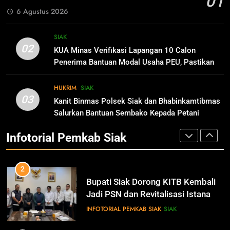
01
bersama Gubernur Riau
INFOTORIAL PEMKAB SIAK
6 Agustus 2026
10
81
Pimpinan Dan Anggota DPRD Siak
SIAK
Sekda Arfan; Mari Jadikan
Mengucapkan Tahniah Hari Jadi
02
KUA Minas Verifikasi Lapangan 10 Calon
Rasulullah Suri Tauladan Umat
Kabupaten Siak Ke-25 Tahun
Penerima Bantuan Modal Usaha PEU, Pastikan
IKLAN
SIAK
INFOTORIAL PEMKAB SIAK
Tepat Sasaran
HUKRIM
SIAK
11
03
Kanit Binmas Polsek Siak dan Bhabinkamtibmas
1
Hari Jadi Kabupaten Siak ke- 25
Salurkan Bantuan Sembako Kepada Petani
Pemkab Siak Manfaatkan Lahan
Tahun
Jagung Pipil di Kecamatan Mempura
Tidur Jadi Produktif Dorong PAD
IKLAN
Infotorial Pemkab Siak
dan Kesejahteraan Warga
INFOTORIAL PEMKAB SIAK
SIAK
12
2
Pimpinan Beserta Jajaran Media
Bupati Siak Dorong KITB Kembali
Suara Aspirasi.com Mengucapkan
Jadi PSN dan Revitalisasi Istana
Selamat HUT RI Ke-79
IKLAN
Kesultanan Siak
INFOTORIAL PEMKAB SIAK
SIAK
13