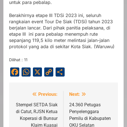
untuk para pebalap.
Berakhirnya etape III TDSi 2023 ini, seluruh
rangkaian event Tour De Siak (TDSi) tahun 2023
berjalan lancar. Dari pihak panitia pelaksana, di
etape III ini para pebalap menempuh rute
sepanjang 119,5 kilo meter melintasi jalan-jalan
protokol yang ada di sekitar Kota Siak. (Waruwu)
Dilihat :
11
Facebook
WhatsApp
X
Copy
Share
Link
Previous:
Next:
Navigasi
pos
Stempel SETDA Siak
24.360 Petugas
di Catut, RJSN Ketua
Penyelenggara
Koperasi di Bunsur
Pemilu di Kabupaten
Klaim Kuasai
OKU Selatan