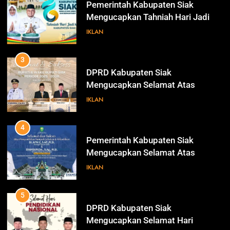
3
DPRD Kabupaten Siak
Mengucapkan Selamat Atas
Pengambilan Sumpah Jabatan
IKLAN
Bupati Dan Wakil Bupati Siak
Periode 2025-2030
4
Pemerintah Kabupaten Siak
Mengucapkan Selamat Atas
Pengambilan Sumpah Jabatan
IKLAN
Bupati Dan Wakil Bupati Siak
Periode 2025-2030
5
DPRD Kabupaten Siak
Mengucapkan Selamat Hari
Pendidikan Nasional
IKLAN
6
Sekretaris DPRD Kabupaten Siak