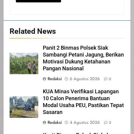
Related News
20
Selamat Hari Kebangkitan
Panit 2 Binmas Polsek Siak
Nasional
Sambangi Petani Jagung, Berikan
IKLAN
Motivasi Dukung Ketahanan
Pangan Nasional
21
Redaksi
6 Agustus 2026
0
Iklan Pemerintah Kabupaten Siak
KUA Minas Verifikasi Lapangan
IKLAN
10 Calon Penerima Bantuan
Modal Usaha PEU, Pastikan Tepat
Sasaran
22
Redaksi
4 Agustus 2026
NORMAN SILITONGA CALEG
0
DPRD PROVINSI DKI JAKARTA