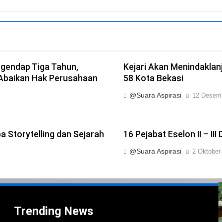
ngendap Tiga Tahun,
Kejari Akan Menindakla
 Abaikan Hak Perusahaan
58 Kota Bekasi
@Suara Aspirasi
12 Desem
 Storytelling dan Sejarah
16 Pejabat Eselon II – II
@Suara Aspirasi
2 Oktober
i
i
Trending News