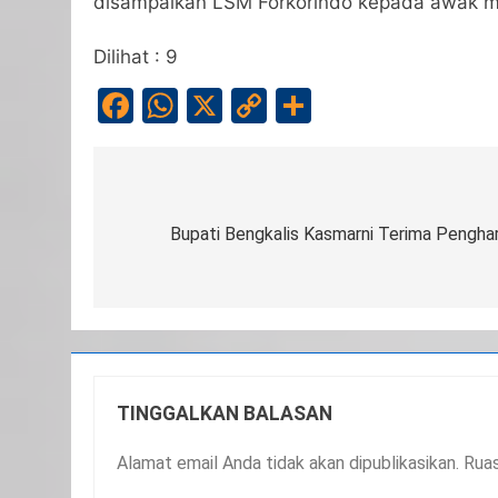
disampaikan LSM Forkorindo kepada awak me
Dilihat :
9
Facebook
WhatsApp
X
Copy
Share
Link
Navigasi
pos
Bupati Bengkalis Kasmarni Terima Pengha
TINGGALKAN BALASAN
Alamat email Anda tidak akan dipublikasikan.
Ruas