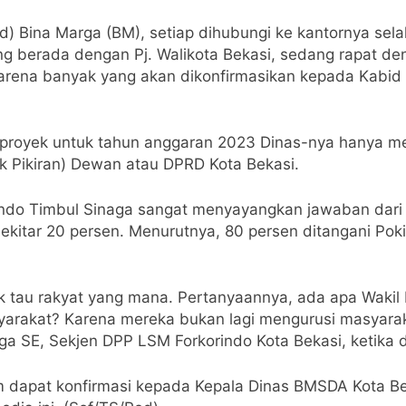
id) Bina Marga (BM), setiap dihubungi ke kantornya se
 berada dengan Pj. Walikota Bekasi, sedang rapat deng
karena banyak yang akan dikonfirmasikan kepada Kabid t
oyek untuk tahun anggaran 2023 Dinas-nya hanya meng
ok Pikiran) Dewan atau DPRD Kota Bekasi.
rindo Timbul Sinaga sangat menyayangkan jawaban dar
kitar 20 persen. Menurutnya, 80 persen ditangani Pok
dak tau rakyat yang mana. Pertanyaannya, ada apa Wakil
yarakat? Karena mereka bukan lagi mengurusi masyara
aga SE, Sekjen DPP LSM Forkorindo Kota Bekasi, ketika
elum dapat konfirmasi kepada Kepala Dinas BMSDA Kota