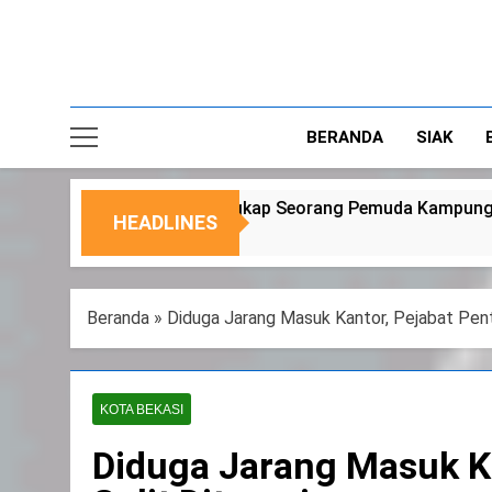
BERANDA
SIAK
angkap Seorang Pemuda Kampung Temusai
Duk
HEADLINES
6 Agu
Beranda
»
Diduga Jarang Masuk Kantor, Pejabat Pen
KOTA BEKASI
Diduga Jarang Masuk K