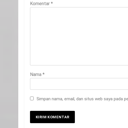
Komentar
*
20
Nama
*
Selamat Hari Kebangkitan
Nasional
IKLAN
Simpan nama, email, dan situs web saya pada pe
21
Iklan Pemerintah Kabupaten
Siak
IKLAN