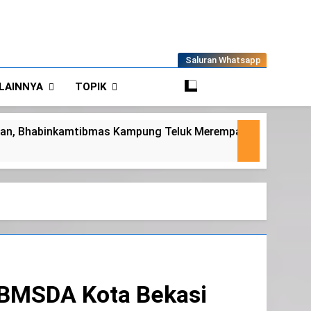
Saluran Whatsapp
LAINNYA
TOPIK
 Teluk Merempan Tinjau Tanaman Jagung Waga
 BMSDA Kota Bekasi