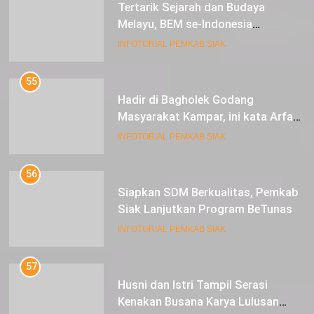
54
Tertarik Sejarah dan Budaya
Melayu, BEM se-Indonesia
Berkunjung ke Kabupaten Siak
INFOTORIAL PEMKAB SIAK
55
Hadir di Bagholek Godang
Masyarakat Kampar, ini kata Arfan
Usman
INFOTORIAL PEMKAB SIAK
56
Siapkan SDM Berkualitas, Pemkab
Siak Lanjutkan Program BeTunas
INFOTORIAL PEMKAB SIAK
57
Husni dan Istri Tampil Serasi
Kenakan Busana Karya Lulusan