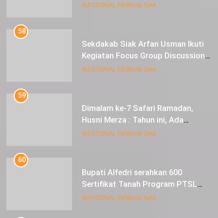
SMK Pariwisata Siak, di Lancang
INFOTORIAL PEMKAB SIAK
Kuning Carnival
58
Sekdakab Siak Arfan Usman Ikuti
Kegiatan Focus Group Discussion
Tentang Kebijakan Penganggaran
INFOTORIAL PEMKAB SIAK
dan Pengangkatan ASN
59
Dimalam ke-7 Safari Ramadan,
Husni Merza : Tahun ini, Ada
Perbaikan Jalan Lintas Siak ke
INFOTORIAL PEMKAB SIAK
Sungai Mandau
60
Bupati Alfedri serahkan 600
Sertifikat Tanah Program PTSL
kepada Masyarakat Tualang
INFOTORIAL PEMKAB SIAK