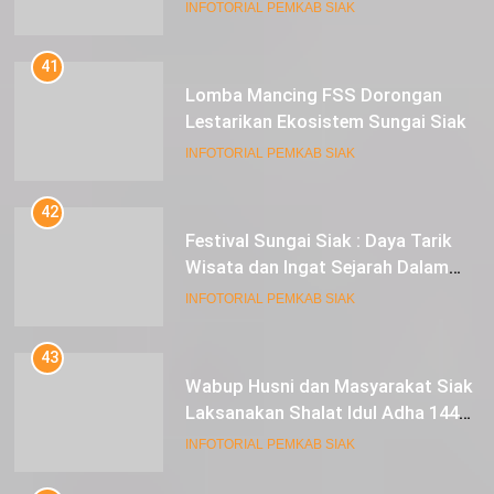
Pasar Tradisional
INFOTORIAL PEMKAB SIAK
41
Lomba Mancing FSS Dorongan
Lestarikan Ekosistem Sungai Siak
INFOTORIAL PEMKAB SIAK
42
Festival Sungai Siak : Daya Tarik
Wisata dan Ingat Sejarah Dalam
Lestarikan Peradaban
INFOTORIAL PEMKAB SIAK
43
Wabup Husni dan Masyarakat Siak
Laksanakan Shalat Idul Adha 1445
Hijriah di Lapangan Tugu Siak
INFOTORIAL PEMKAB SIAK