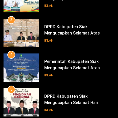
Mengucapkan Selamat Atas
Iklan
Pengambilan Sumpah Jabatan
IKLAN
Bupati Dan Wakil Bupati Siak
Periode 2025-2030
4
Pemerintah Kabupaten Siak
Mengucapkan Selamat Atas
Pengambilan Sumpah Jabatan
IKLAN
Bupati Dan Wakil Bupati Siak
Periode 2025-2030
5
DPRD Kabupaten Siak
Mengucapkan Selamat Hari
Pendidikan Nasional
IKLAN
6
Sekretaris DPRD Kabupaten Siak
Mengucapkan Selamat Hari Buruh
IKLAN
INFOTORIAL DPRD SIAK