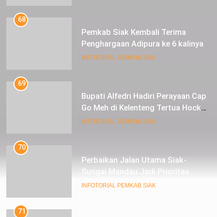
INFOTORIAL PEMKAB SIAK
68
Pemkab Siak Kembali Terima
Penghargaan Adipura ke 6 kalinya
INFOTORIAL PEMKAB SIAK
69
Bupati Alfedri Hadiri Perayaan Cap
Go Meh di Kelenteng Tertua Hock
Siu Kiong Kota Siak Sri Indrapura
INFOTORIAL PEMKAB SIAK
70
Perbaikan Jalan Utama Siak-
Sungai Mandau Jadi Prioritas
INFOTORIAL PEMKAB SIAK