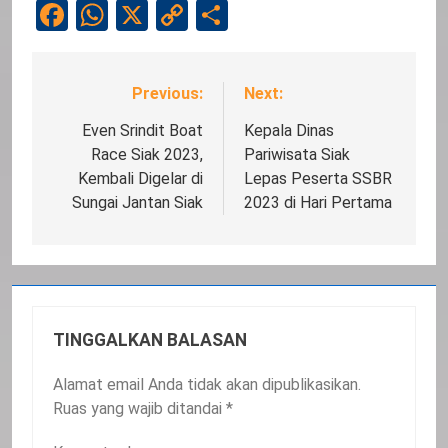
Facebook
WhatsApp
X
Copy
Share
Link
Previous:
Next:
Navigasi
pos
Even Srindit Boat
Kepala Dinas
Race Siak 2023,
Pariwisata Siak
Kembali Digelar di
Lepas Peserta SSBR
Sungai Jantan Siak
2023 di Hari Pertama
TINGGALKAN BALASAN
Alamat email Anda tidak akan dipublikasikan.
Ruas yang wajib ditandai
*