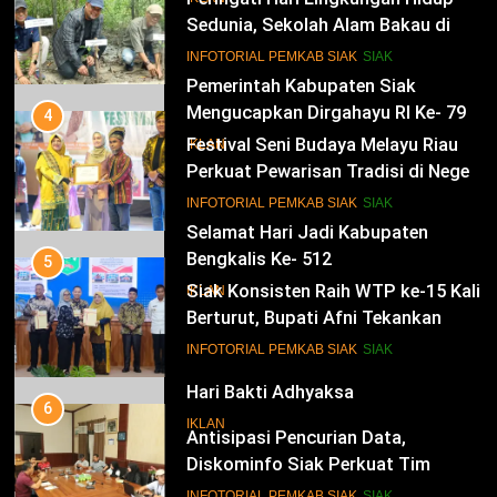
Peringati Hari Lingkungan Hidup
IKLAN
Sedunia, Sekolah Alam Bakau di
Siak Cetak Generasi Penjaga
14
INFOTORIAL PEMKAB SIAK
SIAK
Pesisir
Selamat Hari Jadi Kabupaten
Bengkalis Ke- 512
4
Festival Seni Budaya Melayu Riau
IKLAN
Perkuat Pewarisan Tradisi di Negeri
Istana
15
INFOTORIAL PEMKAB SIAK
SIAK
Hari Bakti Adhyaksa
5
IKLAN
Siak Konsisten Raih WTP ke-15 Kali
Berturut, Bupati Afni Tekankan
Penguatan Tata Kelola Keuangan
16
INFOTORIAL PEMKAB SIAK
SIAK
Selamat Hari Pajak
6
IKLAN
Antisipasi Pencurian Data,
Diskominfo Siak Perkuat Tim