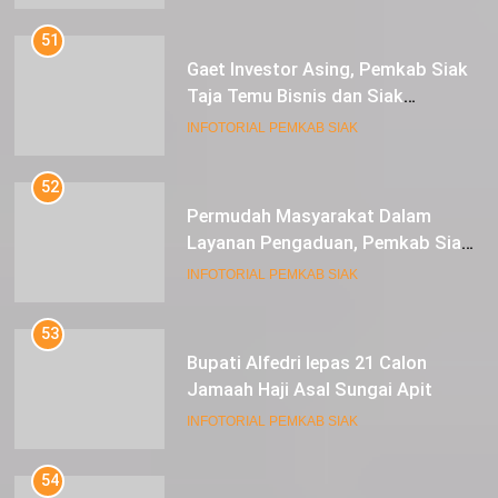
51
Gaet Investor Asing, Pemkab Siak
Taja Temu Bisnis dan Siak
Expoversary 2024
INFOTORIAL PEMKAB SIAK
52
Permudah Masyarakat Dalam
Layanan Pengaduan, Pemkab Siak
Luncurkan Aplikasi SIP PUAN
INFOTORIAL PEMKAB SIAK
53
Bupati Alfedri lepas 21 Calon
Jamaah Haji Asal Sungai Apit
INFOTORIAL PEMKAB SIAK