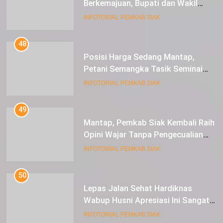
Berkemajuan, Bupati dan Wakil
Bupati Siak Terima Gelar Adat
INFOTORIAL PEMKAB SIAK
48
Posisi Harga Sedang Mantap,
Petani Semangka Tasik Seminai
Raup Untung
INFOTORIAL PEMKAB SIAK
49
Mantap, Pemkab Siak Kembali Raih
Opini Wajar Tanpa Pengecualian
ke-13 Dari BPK RI.
INFOTORIAL PEMKAB SIAK
50
Lepas Jalan Sehat Hardiknas
Wabup Husni Apresiasi Ini Sangat
Luar Biasa
INFOTORIAL PEMKAB SIAK