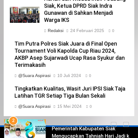
Harlah dan Wisuda IKS.PI Cabang
23
Siak, Ketua DPRD Siak Indra
NURGARAHA HARPAL NOVTEN, SH
Gunawan di Sahkan Menjadi
CALON ANGGOTA DPRD PROVINSI
Warga IKS
DKI JAKARTA
IKLAN
Redaksi
24 Februari 2025
0
1
Tim Putra Polres Siak Juara di Final Open
Pimpinan Beserta Anggota DPRD
Tournament Voli Kapolda Cup Riau 2024,
Kabupaten Siak Mengucapkan
AKBP Asep Sujarwadi Ucap Rasa Syukur dan
Tahniah Hari Jadi Kabupaten Siak
IKLAN
Terimakasih
Ke- 26
@Suara Aspirasi
10 Juli 2024
0
2
Pemerintah Kabupaten Siak
Tingkatkan Kualitas, Wasit Juri IPSI Siak Taja
Mengucapkan Tahniah Hari Jadi ke-
Latihan TGR Setiap Tiga Bulan Sekali
26 Kabupaten Siak
IKLAN
@Suara Aspirasi
15 Mei 2024
0
3
DPRD Kabupaten Siak