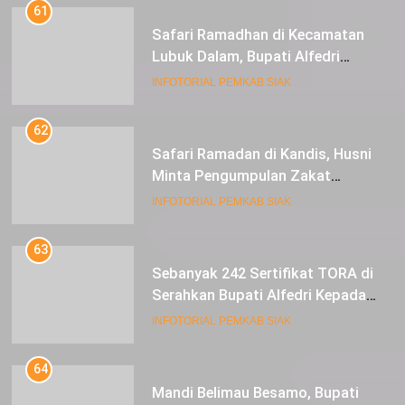
61
Safari Ramadhan di Kecamatan
Lubuk Dalam, Bupati Alfedri
Mengingatkan Masyarakat
INFOTORIAL PEMKAB SIAK
Pentingnya Berzakat
62
Safari Ramadan di Kandis, Husni
Minta Pengumpulan Zakat
Meningkat
INFOTORIAL PEMKAB SIAK
63
Sebanyak 242 Sertifikat TORA di
Serahkan Bupati Alfedri Kepada
Masyarakat Kerinci Kiri
INFOTORIAL PEMKAB SIAK
64