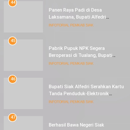
44
Panen Raya Padi di Desa
Laksamana, Bupati Alfedri
Serahkan 16 Unit Mesin Pompa Air
INFOTORIAL PEMKAB SIAK
dan 1 Cultivator
45
Pabrik Pupuk NPK Segera
Beroperasi di Tualang, Bupati
Alfedri Investasi ini Tingkatkan
INFOTORIAL PEMKAB SIAK
Ekonomi Masyarakat
46
Bupati Siak Alfedri Serahkan Kartu
Tanda Penduduk-Elektronik
Kepada Pelajar SMK 1 Koto Gasib
INFOTORIAL PEMKAB SIAK
47
Berhasil Bawa Negeri Siak