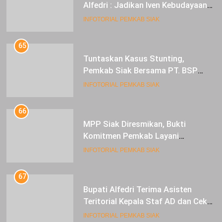
Mandi Belimau Besamo, Bupati
Alfedri : Jadikan Iven Kebudayaan
tahunan di Kabupaten Siak
INFOTORIAL PEMKAB SIAK
65
Tuntaskan Kasus Stunting,
Pemkab Siak Bersama PT. BSP
Siap Berkolaborasi
INFOTORIAL PEMKAB SIAK
66
MPP Siak Diresmikan, Bukti
Komitmen Pemkab Layani
Masyarakat Dengan Baik
INFOTORIAL PEMKAB SIAK
67
Bupati Alfedri Terima Asisten
Teritorial Kepala Staf AD dan Cek
Kesiapan Acara TMMD