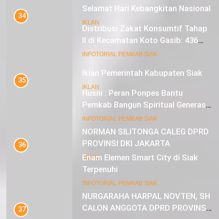
Iklan Pemerintah Kabupaten Siak
34
IKLAN
Distribusi Zakat Konsumtif Tahap
II di Kecamatan Koto Gasib: 436
Mustahik Terima Bantuan
22
INFOTORIAL PEMKAB SIAK
NORMAN SILITONGA CALEG DPRD
PROVINSI DKI JAKARTA
35
Husni : Peran Ponpes Bantu
IKLAN
Pemkab Bangun Spiritual Generasi
Muda
23
INFOTORIAL PEMKAB SIAK
NURGARAHA HARPAL NOVTEN, SH
CALON ANGGOTA DPRD PROVINSI
36
DKI JAKARTA
Enam Elemen Smart City di Siak
IKLAN
Terpenuhi
INFOTORIAL PEMKAB SIAK
37