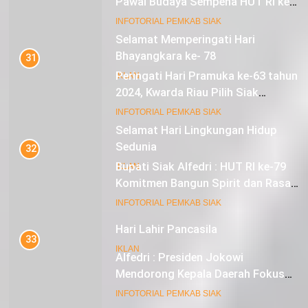
Pawai Budaya Sempena HUT RI ke-
79
18
INFOTORIAL PEMKAB SIAK
Selamat Hari Lingkungan Hidup
Sedunia
31
Peringati Hari Pramuka ke-63 tahun
IKLAN
2024, Kwarda Riau Pilih Siak
Sebagai Tuan Rumah
19
INFOTORIAL PEMKAB SIAK
Hari Lahir Pancasila
32
IKLAN
Bupati Siak Alfedri : HUT RI ke-79
Komitmen Bangun Spirit dan Rasa
Nasionalisme
20
INFOTORIAL PEMKAB SIAK
Selamat Hari Kebangkitan Nasional
33
IKLAN
Alfedri : Presiden Jokowi
Mendorong Kepala Daerah Fokus
pada Inflasi dan Pilkada Serentak
21
INFOTORIAL PEMKAB SIAK