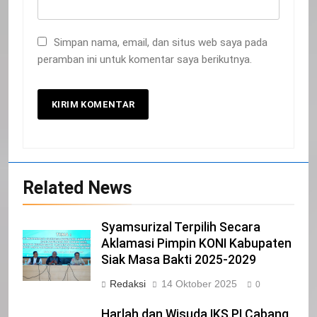
20
Simpan nama, email, dan situs web saya pada
peramban ini untuk komentar saya berikutnya.
Selamat Hari Kebangkitan Nasional
IKLAN
21
Iklan Pemerintah Kabupaten Siak
IKLAN
Related News
22
Syamsurizal Terpilih Secara
NORMAN SILITONGA CALEG DPRD
Aklamasi Pimpin KONI Kabupaten
PROVINSI DKI JAKARTA
Siak Masa Bakti 2025-2029
IKLAN
Redaksi
14 Oktober 2025
0