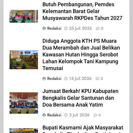
Butuh Pembangunan, Pemdes
21
Kelemantan Barat Gelar
Musyawarah RKPDes Tahun 2027
Iklan Pemerintah Kabupaten Siak
Redaksi
25 Juli 2026
IKLAN
0
Diduga Anggota KTH PS Muara
Dua Merambah dan Jual Belikan
22
Kawasan Hutan Hingga Serobot
NORMAN SILITONGA CALEG
Lahan Kelompok Tani Kampung
DPRD PROVINSI DKI JAKARTA
Temusai
IKLAN
Redaksi
15 Juli 2026
0
23
Jumaat Berkah! KPU Kabupaten
NURGARAHA HARPAL NOVTEN,
Bengkalis Gelar Santunan dan
SH CALON ANGGOTA DPRD
Doa Bersama Anak Yatim
PROVINSI DKI JAKARTA
IKLAN
Redaksi
3 Juli 2026
0
1
Bupati Kasmarni Ajak Masyarakat