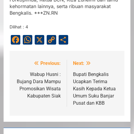
kehormatan lainnya, serta ribuan masyarakat
Bengkalis. ***ZN.RN
Dilihat :
4
Facebook
WhatsApp
X
Copy
Share
Link
Previous:
Next:
Navigasi
pos
Wabup Husni :
Bupati Bengkalis
Bujang Dara Mampu
Ucapkan Terima
Promosikan Wisata
Kasih Kepada Ketua
Kabupaten Siak
Umum Suku Banjar
Pusat dan KBB