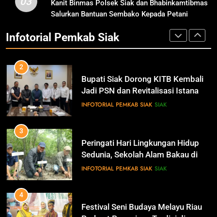
03
Tahun
Kanit Binmas Polsek Siak dan Bhabinkamtibmas
1
Salurkan Bantuan Sembako Kepada Petani
IKLAN
Pemkab Siak Manfaatkan Lahan
Jagung Pipil di Kecamatan Mempura
Tidur Jadi Produktif Dorong PAD
Infotorial Pemkab Siak
dan Kesejahteraan Warga
INFOTORIAL PEMKAB SIAK
SIAK
12
Pimpinan Beserta Jajaran Media
Suara Aspirasi.com Mengucapkan
2
Selamat HUT RI Ke-79
IKLAN
Bupati Siak Dorong KITB Kembali
Jadi PSN dan Revitalisasi Istana
Kesultanan Siak
INFOTORIAL PEMKAB SIAK
SIAK
13
Pemerintah Kabupaten Siak
Mengucapkan Dirgahayu RI Ke- 79
3
IKLAN
Peringati Hari Lingkungan Hidup
Sedunia, Sekolah Alam Bakau di
Siak Cetak Generasi Penjaga
INFOTORIAL PEMKAB SIAK
SIAK
14
Pesisir
Selamat Hari Jadi Kabupaten
Bengkalis Ke- 512
4
IKLAN
Festival Seni Budaya Melayu Riau