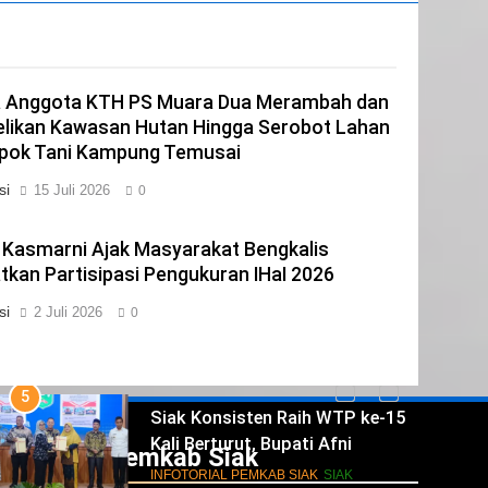
3
Peringati Hari Lingkungan Hidup
Sedunia, Sekolah Alam Bakau di
Siak Cetak Generasi Penjaga
a Anggota KTH PS Muara Dua Merambah dan
INFOTORIAL PEMKAB SIAK
SIAK
Pesisir
elikan Kawasan Hutan Hingga Serobot Lahan
4
pok Tani Kampung Temusai
Festival Seni Budaya Melayu Riau
si
15 Juli 2026
0
Perkuat Pewarisan Tradisi di
Negeri Istana
INFOTORIAL PEMKAB SIAK
SIAK
 Kasmarni Ajak Masyarakat Bengkalis
5
tkan Partisipasi Pengukuran IHaI 2026
Siak Konsisten Raih WTP ke-15
si
2 Juli 2026
0
Kali Berturut, Bupati Afni
Tekankan Penguatan Tata Kelola
INFOTORIAL PEMKAB SIAK
SIAK
Keuangan
6
Antisipasi Pencurian Data,
Diskominfo Siak Perkuat Tim
Infotorial Pemkab Siak
Tanggap Insiden Siber
INFOTORIAL PEMKAB SIAK
SIAK