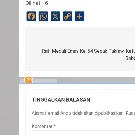
Dilihat :
6
Facebook
WhatsApp
X
Copy
Share
Link
Navigasi
pos
Raih Medali Emas Ke-54 Sepak Takraw, Ket
Bobb
20
Selamat Hari Kebangkitan
Nasional
IKLAN
TINGGALKAN BALASAN
21
Iklan Pemerintah Kabupaten
Alamat email Anda tidak akan dipublikasikan.
Ruas
Siak
Komentar
*
IKLAN