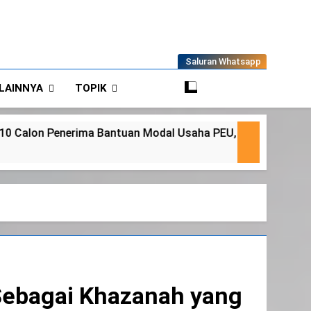
Saluran Whatsapp
LAINNYA
TOPIK
odal Usaha PEU, Pastikan Tepat Sasaran
Ka
4 A
Sebagai Khazanah yang