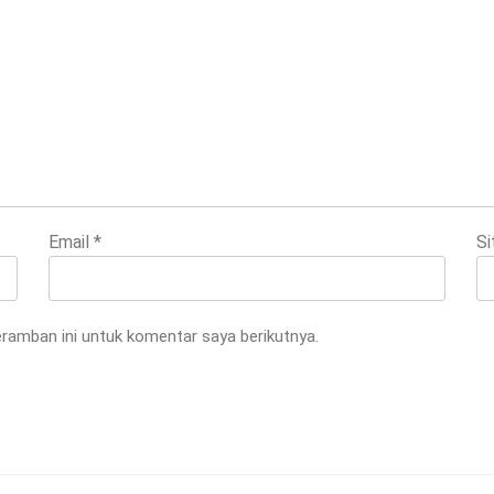
Email
*
Si
ramban ini untuk komentar saya berikutnya.
i
i