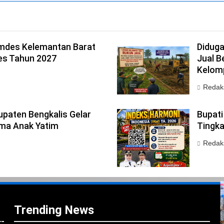
mdes Kelemantan Barat
Didug
es Tahun 2027
Jual B
Kelom
Redak
paten Bengkalis Gelar
Bupati
ma Anak Yatim
Tingka
Redak
i
Trending News