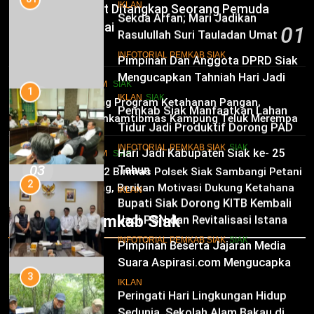
Sekda Arfan; Mari Jadikan
IKLAN
Tak Berkutik Saat Ditangkap Seorang Pemuda
Rasulullah Suri Tauladan Umat
Kampung Temusai
01
10
INFOTORIAL PEMKAB SIAK
6 Agustus 2026
Pimpinan Dan Anggota DPRD Siak
Mengucapkan Tahniah Hari Jadi
1
HUKRIM
SIAK
Kabupaten Siak Ke-25 Tahun
Pemkab Siak Manfaatkan Lahan
02
IKLAN
SIAK
Dukung Program Ketahanan Pangan,
Tidur Jadi Produktif Dorong PAD
Bhabinkamtibmas Kampung Teluk Merempan
dan Kesejahteraan Warga
11
Tinjau Tanaman Jagung Waga
INFOTORIAL PEMKAB SIAK
SIAK
Hari Jadi Kabupaten Siak ke- 25
HUKRIM
SIAK
03
Tahun
2
Panit 2 Binmas Polsek Siak Sambangi Petani
Jagung, Berikan Motivasi Dukung Ketahanan
Bupati Siak Dorong KITB Kembali
IKLAN
Pangan Nasional
Jadi PSN dan Revitalisasi Istana
Infotorial Pemkab Siak
Kesultanan Siak
12
INFOTORIAL PEMKAB SIAK
SIAK
Pimpinan Beserta Jajaran Media
Suara Aspirasi.com Mengucapkan
3
Selamat HUT RI Ke-79
Peringati Hari Lingkungan Hidup
IKLAN
Sedunia, Sekolah Alam Bakau di