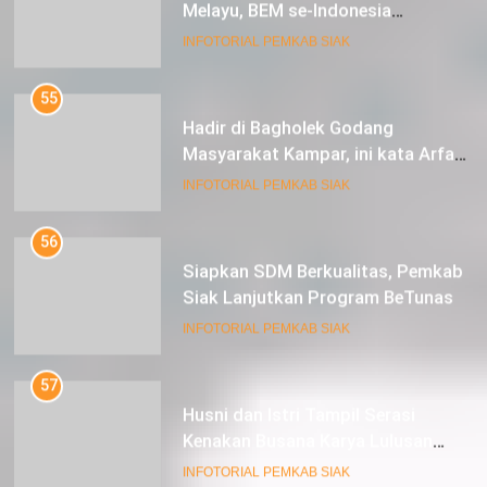
Berkunjung ke Kabupaten Siak
INFOTORIAL PEMKAB SIAK
55
Hadir di Bagholek Godang
Masyarakat Kampar, ini kata Arfan
Usman
INFOTORIAL PEMKAB SIAK
56
Siapkan SDM Berkualitas, Pemkab
Siak Lanjutkan Program BeTunas
INFOTORIAL PEMKAB SIAK
57
Husni dan Istri Tampil Serasi
Kenakan Busana Karya Lulusan
SMK Pariwisata Siak, di Lancang
INFOTORIAL PEMKAB SIAK
Kuning Carnival