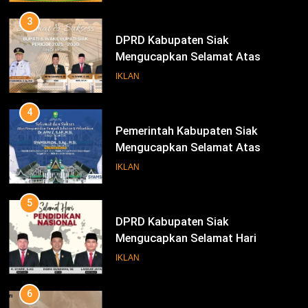
3
DPRD Kabupaten Siak
Mengucapkan Selamat Atas
Pengambilan Sumpah Jabatan
IKLAN
Bupati Dan Wakil Bupati Siak
Periode 2025-2030
4
Pemerintah Kabupaten Siak
Mengucapkan Selamat Atas
Pengambilan Sumpah Jabatan
IKLAN
Bupati Dan Wakil Bupati Siak
Periode 2025-2030
5
DPRD Kabupaten Siak
Mengucapkan Selamat Hari
Pendidikan Nasional
IKLAN
6