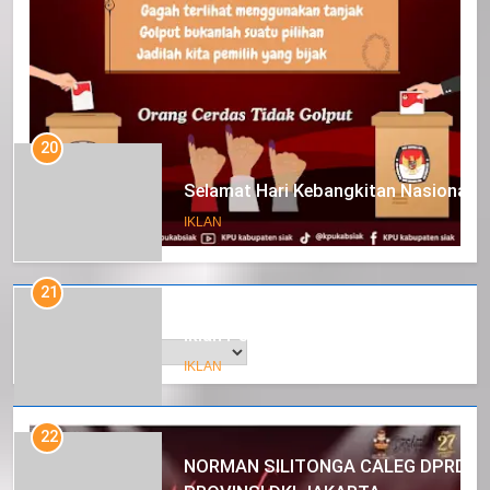
20
Selamat Hari Kebangkitan Nasional
IKLAN
21
Arsip
Iklan Pemerintah Kabupaten Siak
IKLAN
22
NORMAN SILITONGA CALEG DPRD