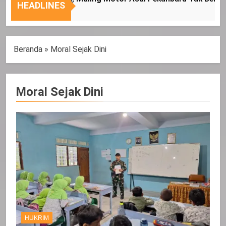
Nasional
Tepat
HEADLINES
Sasaran
Beranda
»
Moral Sejak Dini
Moral Sejak Dini
HUKRIM