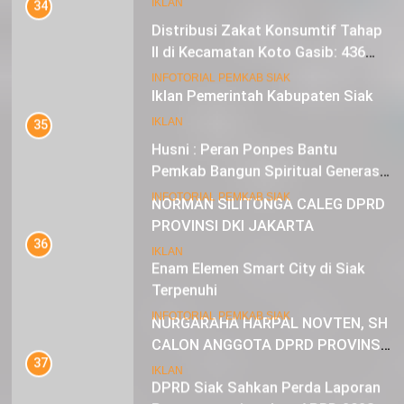
IKLAN
Distribusi Zakat Konsumtif Tahap
II di Kecamatan Koto Gasib: 436
Mustahik Terima Bantuan
21
INFOTORIAL PEMKAB SIAK
Iklan Pemerintah Kabupaten Siak
35
IKLAN
Husni : Peran Ponpes Bantu
Pemkab Bangun Spiritual Generasi
Muda
22
INFOTORIAL PEMKAB SIAK
NORMAN SILITONGA CALEG DPRD
PROVINSI DKI JAKARTA
36
Enam Elemen Smart City di Siak
IKLAN
Terpenuhi
23
INFOTORIAL PEMKAB SIAK
NURGARAHA HARPAL NOVTEN, SH
CALON ANGGOTA DPRD PROVINSI
37
DKI JAKARTA
DPRD Siak Sahkan Perda Laporan
IKLAN
Pertanggungjawaban APBD 2023