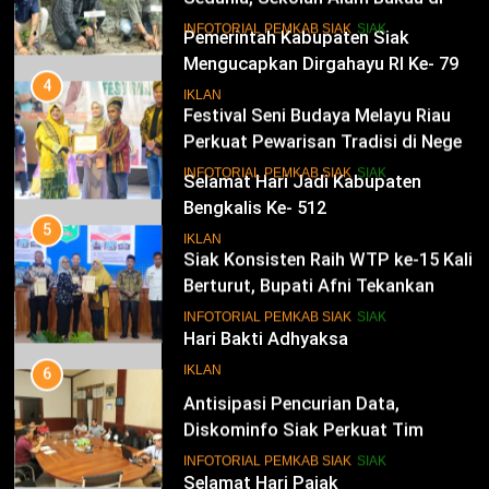
Siak Cetak Generasi Penjaga
13
INFOTORIAL PEMKAB SIAK
SIAK
Pesisir
Pemerintah Kabupaten Siak
Mengucapkan Dirgahayu RI Ke- 79
4
Festival Seni Budaya Melayu Riau
IKLAN
Perkuat Pewarisan Tradisi di Negeri
Istana
14
INFOTORIAL PEMKAB SIAK
SIAK
Selamat Hari Jadi Kabupaten
Bengkalis Ke- 512
5
Siak Konsisten Raih WTP ke-15 Kali
IKLAN
Berturut, Bupati Afni Tekankan
Penguatan Tata Kelola Keuangan
15
INFOTORIAL PEMKAB SIAK
SIAK
Hari Bakti Adhyaksa
6
IKLAN
Antisipasi Pencurian Data,
Diskominfo Siak Perkuat Tim
Tanggap Insiden Siber Mendukung
16
INFOTORIAL PEMKAB SIAK
SIAK
SPBE
Selamat Hari Pajak