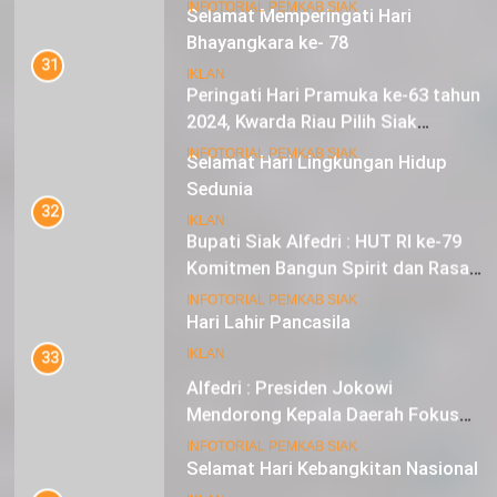
Selamat Memperingati Hari
Bhayangkara ke- 78
31
Peringati Hari Pramuka ke-63 tahun
IKLAN
2024, Kwarda Riau Pilih Siak
Sebagai Tuan Rumah
18
INFOTORIAL PEMKAB SIAK
Selamat Hari Lingkungan Hidup
Sedunia
32
Bupati Siak Alfedri : HUT RI ke-79
IKLAN
Komitmen Bangun Spirit dan Rasa
Nasionalisme
19
INFOTORIAL PEMKAB SIAK
Hari Lahir Pancasila
33
IKLAN
Alfedri : Presiden Jokowi
Mendorong Kepala Daerah Fokus
pada Inflasi dan Pilkada Serentak
20
INFOTORIAL PEMKAB SIAK
Selamat Hari Kebangkitan Nasional
34