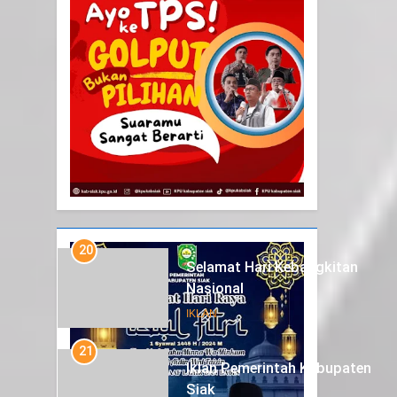
20
Selamat Hari Kebangkitan
Nasional
IKLAN
21
Iklan Pemerintah Kabupaten
Siak
IKLAN
22
NORMAN SILITONGA CALEG
DPRD PROVINSI DKI JAKARTA