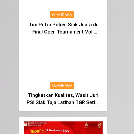
OLAHRAGA
Tim Putra Polres Siak Juara di
Final Open Tournament Voli
Kapolda Cup Riau 2024, AKBP
Asep Sujarwadi Ucap Rasa
Syukur dan Terimakasih
OLAHRAGA
Tingkatkan Kualitas, Wasit Juri
IPSI Siak Taja Latihan TGR Setiap
Tiga Bulan Sekali