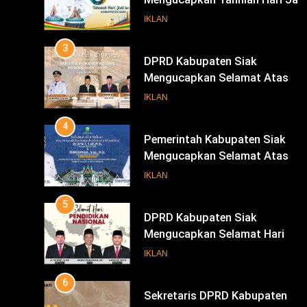
Mengucapkan Selamat Atas
Pengambilan Sumpah Jabatan
IKLAN
Bupati Dan Wakil Bupati Siak
4
Periode 2025-2030
Pemerintah Kabupaten Siak
Mengucapkan Selamat Atas
Pengambilan Sumpah Jabatan
IKLAN
Bupati Dan Wakil Bupati Siak
5
Periode 2025-2030
DPRD Kabupaten Siak
Mengucapkan Selamat Hari
Pendidikan Nasional
IKLAN
6
Sekretaris DPRD Kabupaten
Siak Mengucapkan Selamat Har
Buruh
IKLAN
INFOTORIAL DPRD SIAK
7
KENALI WARNA SURAT SUARA