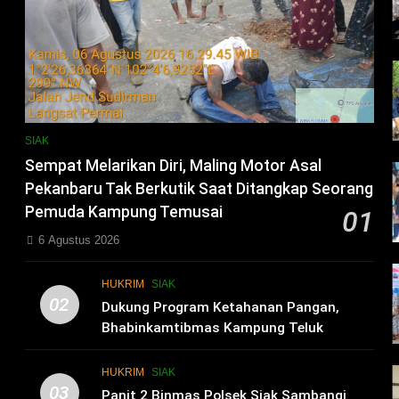
SIAK
Sempat Melarikan Diri, Maling Motor Asal
Pekanbaru Tak Berkutik Saat Ditangkap Seorang
Pemuda Kampung Temusai
01
6 Agustus 2026
HUKRIM
SIAK
02
i
Dukung Program Ketahanan Pangan,
Bhabinkamtibmas Kampung Teluk
Merempan Tinjau Tanaman Jagung Waga
HUKRIM
SIAK
03
Panit 2 Binmas Polsek Siak Sambangi