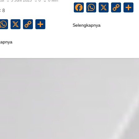
si
3 Juni 2025
0
0 Min
Facebook
WhatsA
X
Co
S
: 8
Lin
Facebook
WhatsApp
X
Copy
Share
Selengkapnya
Link
kapnya