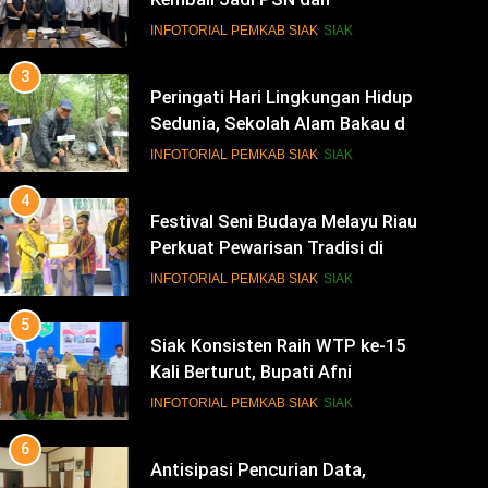
Sedunia, Sekolah Alam Bakau di
Siak Cetak Generasi Penjaga
INFOTORIAL PEMKAB SIAK
SIAK
Pesisir
4
Festival Seni Budaya Melayu Riau
Perkuat Pewarisan Tradisi di
Negeri Istana
INFOTORIAL PEMKAB SIAK
SIAK
5
Siak Konsisten Raih WTP ke-15
Kali Berturut, Bupati Afni
Tekankan Penguatan Tata Kelola
INFOTORIAL PEMKAB SIAK
SIAK
Keuangan
6
Antisipasi Pencurian Data,
Diskominfo Siak Perkuat Tim
Tanggap Insiden Siber
INFOTORIAL PEMKAB SIAK
SIAK
Mendukung SPBE
7
Safari Ramadan di Pedalaman