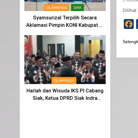
Redak
OLAHRAGA
SIAK
Dilihat 
Syamsurizal Terpilih Secara
Aklamasi Pimpin KONI Kabupaten
Siak Masa Bakti 2025-2029
Seleng
OLAHRAGA
Harlah dan Wisuda IKS.PI Cabang
Siak, Ketua DPRD Siak Indra
Gunawan di Sahkan Menjadi
Warga IKS