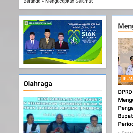
Beranda
»
Mengucapkan Selamat
Men
IKLA
Olahraga
DPRD 
Meng
Penga
Bupat
Perio