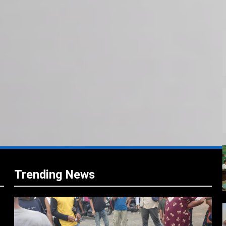
i
i
Trending News