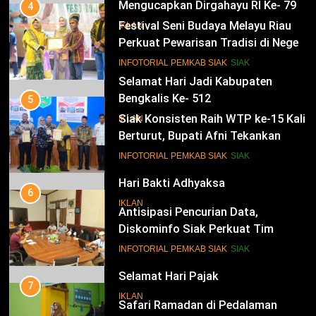
Bengkalis Ke- 512
4
Festival Seni Budaya Melayu Riau
IKLAN
Perkuat Pewarisan Tradisi di Negeri
Istana
15
INFOTORIAL PEMKAB SIAK
SIAK
Hari Bakti Adhyaksa
5
IKLAN
Siak Konsisten Raih WTP ke-15 Kali
Berturut, Bupati Afni Tekankan
Penguatan Tata Kelola Keuangan
16
INFOTORIAL PEMKAB SIAK
SIAK
Selamat Hari Pajak
6
IKLAN
Antisipasi Pencurian Data,
Diskominfo Siak Perkuat Tim
Tanggap Insiden Siber Mendukung
17
INFOTORIAL PEMKAB SIAK
SIAK
SPBE
Selamat Memperingati Hari
Bhayangkara ke- 78
7
Safari Ramadan di Pedalaman
IKLAN