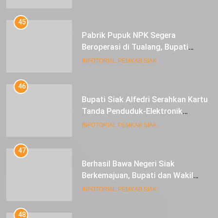
dan 1 Cultivator
45
Pabrik Pupuk NPK Segera
Beroperasi di Tualang, Bupati
Alfedri Investasi ini Tingkatkan
INFOTORIAL PEMKAB SIAK
Ekonomi Masyarakat
46
Bupati Siak Alfedri Serahkan Kartu
Tanda Penduduk-Elektronik
Kepada Pelajar SMK 1 Koto Gasib
INFOTORIAL PEMKAB SIAK
47
Berhasil Bawa Negeri Siak
Berkemajuan, Bupati dan Wakil
Bupati Siak Terima Gelar Adat
INFOTORIAL PEMKAB SIAK
48