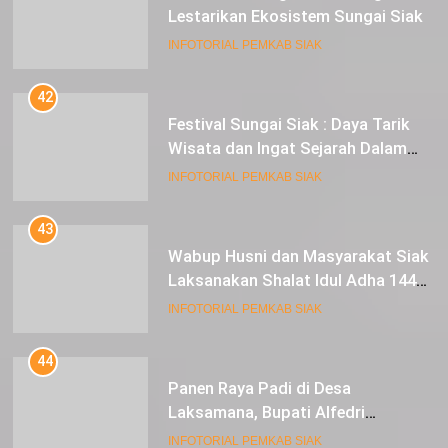
Lestarikan Ekosistem Sungai Siak
INFOTORIAL PEMKAB SIAK
42
Festival Sungai Siak : Daya Tarik
Wisata dan Ingat Sejarah Dalam
Lestarikan Peradaban
INFOTORIAL PEMKAB SIAK
43
Wabup Husni dan Masyarakat Siak
Laksanakan Shalat Idul Adha 1445
Hijriah di Lapangan Tugu Siak
INFOTORIAL PEMKAB SIAK
44
Panen Raya Padi di Desa
Laksamana, Bupati Alfedri
Serahkan 16 Unit Mesin Pompa Air
INFOTORIAL PEMKAB SIAK