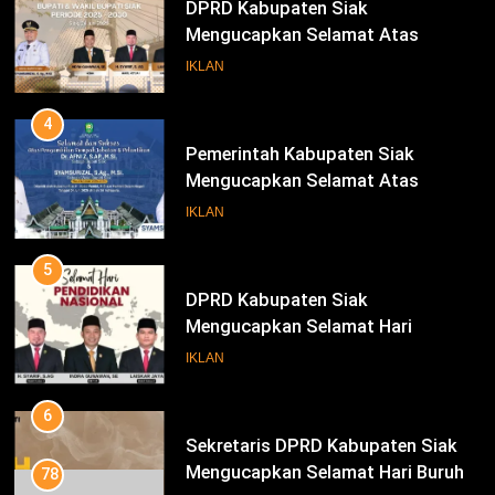
Pemerintah Kabupaten Siak
Mengucapkan Selamat Atas
Pengambilan Sumpah Jabatan
IKLAN
Bupati Dan Wakil Bupati Siak
Periode 2025-2030
5
DPRD Kabupaten Siak
Mengucapkan Selamat Hari
Pendidikan Nasional
IKLAN
6
Sekretaris DPRD Kabupaten Siak
Mengucapkan Selamat Hari Buruh
IKLAN
INFOTORIAL DPRD SIAK
7
KENALI WARNA SURAT SUARA
PILKADA SIAK TAHUN 2024
78