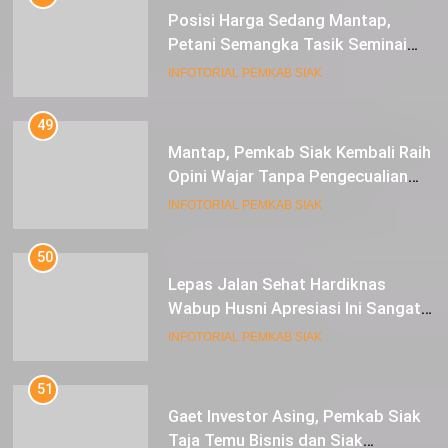
Posisi Harga Sedang Mantap,
Petani Semangka Tasik Seminai
Raup Untung
INFOTORIAL PEMKAB SIAK
49
Mantap, Pemkab Siak Kembali Raih
Opini Wajar Tanpa Pengecualian
ke-13 Dari BPK RI.
INFOTORIAL PEMKAB SIAK
50
Lepas Jalan Sehat Hardiknas
Wabup Husni Apresiasi Ini Sangat
Luar Biasa
INFOTORIAL PEMKAB SIAK
51
Gaet Investor Asing, Pemkab Siak
Taja Temu Bisnis dan Siak