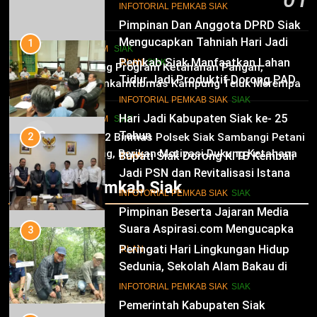
11
INFOTORIAL PEMKAB SIAK
6 Agustus 2026
Hari Jadi Kabupaten Siak ke- 25
Tahun
1
HUKRIM
SIAK
Pemkab Siak Manfaatkan Lahan
02
IKLAN
Dukung Program Ketahanan Pangan,
Tidur Jadi Produktif Dorong PAD
Bhabinkamtibmas Kampung Teluk Merempan
dan Kesejahteraan Warga
12
Tinjau Tanaman Jagung Waga
INFOTORIAL PEMKAB SIAK
SIAK
Pimpinan Beserta Jajaran Media
HUKRIM
SIAK
03
Suara Aspirasi.com Mengucapkan
2
Panit 2 Binmas Polsek Siak Sambangi Petani
Selamat HUT RI Ke-79
Jagung, Berikan Motivasi Dukung Ketahanan
Bupati Siak Dorong KITB Kembali
IKLAN
Pangan Nasional
Jadi PSN dan Revitalisasi Istana
Infotorial Pemkab Siak
Kesultanan Siak
13
INFOTORIAL PEMKAB SIAK
SIAK
Pemerintah Kabupaten Siak
Mengucapkan Dirgahayu RI Ke- 79
3
Peringati Hari Lingkungan Hidup
IKLAN
Sedunia, Sekolah Alam Bakau di
Siak Cetak Generasi Penjaga
14
INFOTORIAL PEMKAB SIAK
SIAK
Pesisir
Selamat Hari Jadi Kabupaten