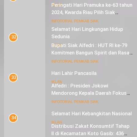
Peringati Hari Pramuka ke-63 tahun
IKLAN
2024, Kwarda Riau Pilih Siak
Sebagai Tuan Rumah
19
INFOTORIAL PEMKAB SIAK
Hari Lahir Pancasila
32
IKLAN
Bupati Siak Alfedri : HUT RI ke-79
Komitmen Bangun Spirit dan Rasa
Nasionalisme
20
INFOTORIAL PEMKAB SIAK
Selamat Hari Kebangkitan Nasional
33
IKLAN
Alfedri : Presiden Jokowi
Mendorong Kepala Daerah Fokus
pada Inflasi dan Pilkada Serentak
21
INFOTORIAL PEMKAB SIAK
Iklan Pemerintah Kabupaten Siak
34
IKLAN
Distribusi Zakat Konsumtif Tahap
II di Kecamatan Koto Gasib: 436