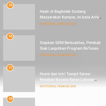
55
Hadir di Bagholek Godang
Masyarakat Kampar, ini kata Arfan
Usman
INFOTORIAL PEMKAB SIAK
56
Siapkan SDM Berkualitas, Pemkab
Siak Lanjutkan Program BeTunas
INFOTORIAL PEMKAB SIAK
57
Husni dan Istri Tampil Serasi
Kenakan Busana Karya Lulusan
SMK Pariwisata Siak, di Lancang
INFOTORIAL PEMKAB SIAK
Kuning Carnival
58
Sekdakab Siak Arfan Usman Ikuti