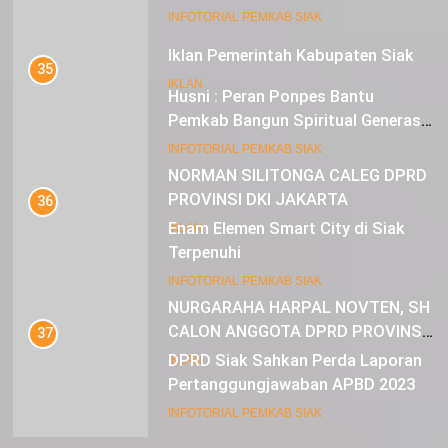
Mustahik Terima Bantuan
22
INFOTORIAL PEMKAB SIAK
NORMAN SILITONGA CALEG DPRD
PROVINSI DKI JAKARTA
35
Husni : Peran Ponpes Bantu
IKLAN
Pemkab Bangun Spiritual Generasi
Muda
23
INFOTORIAL PEMKAB SIAK
NURGARAHA HARPAL NOVTEN, SH
CALON ANGGOTA DPRD PROVINSI
36
DKI JAKARTA
Enam Elemen Smart City di Siak
IKLAN
Terpenuhi
INFOTORIAL PEMKAB SIAK
37
DPRD Siak Sahkan Perda Laporan
Pertanggungjawaban APBD 2023
INFOTORIAL PEMKAB SIAK