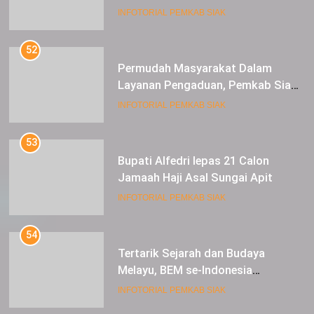
Expoversary 2024
INFOTORIAL PEMKAB SIAK
52
Permudah Masyarakat Dalam
Layanan Pengaduan, Pemkab Siak
Luncurkan Aplikasi SIP PUAN
INFOTORIAL PEMKAB SIAK
53
Bupati Alfedri lepas 21 Calon
Jamaah Haji Asal Sungai Apit
INFOTORIAL PEMKAB SIAK
54
Tertarik Sejarah dan Budaya
Melayu, BEM se-Indonesia
Berkunjung ke Kabupaten Siak
INFOTORIAL PEMKAB SIAK