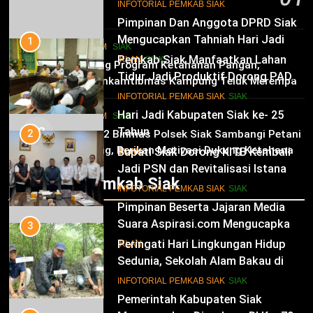
10
INFOTORIAL PEMKAB SIAK
6 Agustus 2026
Pimpinan Dan Anggota DPRD Siak
Mengucapkan Tahniah Hari Jadi
1
HUKRIM
SIAK
Kabupaten Siak Ke-25 Tahun
Pemkab Siak Manfaatkan Lahan
02
IKLAN
SIAK
Dukung Program Ketahanan Pangan,
Tidur Jadi Produktif Dorong PAD
Bhabinkamtibmas Kampung Teluk Merempan
dan Kesejahteraan Warga
11
Tinjau Tanaman Jagung Waga
INFOTORIAL PEMKAB SIAK
SIAK
Hari Jadi Kabupaten Siak ke- 25
HUKRIM
SIAK
03
Tahun
2
Panit 2 Binmas Polsek Siak Sambangi Petani
Jagung, Berikan Motivasi Dukung Ketahanan
Bupati Siak Dorong KITB Kembali
IKLAN
Pangan Nasional
Jadi PSN dan Revitalisasi Istana
Infotorial Pemkab Siak
Kesultanan Siak
12
INFOTORIAL PEMKAB SIAK
SIAK
Pimpinan Beserta Jajaran Media
Suara Aspirasi.com Mengucapkan
3
Selamat HUT RI Ke-79
Peringati Hari Lingkungan Hidup
IKLAN
Sedunia, Sekolah Alam Bakau di
Siak Cetak Generasi Penjaga
13
INFOTORIAL PEMKAB SIAK
SIAK
Pesisir
Pemerintah Kabupaten Siak