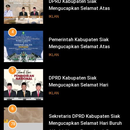
DPRD Kabupaten Siak
Mengucapkan Selamat Atas
Pengambilan Sumpah Jabatan
IKLAN
Bupati Dan Wakil Bupati Siak
Periode 2025-2030
4
Pemerintah Kabupaten Siak
Mengucapkan Selamat Atas
Pengambilan Sumpah Jabatan
IKLAN
Bupati Dan Wakil Bupati Siak
Periode 2025-2030
5
DPRD Kabupaten Siak
Mengucapkan Selamat Hari
Pendidikan Nasional
IKLAN
6
Sekretaris DPRD Kabupaten Siak
Mengucapkan Selamat Hari Buruh
78