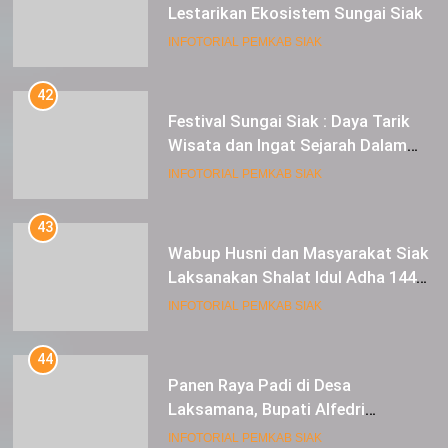
Lestarikan Ekosistem Sungai Siak
INFOTORIAL PEMKAB SIAK
42
Festival Sungai Siak : Daya Tarik
Wisata dan Ingat Sejarah Dalam
Lestarikan Peradaban
INFOTORIAL PEMKAB SIAK
43
Wabup Husni dan Masyarakat Siak
Laksanakan Shalat Idul Adha 1445
Hijriah di Lapangan Tugu Siak
INFOTORIAL PEMKAB SIAK
44
Panen Raya Padi di Desa
Laksamana, Bupati Alfedri
Serahkan 16 Unit Mesin Pompa Air
INFOTORIAL PEMKAB SIAK