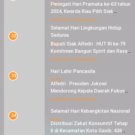
Peringati Hari Pramuka ke-63 tahun
IKLAN
2024, Kwarda Riau Pilih Siak
Sebagai Tuan Rumah
18
INFOTORIAL PEMKAB SIAK
Selamat Hari Lingkungan Hidup
Sedunia
32
Bupati Siak Alfedri : HUT RI ke-79
IKLAN
Komitmen Bangun Spirit dan Rasa
Nasionalisme
19
INFOTORIAL PEMKAB SIAK
Hari Lahir Pancasila
33
IKLAN
Alfedri : Presiden Jokowi
Mendorong Kepala Daerah Fokus
pada Inflasi dan Pilkada Serentak
20
INFOTORIAL PEMKAB SIAK
Selamat Hari Kebangkitan Nasional
34
IKLAN
Distribusi Zakat Konsumtif Tahap
II di Kecamatan Koto Gasib: 436