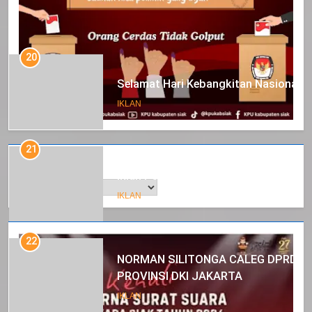
20
Selamat Hari Kebangkitan Nasional
IKLAN
21
Arsip
Iklan Pemerintah Kabupaten Siak
IKLAN
22
NORMAN SILITONGA CALEG DPRD
PROVINSI DKI JAKARTA
IKLAN