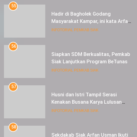
55
Hadir di Bagholek Godang
Masyarakat Kampar, ini kata Arfan
Usman
INFOTORIAL PEMKAB SIAK
56
Siapkan SDM Berkualitas, Pemkab
Siak Lanjutkan Program BeTunas
INFOTORIAL PEMKAB SIAK
57
Husni dan Istri Tampil Serasi
Kenakan Busana Karya Lulusan
SMK Pariwisata Siak, di Lancang
INFOTORIAL PEMKAB SIAK
Kuning Carnival
58
Sekdakab Siak Arfan Usman Ikuti