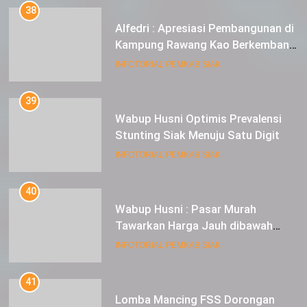
38
Alfedri : Apresiasi Pembangunan di
Kampung Rawang Kao Berkembang
Pesat
INFOTORIAL PEMKAB SIAK
39
Wabup Husni Optimis Prevalensi
Stunting Siak Menuju Satu Digit
INFOTORIAL PEMKAB SIAK
40
Wabup Husni : Pasar Murah
Tawarkan Harga Jauh dibawah
Pasar Tradisional
INFOTORIAL PEMKAB SIAK
41
Lomba Mancing FSS Dorongan