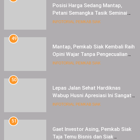
Posisi Harga Sedang Mantap,
Petani Semangka Tasik Seminai
Raup Untung
INFOTORIAL PEMKAB SIAK
49
Mantap, Pemkab Siak Kembali Raih
Opini Wajar Tanpa Pengecualian
ke-13 Dari BPK RI.
INFOTORIAL PEMKAB SIAK
50
Lepas Jalan Sehat Hardiknas
Wabup Husni Apresiasi Ini Sangat
Luar Biasa
INFOTORIAL PEMKAB SIAK
51
Gaet Investor Asing, Pemkab Siak
Taja Temu Bisnis dan Siak