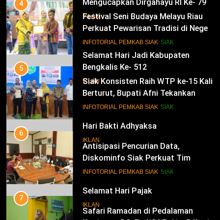
Mengucapkan Dirgahayu RI Ke- 79
4
Festival Seni Budaya Melayu Riau
IKLAN
Perkuat Pewarisan Tradisi di Negeri
Istana
14
INFOTORIAL PEMKAB SIAK
SIAK
Selamat Hari Jadi Kabupaten
Bengkalis Ke- 512
5
Siak Konsisten Raih WTP ke-15 Kali
IKLAN
Berturut, Bupati Afni Tekankan
Penguatan Tata Kelola Keuangan
15
INFOTORIAL PEMKAB SIAK
SIAK
Hari Bakti Adhyaksa
6
IKLAN
Antisipasi Pencurian Data,
Diskominfo Siak Perkuat Tim
Tanggap Insiden Siber Mendukung
16
INFOTORIAL PEMKAB SIAK
SIAK
SPBE
Selamat Hari Pajak
7
IKLAN
Safari Ramadan di Pedalaman