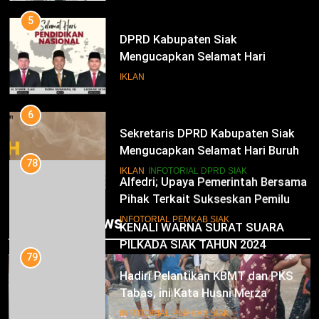
Periode 2025-2030
5
DPRD Kabupaten Siak
Mengucapkan Selamat Hari
Pendidikan Nasional
IKLAN
6
Sekretaris DPRD Kabupaten Siak
Mengucapkan Selamat Hari Buruh
78
Alfedri; Upaya Pemerintah Bersama
IKLAN
INFOTORIAL DPRD SIAK
Pihak Terkait Sukseskan Pemilu
2024
7
INFOTORIAL PEMKAB SIAK
Trending News
KENALI WARNA SURAT SUARA
PILKADA SIAK TAHUN 2024
79
Hadiri Pelantikan KBMT dan PKS
IKLAN
Tabas, ini Kata Husni Merza
8
INFOTORIAL PEMKAB SIAK