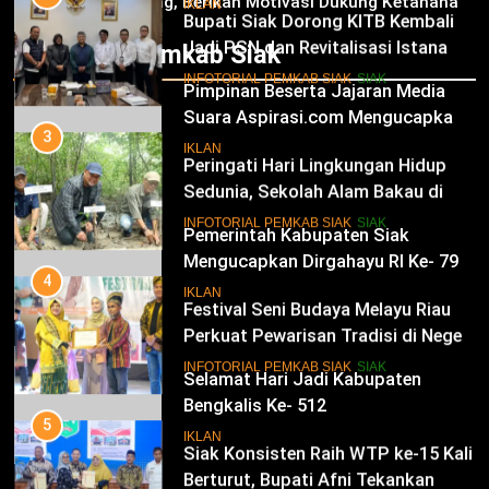
Jagung, Berikan Motivasi Dukung Ketahanan
Bupati Siak Dorong KITB Kembali
IKLAN
Pangan Nasional
Jadi PSN dan Revitalisasi Istana
Infotorial Pemkab Siak
Kesultanan Siak
12
INFOTORIAL PEMKAB SIAK
SIAK
Pimpinan Beserta Jajaran Media
Suara Aspirasi.com Mengucapkan
3
Selamat HUT RI Ke-79
Peringati Hari Lingkungan Hidup
IKLAN
Sedunia, Sekolah Alam Bakau di
Siak Cetak Generasi Penjaga
13
INFOTORIAL PEMKAB SIAK
SIAK
Pesisir
Pemerintah Kabupaten Siak
Mengucapkan Dirgahayu RI Ke- 79
4
Festival Seni Budaya Melayu Riau
IKLAN
Perkuat Pewarisan Tradisi di Negeri
Istana
14
INFOTORIAL PEMKAB SIAK
SIAK
Selamat Hari Jadi Kabupaten
Bengkalis Ke- 512
5
Siak Konsisten Raih WTP ke-15 Kali
IKLAN
Berturut, Bupati Afni Tekankan