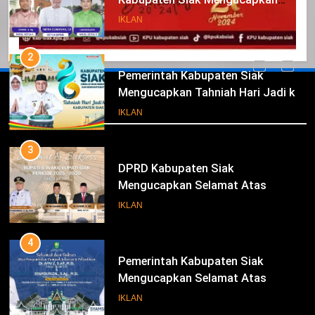
Tahniah Hari Jadi Kabupaten Siak
IKLAN
Ke- 26
2
Pemerintah Kabupaten Siak
Mengucapkan Tahniah Hari Jadi ke-
Iklan
26 Kabupaten Siak
IKLAN
3
DPRD Kabupaten Siak
Mengucapkan Selamat Atas
Pengambilan Sumpah Jabatan
IKLAN
Bupati Dan Wakil Bupati Siak
Periode 2025-2030
4
Pemerintah Kabupaten Siak
Mengucapkan Selamat Atas
Pengambilan Sumpah Jabatan
IKLAN
Bupati Dan Wakil Bupati Siak