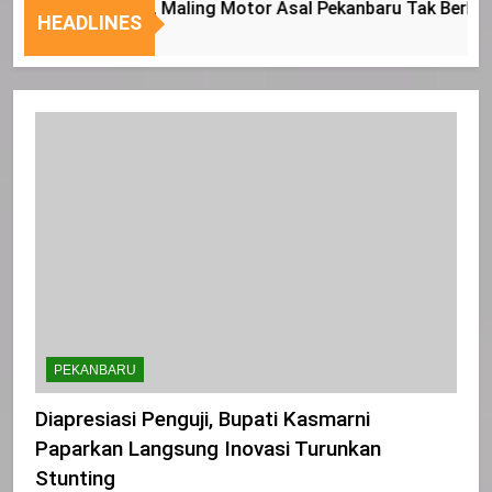
Nasional
Tepat
ikan Diri, Maling Motor Asal Pekanbaru Tak Berkutik Saat
HEADLINES
Sasaran
PEKANBARU
Diapresiasi Penguji, Bupati Kasmarni
Paparkan Langsung Inovasi Turunkan
Stunting