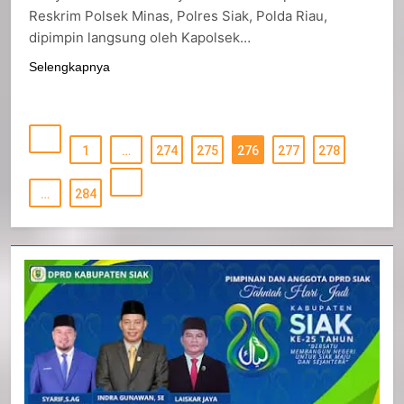
Reskrim Polsek Minas, Polres Siak, Polda Riau,
dipimpin langsung oleh Kapolsek…
Selengkapnya
1
…
274
275
276
277
278
…
284